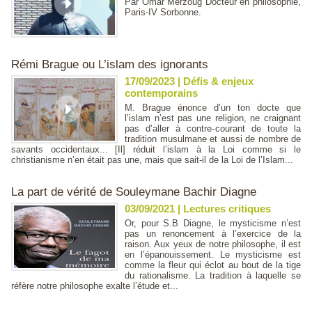
Par Omar Merzoug Docteur en philosophie,
Paris-IV Sorbonne.
Rémi Brague ou L’islam des ignorants
17/09/2023
|
Défis & enjeux
contemporains
M. Brague énonce d’un ton docte que
l’islam n’est pas une religion, ne craignant
pas d’aller à contre-courant de toute la
tradition musulmane et aussi de nombre de
savants occidentaux... [Il] réduit l’islam à la Loi comme si le
christianisme n’en était pas une, mais que sait-il de la Loi de l’Islam...
La part de vérité de Souleymane Bachir Diagne
03/09/2021
|
Lectures critiques
Or, pour S.B Diagne, le mysticisme n’est
pas un renoncement à l’exercice de la
raison. Aux yeux de notre philosophe, il est
en l’épanouissement. Le mysticisme est
comme la fleur qui éclot au bout de la tige
du rationalisme. La tradition à laquelle se
réfère notre philosophe exalte l’étude et...