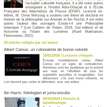
l'actualité culturelle française. Il a été entre autres
enseignant à l'Institut Adra-Ghazali et à l'Ecole
Française des Attaché(e)s de Presse (EFAP). Licencié ès-
lettres, M. Omar Merzoug a soutenu une thèse de doctorat en
histoire de la philosophie sur Aristote et Ibn Rochd. Il est entre
autres l'auteur des ouvrages Existe-t-il une Philosophie
Islamique ? (Les Cahiers de l'Islam, 2018, 2nd édition) et de
Avicenne ou l'Islam des Lumières (Rueil Malmaison,
Flammarion, 2021)
29 articles rédigés par cet auteur
Albert Camus, un colonialiste de bonne volonté
10/01/2026
|
Lectures critiques
Écrivain mondialement connu, Albert
Camus est un signe de contradiction.
Nombreux sont les laudateurs qui le portent
aux nues en l’affublant de tous les
superlatifs possibles et imaginables. Ses
détracteurs, s’ils sont moins influents, ne
s’en laissent pas conter et défendent, avec une ardeur...
Ibn Hazm, théologien et jurisconsulte
04/10/2024
|
Histoire &
épistémologie