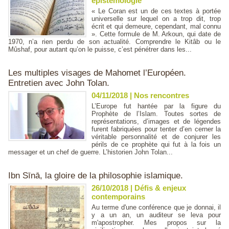
épistémologie
« Le Coran est un de ces textes à portée
universelle sur lequel on a trop dit, trop
écrit et qui demeure, cependant, mal connu
». Cette formule de M. Arkoun, qui date de
1970, n’a rien perdu de son actualité. Comprendre le Kitâb ou le
Mûshaf, pour autant qu’on le puisse, c’est pénétrer dans les...
Les multiples visages de Mahomet l’Européen.
Entretien avec John Tolan.
04/11/2018
|
Nos rencontres
L’Europe fut hantée par la figure du
Prophète de l’Islam. Toutes sortes de
représentations, d’images et de légendes
furent fabriquées pour tenter d’en cerner la
véritable personnalité et de conjurer les
périls de ce prophète qui fut à la fois un
messager et un chef de guerre. L’historien John Tolan...
Ibn Sīnā, la gloire de la philosophie islamique.
26/10/2018
|
Défis & enjeux
contemporains
Au terme d'une conférence que je donnai, il
y a un an, un auditeur se leva pour
m'apostropher. Mes propos sur la