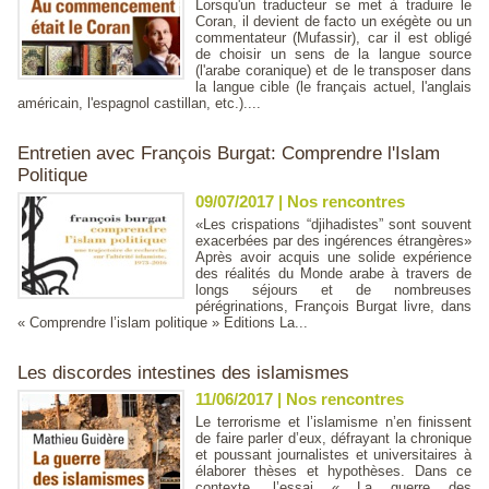
Lorsqu'un traducteur se met à traduire le
Coran, il devient de facto un exégète ou un
commentateur (Mufassir), car il est obligé
de choisir un sens de la langue source
(l'arabe coranique) et de le transposer dans
la langue cible (le français actuel, l'anglais
américain, l'espagnol castillan, etc.)....
Entretien avec François Burgat: Comprendre l'Islam
Politique
09/07/2017
|
Nos rencontres
«Les crispations “djihadistes” sont souvent
exacerbées par des ingérences étrangères»
Après avoir acquis une solide expérience
des réalités du Monde arabe à travers de
longs séjours et de nombreuses
pérégrinations, François Burgat livre, dans
« Comprendre l’islam politique » Editions La...
Les discordes intestines des islamismes
11/06/2017
|
Nos rencontres
Le terrorisme et l’islamisme n’en finissent
de faire parler d’eux, défrayant la chronique
et poussant journalistes et universitaires à
élaborer thèses et hypothèses. Dans ce
contexte, l’essai « La guerre des