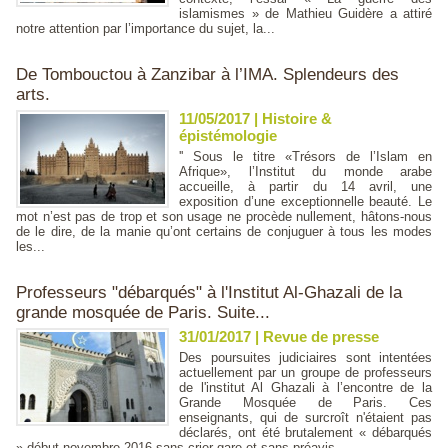
islamismes » de Mathieu Guidère a attiré
notre attention par l’importance du sujet, la...
De Tombouctou à Zanzibar à l’IMA. Splendeurs des
arts.
11/05/2017
|
Histoire &
épistémologie
'' Sous le titre «Trésors de l’Islam en
Afrique», l’Institut du monde arabe
accueille, à partir du 14 avril, une
exposition d’une exceptionnelle beauté. Le
mot n’est pas de trop et son usage ne procède nullement, hâtons-nous
de le dire, de la manie qu’ont certains de conjuguer à tous les modes
les...
Professeurs "débarqués" à l'Institut Al-Ghazali de la
grande mosquée de Paris. Suite...
31/01/2017
|
Revue de presse
Des poursuites judiciaires sont intentées
actuellement par un groupe de professeurs
de l'institut Al Ghazali à l’encontre de la
Grande Mosquée de Paris. Ces
enseignants, qui de surcroît n'étaient pas
déclarés, ont été brutalement « débarqués
» début novembre 2016 sans crier gare et sans préavis....