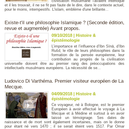
civilisation musulmane l'avaient interloqué
et il les trouvait, il ne se fit pas faute de le dire, dans le contexte actuel,
pour le moins, intempestifs. L'islam, emblème d'une brillante...
Existe-t'il une philosophie Islamique ? (Seconde édition,
revue et augmentée) Avant propos.
09/10/2018
|
Histoire &
épistémologie
L’importance et l’influence d’Ibn Sīnā, d’Ibn
Rušd, le rôle de leurs philosophies dans la
formation de la pensée européenne, leur
contribution au progrès de la civilisation
universelle doivent être au premier rang des préoccupations des
intellectuels musulmans européens. La nécessité de se...
Ludovico Di Varthéma. Premier visiteur européen de La
Mecque.
04/09/2018
|
Histoire &
épistémologie
Ce voyageur, né à Bologne, est le premier
Européen à avoir effectué le voyage à La
Mecque et à Médine et surtout à en avoir
laissé un témoignage. Ses dates de
naissance et de mort sont également incertaines, mais on le donne
pour étant né vers 1470 ; il se serait éteint vers 1517. Par Omar