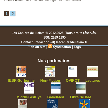
1
2
Les Cahiers de l'Islam © 2012-2023. Tous droits réservés.
ISSN 2269-1995
Contact : redaction (at) lescahiersdelislam.fr
|
|
Plan du site
Syndication
Tags
Nos partenaires
IESR-Sorbonne
Non-Fiction
OVIPOT
Lectures
MiddleEastEye
BabelMed
Librairie IMA