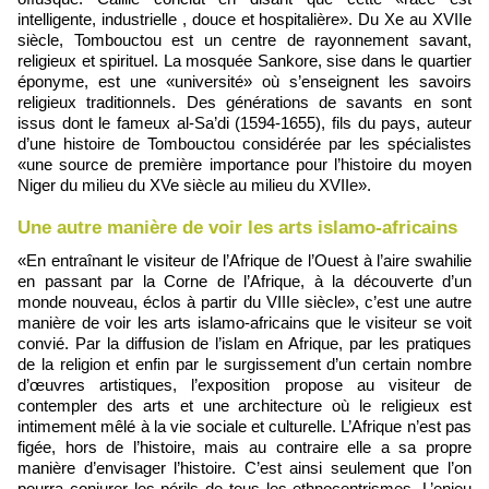
intelligente, industrielle , douce et hospitalière». Du Xe au XVIIe
siècle, Tombouctou est un centre de rayonnement savant,
religieux et spirituel. La mosquée Sankore, sise dans le quartier
éponyme, est une «université» où s’enseignent les savoirs
religieux traditionnels. Des générations de savants en sont
issus dont le fameux al-Sa’di (1594-1655), fils du pays, auteur
d’une histoire de Tombouctou considérée par les spécialistes
«une source de première importance pour l’histoire du moyen
Niger du milieu du XVe siècle au milieu du XVIIe».
Une autre manière de voir les arts islamo-africains
«En entraînant le visiteur de l’Afrique de l’Ouest à l’aire swahilie
en passant par la Corne de l’Afrique, à la découverte d’un
monde nouveau, éclos à partir du VIIIe siècle», c’est une autre
manière de voir les arts islamo-africains que le visiteur se voit
convié. Par la diffusion de l’islam en Afrique, par les pratiques
de la religion et enfin par le surgissement d’un certain nombre
d’œuvres artistiques, l’exposition propose au visiteur de
contempler des arts et une architecture où le religieux est
intimement mêlé à la vie sociale et culturelle. L’Afrique n’est pas
figée, hors de l’histoire, mais au contraire elle a sa propre
manière d’envisager l’histoire. C’est ainsi seulement que l’on
pourra conjurer les périls de tous les ethnocentrismes. L’enjeu