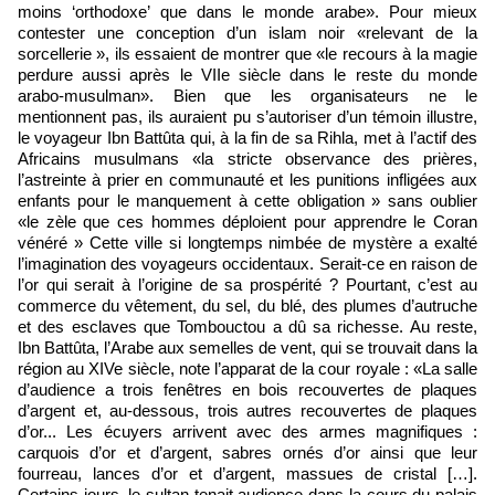
moins ‘orthodoxe’ que dans le monde arabe». Pour mieux
contester une conception d’un islam noir «relevant de la
sorcellerie », ils essaient de montrer que «le recours à la magie
perdure aussi après le VIIe siècle dans le reste du monde
arabo-musulman». Bien que les organisateurs ne le
mentionnent pas, ils auraient pu s’autoriser d’un témoin illustre,
le voyageur Ibn Battûta qui, à la fin de sa Rihla, met à l’actif des
Africains musulmans «la stricte observance des prières,
l’astreinte à prier en communauté et les punitions infligées aux
enfants pour le manquement à cette obligation » sans oublier
«le zèle que ces hommes déploient pour apprendre le Coran
vénéré » Cette ville si longtemps nimbée de mystère a exalté
l’imagination des voyageurs occidentaux. Serait-ce en raison de
l’or qui serait à l’origine de sa prospérité ? Pourtant, c’est au
commerce du vêtement, du sel, du blé, des plumes d’autruche
et des esclaves que Tombouctou a dû sa richesse. Au reste,
Ibn Battûta, l’Arabe aux semelles de vent, qui se trouvait dans la
région au XIVe siècle, note l’apparat de la cour royale : «La salle
d’audience a trois fenêtres en bois recouvertes de plaques
d’argent et, au-dessous, trois autres recouvertes de plaques
d’or... Les écuyers arrivent avec des armes magnifiques :
carquois d’or et d’argent, sabres ornés d’or ainsi que leur
fourreau, lances d’or et d’argent, massues de cristal […].
Certains jours, le sultan tenait audience dans la cours du palais