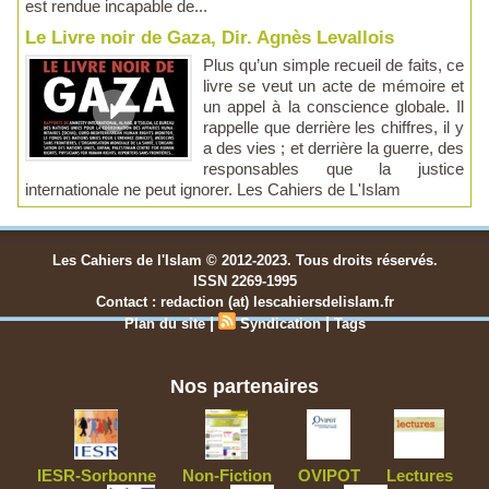
est rendue incapable de...
Le Livre noir de Gaza, Dir. Agnès Levallois
Plus qu’un simple recueil de faits, ce
livre se veut un acte de mémoire et
un appel à la conscience globale. Il
rappelle que derrière les chiffres, il y
a des vies ; et derrière la guerre, des
responsables que la justice
internationale ne peut ignorer. Les Cahiers de L'Islam
Les Cahiers de l'Islam © 2012-2023. Tous droits réservés.
ISSN 2269-1995
Contact : redaction (at) lescahiersdelislam.fr
|
|
Plan du site
Syndication
Tags
Nos partenaires
IESR-Sorbonne
Non-Fiction
OVIPOT
Lectures