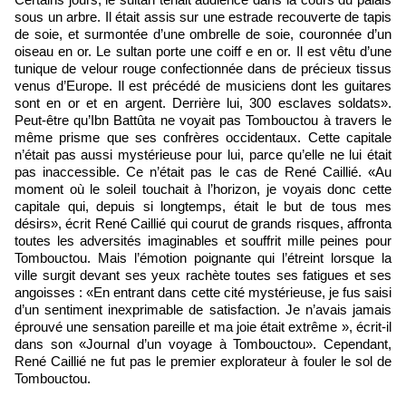
sous un arbre. Il était assis sur une estrade recouverte de tapis
de soie, et surmontée d’une ombrelle de soie, couronnée d’un
oiseau en or. Le sultan porte une coiff e en or. Il est vêtu d’une
tunique de velour rouge confectionnée dans de précieux tissus
venus d’Europe. Il est précédé de musiciens dont les guitares
sont en or et en argent. Derrière lui, 300 esclaves soldats».
Peut-être qu’Ibn Battûta ne voyait pas Tombouctou à travers le
même prisme que ses confrères occidentaux. Cette capitale
n’était pas aussi mystérieuse pour lui, parce qu’elle ne lui était
pas inaccessible. Ce n’était pas le cas de René Caillié. «Au
moment où le soleil touchait à l’horizon, je voyais donc cette
capitale qui, depuis si longtemps, était le but de tous mes
désirs», écrit René Caillié qui courut de grands risques, affronta
toutes les adversités imaginables et souffrit mille peines pour
Tombouctou. Mais l’émotion poignante qui l’étreint lorsque la
ville surgit devant ses yeux rachète toutes ses fatigues et ses
angoisses : «En entrant dans cette cité mystérieuse, je fus saisi
d’un sentiment inexprimable de satisfaction. Je n’avais jamais
éprouvé une sensation pareille et ma joie était extrême », écrit-il
dans son «Journal d’un voyage à Tombouctou». Cependant,
René Caillié ne fut pas le premier explorateur à fouler le sol de
Tombouctou.