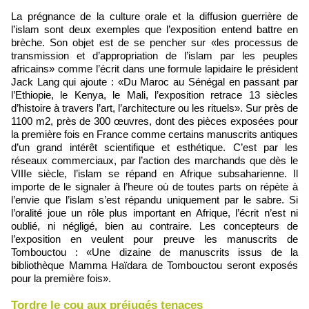
La prégnance de la culture orale et la diffusion guerrière de
l’islam sont deux exemples que l’exposition entend battre en
brèche. Son objet est de se pencher sur «les processus de
transmission et d’appropriation de l’islam par les peuples
africains» comme l’écrit dans une formule lapidaire le président
Jack Lang qui ajoute : «Du Maroc au Sénégal en passant par
l’Ethiopie, le Kenya, le Mali, l’exposition retrace 13 siècles
d’histoire à travers l’art, l’architecture ou les rituels». Sur près de
1100 m2, près de 300 œuvres, dont des pièces exposées pour
la première fois en France comme certains manuscrits antiques
d’un grand intérêt scientifique et esthétique. C’est par les
réseaux commerciaux, par l’action des marchands que dès le
VIIIe siècle, l’islam se répand en Afrique subsaharienne. Il
importe de le signaler à l’heure où de toutes parts on répète à
l’envie que l’islam s’est répandu uniquement par le sabre. Si
l’oralité joue un rôle plus important en Afrique, l’écrit n’est ni
oublié, ni négligé, bien au contraire. Les concepteurs de
l’exposition en veulent pour preuve les manuscrits de
Tombouctou : «Une dizaine de manuscrits issus de la
bibliothèque Mamma Haïdara de Tombouctou seront exposés
pour la première fois».
Tordre le cou aux préjugés tenaces