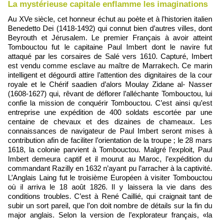
La mystérieuse capitale enflamme les imaginations
Au XVe siècle, cet honneur échut au poète et à l’historien italien
Benedetto Dei (1418-1492) qui connut bien d’autres villes, dont
Beyrouth et Jérusalem. Le premier Français à avoir atteint
Tombouctou fut le capitaine Paul Imbert dont le navire fut
attaqué par les corsaires de Salé vers 1610. Capturé, Imbert
est vendu comme esclave au maître de Marrakech. Ce marin
intelligent et dégourdi attire l’attention des dignitaires de la cour
royale et le Chérif saadien d’alors Moulay Zidane al- Nasser
(1608-1627) qui, rêvant de déflorer l’alléchante Tombouctou, lui
confie la mission de conquérir Tombouctou. C’est ainsi qu’est
entreprise une expédition de 400 soldats escortée par une
centaine de chevaux et des dizaines de chameaux. Les
connaissances de navigateur de Paul Imbert seront mises à
contribution afin de faciliter l’orientation de la troupe ; le 28 mars
1618, la colonie parvient à Tombouctou. Malgré l’exploit, Paul
Imbert demeura captif et il mourut au Maroc, l’expédition du
commandant Razilly en 1632 n’ayant pu l’arracher à la captivité.
L’Anglais Laing fut le troisième Européen à visiter Tombouctou
où il arriva le 18 août 1826. Il y laissera la vie dans des
conditions troubles. C’est à René Caillié, qui craignait tant de
subir un sort pareil, que l’on doit nombre de détails sur la fin du
major anglais. Selon la version de l’explorateur français, «la