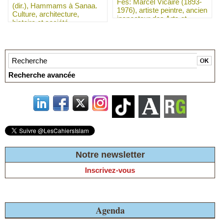
Fès: Marcel Vicaire (1893-
(dir.), Hammams à Sanaa.
1976), artiste peintre, ancien
Culture, architecture,
inspecteur des Arts et
histoire et société
Métiers marocains de 1923
à 1958
Recherche avancée
Notre newsletter
Inscrivez-vous
Agenda