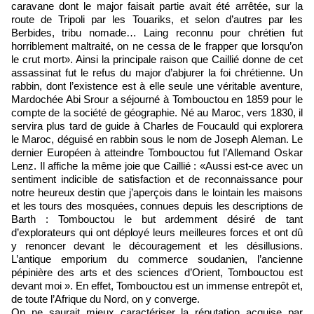
caravane dont le major faisait partie avait été arrêtée, sur la
route de Tripoli par les Touariks, et selon d’autres par les
Berbides, tribu nomade… Laing reconnu pour chrétien fut
horriblement maltraité, on ne cessa de le frapper que lorsqu’on
le crut mort». Ainsi la principale raison que Caillié donne de cet
assassinat fut le refus du major d’abjurer la foi chrétienne. Un
rabbin, dont l’existence est à elle seule une véritable aventure,
Mardochée Abi Srour a séjourné à Tombouctou en 1859 pour le
compte de la société de géographie. Né au Maroc, vers 1830, il
servira plus tard de guide à Charles de Foucauld qui explorera
le Maroc, déguisé en rabbin sous le nom de Joseph Aleman. Le
dernier Européen à atteindre Tombouctou fut l’Allemand Oskar
Lenz. Il affiche la même joie que Caillié : «Aussi est-ce avec un
sentiment indicible de satisfaction et de reconnaissance pour
notre heureux destin que j’aperçois dans le lointain les maisons
et les tours des mosquées, connues depuis les descriptions de
Barth : Tombouctou le but ardemment désiré de tant
d’explorateurs qui ont déployé leurs meilleures forces et ont dû
y renoncer devant le découragement et les désillusions.
L’antique emporium du commerce soudanien, l’ancienne
pépinière des arts et des sciences d’Orient, Tombouctou est
devant moi ». En effet, Tombouctou est un immense entrepôt et,
de toute l’Afrique du Nord, on y converge.
On ne saurait mieux caractériser la réputation acquise par