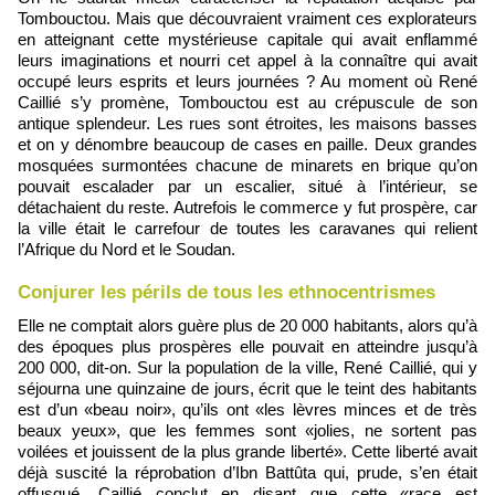
Tombouctou. Mais que découvraient vraiment ces explorateurs
en atteignant cette mystérieuse capitale qui avait enflammé
leurs imaginations et nourri cet appel à la connaître qui avait
occupé leurs esprits et leurs journées ? Au moment où René
Caillié s’y promène, Tombouctou est au crépuscule de son
antique splendeur. Les rues sont étroites, les maisons basses
et on y dénombre beaucoup de cases en paille. Deux grandes
mosquées surmontées chacune de minarets en brique qu’on
pouvait escalader par un escalier, situé à l’intérieur, se
détachaient du reste. Autrefois le commerce y fut prospère, car
la ville était le carrefour de toutes les caravanes qui relient
l’Afrique du Nord et le Soudan.
Conjurer les périls de tous les ethnocentrismes
Elle ne comptait alors guère plus de 20 000 habitants, alors qu’à
des époques plus prospères elle pouvait en atteindre jusqu’à
200 000, dit-on. Sur la population de la ville, René Caillié, qui y
séjourna une quinzaine de jours, écrit que le teint des habitants
est d’un «beau noir», qu’ils ont «les lèvres minces et de très
beaux yeux», que les femmes sont «jolies, ne sortent pas
voilées et jouissent de la plus grande liberté». Cette liberté avait
déjà suscité la réprobation d’Ibn Battûta qui, prude, s’en était
offusqué. Caillié conclut en disant que cette «race est