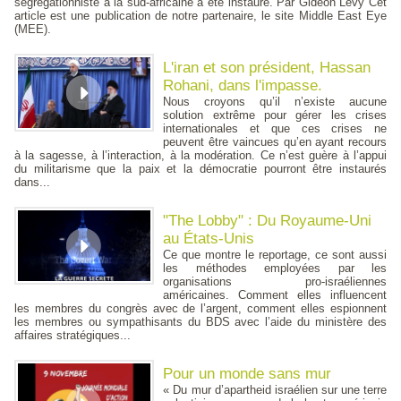
ségrégationniste à la sud-africaine a été instauré. Par Gideon Levy Cet
article est une publication de notre partenaire, le site Middle East Eye
(MEE).
L'iran et son président, Hassan
Rohani, dans l'impasse.
Nous croyons qu’il n’existe aucune
solution extrême pour gérer les crises
internationales et que ces crises ne
peuvent être vaincues qu’en ayant recours
à la sagesse, à l’interaction, à la modération. Ce n’est guère à l’appui
du militarisme que la paix et la démocratie pourront être instaurés
dans...
"The Lobby" : Du Royaume-Uni
au États-Unis
Ce que montre le reportage, ce sont aussi
les méthodes employées par les
organisations pro-israéliennes
américaines. Comment elles influencent
les membres du congrès avec de l’argent, comment elles espionnent
les membres ou sympathisants du BDS avec l’aide du ministère des
affaires stratégiques...
Pour un monde sans mur
« Du mur d’apartheid israélien sur une terre