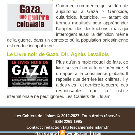
Comment nommer ce qui se déroule
aujourd’hui à Gaza ? Génocide,
culturicide, futuricide, — autant de
termes mobilisés pour appréhender
l’ampleur des destructions, mais qui
interrogent aussi la définition même
de la guerre, dans un contexte où la population palestinienne
est rendue incapable de...
Le Livre noir de Gaza, Dir. Agnès Levallois
Plus qu’un simple recueil de faits, ce
livre se veut un acte de mémoire et
un appel à la conscience globale. Il
rappelle que derrière les chiffres, il y
a des vies ; et derrière la guerre, des
responsables que la justice
internationale ne peut ignorer. Les Cahiers de L'Islam
Les Cahiers de l'Islam © 2012-2023. Tous droits réservés.
ISSN 2269-1995
Contact : redaction (at) lescahiersdelislam.fr
|
|
Plan du site
Syndication
Tags