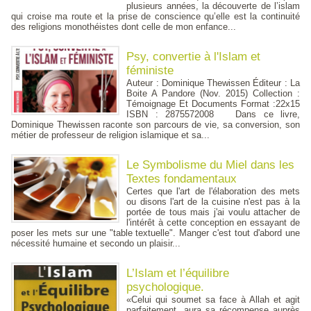
plusieurs années, la découverte de l’islam
qui croise ma route et la prise de conscience qu’elle est la continuité
des religions monothéistes dont celle de mon enfance...
Psy, convertie à l'Islam et
féministe
Auteur : Dominique Thewissen Éditeur : La
Boite A Pandore (Nov. 2015) Collection :
Témoignage Et Documents Format :22x15
ISBN : 2875572008 Dans ce livre,
Dominique Thewissen raconte son parcours de vie, sa conversion, son
métier de professeur de religion islamique et sa...
Le Symbolisme du Miel dans les
Textes fondamentaux
Certes que l'art de l'élaboration des mets
ou disons l'art de la cuisine n'est pas à la
portée de tous mais j'ai voulu attacher de
l'intérêt à cette conception en essayant de
poser les mets sur une "table textuelle". Manger c'est tout d'abord une
nécessité humaine et secondo un plaisir...
L’Islam et l’équilibre
psychologique.
«Celui qui soumet sa face à Allah et agit
parfaitement, aura sa récompense auprès