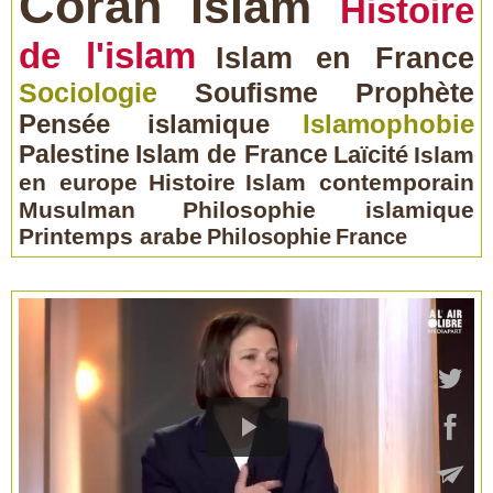
Coran
Islam
Histoire
de l'islam
Islam en France
Sociologie
Soufisme
Prophète
Pensée islamique
Islamophobie
Palestine
Islam de France
Laïcité
Islam
en europe
Histoire
Islam contemporain
Musulman
Philosophie islamique
Printemps arabe
Philosophie
France