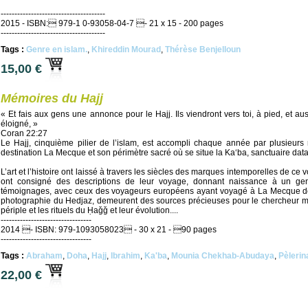
--------------------------------------
2015 - ISBN: 979-1 0-93058-04-7 - 21 x 15 - 200 pages
--------------------------------------
Tags :
Genre en islam.
,
Khireddin Mourad
,
Thérèse Benjelloun
15,00 €
Mémoires du Hajj
« Et fais aux gens une annonce pour le Hajj. Ils viendront vers toi, à pied, et a
éloigné, »
Coran 22:27
Le Hajj, cinquième pilier de l’islam, est accompli chaque année par plusieurs 
destination La Mecque et son périmètre sacré où se situe la Ka‘ba, sanctuaire dat
L’art et l’histoire ont laissé à travers les siècles des marques intemporelles de c
ont consigné des descriptions de leur voyage, donnant naissance à un genre 
témoignages, avec ceux des voyageurs européens ayant voyagé à La Mecque dès 
photographie du Hedjaz, demeurent des sources précieuses pour le chercheur mo
périple et les rituels du Ḥaǧǧ et leur évolution....
---------------------------------
2014 - ISBN: 979-1093058023 - 30 x 21 - 90 pages
---------------------------------
Tags :
Abraham
,
Doha
,
Hajj
,
Ibrahim
,
Ka'ba
,
Mounia Chekhab-Abudaya
,
Pèlerin
22,00 €