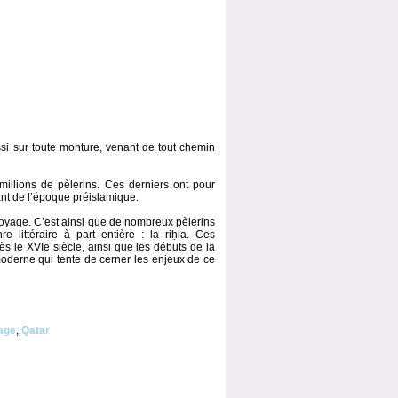
ussi sur toute monture, venant de tout chemin
millions de pèlerins. Ces derniers ont pour
ant de l’époque préislamique.
e voyage. C’est ainsi que de nombreux pèlerins
littéraire à part entière : la riḥla. Ces
le XVIe siècle, ainsi que les débuts de la
derne qui tente de cerner les enjeux de ce
age
,
Qatar