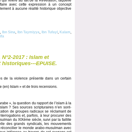
f qui réfère au fait de la Révélation, laquelle
ffaire avec cette expression à un concept
nalement à aucune réalité historique objective
d
,
Ibn Sina
,
Ibn Taymiyya
,
Ibn Tufayl
,
Kalam
,
ifa
 N°2-2017 : Islam et
t historiques---EPUISE.
ces de la violence présente dans un certain
 (en) Islam » et de trois recensions.
abe », la question du rapport de l’islam à la
slam ? Ses sources scripturaires n’en sont-
lication de groupes radicaux se réclamant de
nterrogations et, parfois, à leur procurer des
ulman du XIXème siècle, suivi par la faillite
celle des grands syndicats, les mouvements
de réconcilier le monde arabo-musulman avec