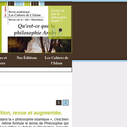
Qu'est ce
Le s
que la
fémi
philosophie
mes
Arabe ?
cora
s et
Nos Éditions
Les Cahiers de
res
l'Islam
1
2
ition, revue et augmentée.
ans la « philosophie islamique », c'est bien
une même formule le terme de Philosophie qui