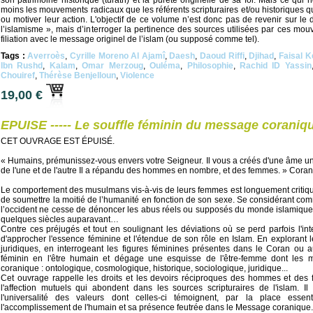
son patrimoine historique (turâth) et la pureté originelle de sa foi. Mais ce qui
moins les mouvements radicaux que les référents scripturaires et/ou historiques qu
ou motiver leur action. L'objectif de ce volume n’est donc pas de revenir sur le 
l’islamisme », mais d’interroger la pertinence des sources utilisées par ces mouve
filiation avec le message originel de l’islam (ou supposé comme tel).
Tags :
Averroès
,
Cyrille Moreno Al Ajamî
,
Daesh
,
Daoud Riffi
,
Djihad
,
Faisal 
Ibn Rushd
,
Kalam
,
Omar Merzoug
,
Ouléma
,
Philosophie
,
Rachid ID Yassin
Chouiref
,
Thérèse Benjelloun
,
Violence
19,00 €
EPUISE ----- Le souffle féminin du message corani
CET OUVRAGE EST ÉPUISÉ.
« Humains, prémunissez-vous envers votre Seigneur. Il vous a créés d'une âme uniqu
de l'une et de l'autre Il a répandu des hommes en nombre, et des femmes. » Coran
Le comportement des musulmans vis-à-vis de leurs femmes est longuement critiqu
de soumettre la moitié de l’humanité en fonction de son sexe. Se considérant co
l’occident ne cesse de dénoncer les abus réels ou supposés du monde islamique q
quelques siècles auparavant…
Contre ces préjugés et tout en soulignant les déviations où se perd parfois l'int
d'approcher l'essence féminine et l'étendue de son rôle en Islam. En explorant le
juridiques, en interrogeant les figures féminines présentes dans le Coran ou au
féminin en l'être humain et dégage une esquisse de l'être-femme dont les
coranique : ontologique, cosmologique, historique, sociologique, juridique...
Cet ouvrage rappelle les droits et les devoirs réciproques des hommes et des
l'affection mutuels qui abondent dans les sources scripturaires de l'islam. I
l'universalité des valeurs dont celles-ci témoignent, par la place essen
l'accomplissement de l'humain et sa présence feutrée dans le Message coranique.