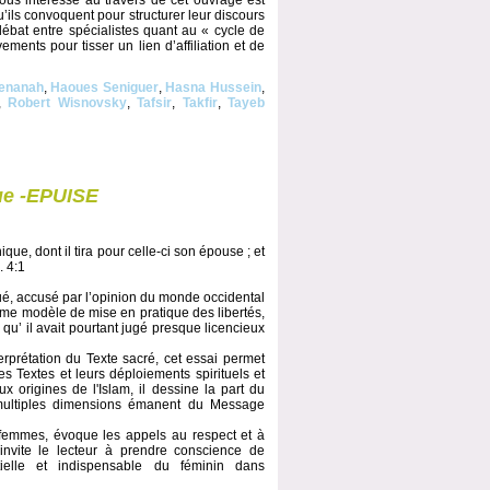
 nous intéresse au travers de cet ouvrage est
’ils convoquent pour structurer leur discours
débat entre spécialistes quant au « cycle de
ments pour tisser un lien d’affiliation et de
Kenanah
,
Haoues Seniguer
,
Hasna Hussein
,
,
Robert Wisnovsky
,
Tafsir
,
Takfir
,
Tayeb
que -EPUISE
e, dont il tira pour celle-ci son épouse ; et
. 4:1
é, accusé par l’opinion du monde occidental
mme modèle de mise en pratique des libertés,
u’ il avait pourtant jugé presque licencieux
erprétation du Texte sacré, cet essai permet
s Textes et leurs déploiements spirituels et
x origines de l'Islam, il dessine la part du
 multiples dimensions émanent du Message
 femmes, évoque les appels au respect et à
l invite le lecteur à prendre conscience de
tielle et indispensable du féminin dans