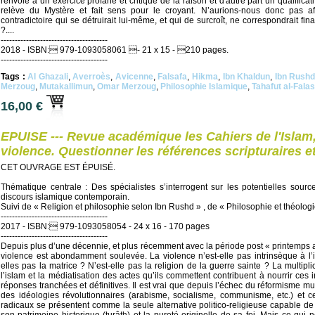
renvoie à un exercice profane et critique de la raison et d'autre part un qualificati
relève du Mystère et fait sens pour le croyant. N’aurions-nous donc pas a
contradictoire qui se détruirait lui-même, et qui de surcroît, ne correspondrait fi
?....
--------------------------------------
2018 - ISBN: 979-1093058061 - 21 x 15 - 210 pages.
--------------------------------------
Tags :
Al Ghazali
,
Averroès
,
Avicenne
,
Falsafa
,
Hikma
,
Ibn Khaldun
,
Ibn Rush
Merzoug
,
Mutakallimun
,
Omar Merzoug
,
Philosophie Islamique
,
Tahafut al-Falas
16,00 €
EPUISE --- Revue académique les Cahiers de l'Islam,
violence. Questionner les références scripturaires e
CET OUVRAGE EST ÉPUISÉ.
Thématique centrale : Des spécialistes s’interrogent sur les potentielles sour
discours islamique contemporain.
Suivi de « Religion et philosophie selon Ibn Rushd » , de « Philosophie et théologie
--------------------------------------
2017 - ISBN: 979-1093058054 - 24 x 16 - 170 pages
--------------------------------------
Depuis plus d’une décennie, et plus récemment avec la période post « printemps ar
violence est abondamment soulevée. La violence n’est-elle pas intrinsèque à l’i
elles pas la matrice ? N’est-elle pas la religion de la guerre sainte ? La multip
l’islam et la médiatisation des actes qu’ils commettent contribuent à nourrir ces i
réponses tranchées et définitives. Il est vrai que depuis l’échec du réformisme mus
des idéologies révolutionnaires (arabisme, socialisme, communisme, etc.) et 
radicaux se présentent comme la seule alternative politico-religieuse capable 