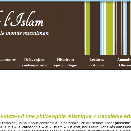
Existe-t-il
Les cahiers
une
de l'Islam
philosophie
Islamique ?
encontres
Défis, enjeux
Histoire et
Lectures
Annuaire
contemporains
épistémologie
critiques
Glossai
Existe-t-il une philosophie Islamique ? Deuxième éd
D’emblée, l’auteur nous confronte à un paradoxe : ce qui semble poser problème d
à la fois « la Philosophie » et « l'Islam ». En effet, nous retrouvons liés dans 