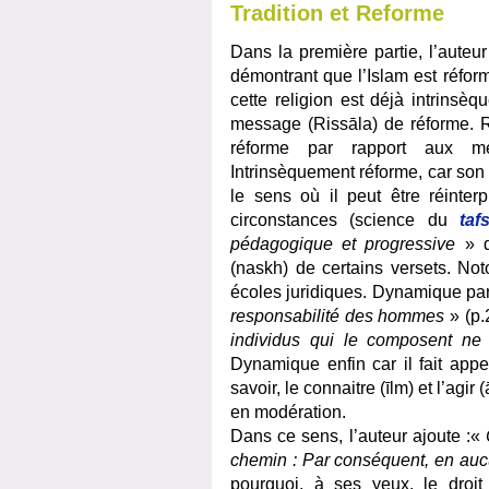
Tradition et Reforme
Dans la première partie, l’aute
démontrant que l’Islam est réform
cette religion est déjà intrinsè
message (Rissāla) de réforme. Ré
réforme par rapport aux me
Intrinsèquement réforme, car son
le sens où il peut être réinter
circonstances (science du
tafs
pédagogique et progressive
» d
(naskh) de certains versets. Not
écoles juridiques. Dynamique parc
responsabilité des hommes
» (p.
individus qui le composent ne
Dynamique enfin car il fait appel
savoir, le connaitre (īlm) et l’agir
en modération.
Dans ce sens, l’auteur ajoute :«
chemin : Par conséquent, en au
pourquoi, à ses yeux, le droit