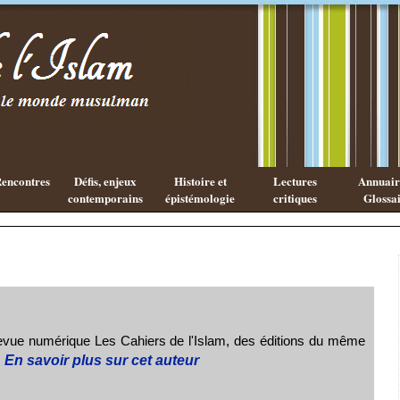
Existe-t-il
Les cahiers
une
de l'Islam
philosophie
Islamique ?
encontres
Défis, enjeux
Histoire et
Lectures
Annuaire
contemporains
épistémologie
critiques
Glossai
revue numérique Les Cahiers de l'Islam, des éditions du même
.
En savoir plus sur cet auteur