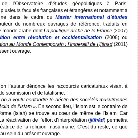
r de l’Observatoire d’études géopolitiques à Paris,
plusieurs facultés françaises et étrangères et notamment
à
logne dans le cadre du
Master international d’études
l’auteur de nombreux ouvrages de référence, traduits en
 le monde arabe dont
La politique arabe de la France
(2007)
ition entre révolution et occidentalisation
(2008) ou
ation au Monde Contemporain : l'Imperatif de l'Ijtihad
(2011)
résent ouvrage.
ion l’auteur dénonce les raccourcis caricaturaux visant à
de soumission et de fatalisme.
 on a voulu confondre le déclin des sociétés musulmanes
éclin de l’Islam
». En second lieu, l’Islam est le contraire de
éforme (islah) se trouve au cœur de même de l'Islam. Car
a réactivation de l’effort d’interprétation (
ijtihād
) permettra
créatrice de la religion musulmane. C’est du reste, ce que
 au sein du présent ouvrage.