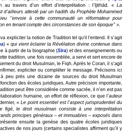
au travers d’un effort d'interprétation : l’Ijtihād. «
La
t d’ailleurs attesté par un hadith du Prophète Mohammed
Dieu ‘’envoie à cette communauté un réformateur pour
igion en tenant compte des circonstances de son époque’’ »
.
 expliciter la notion de Tradition tel qu'il l'entend. Il s’agit
na
) «
qui vient éclairer la Révélation divine contenue dans
e à partir de la biographie (
Sīra
) et des enseignements ou
ette tradition, une fois rassemblée, a servi et sert encore de
sement du droit Musulman, le Fiqh. Après le Coran, il s’agit
firmer, expliciter ou compléter le message. Précisons ici
al, à peu prés une dizaine de sources du droit Musulman
onction des écoles juridiques. Autre précision importante,
adition peut être considérée comme sacrée, il n’en est pas
aboration humaine, un effort de réflexion, ce que l’auteur
dernier, «
Le point essentiel est l’aspect jurisprudentiel du
e figé, le droit musulman consiste à une interprétation
 grands principes généraux – et immuables – exposés dans
présente ensuite la genèse des quatre écoles juridiques
actives de nos jours (certains specialistes affirment qu’il y