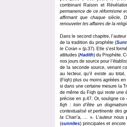
combinant Raison et Révélation 
permanence de ce réformisme es
affirmant que chaque siècle, 
renouveler les affaires de la rel
Dans le second chapitre, l’auteur va
de la tradition du prophète (
Sun
le Coran
» (p.37). Elle s’est formé
attitudes (
Hadith
)
du Prophète
. C
nos jours de source pour l’établis
de la seconde source, venant con
au lecteur, qu’il existe au tot
(Fiqh) plus ou moins agréées en f
si dans une certaine mesure la Tr
de même du Fiqh qui reste une él
précise en p.47. Or, souligne ce 
fiqh : loin d’être un dogmatism
contextualisé et pertinente des
la Chari’a, …
». L’auteur nous 
(
sunnites
) principales et encore 