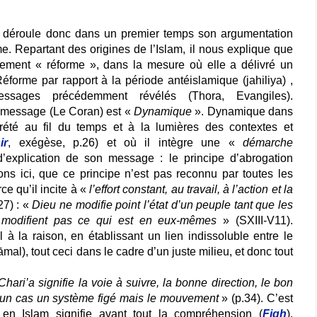
ur déroule donc dans un premier temps son argumentation
e. Repartant des origines de l’Islam, il nous explique que
quement « réforme », dans la mesure où elle a délivré un
forme par rapport à la période antéislamique (jahiliya) ,
ssages précédemment révélés (Thora, Evangiles).
 message (Le Coran) est «
Dynamique
». Dynamique dans
prété au fil du temps et à la lumières des contextes et
ir
, exégèse, p.26) et où il intègre une «
démarche
’explication de son message : le principe d’abrogation
ons ici, que ce principe n’est pas reconnu par toutes les
e qu’il incite à «
l’effort constant, au travail, à l’action et la
27) : «
Dieu ne modifie point l’état d’un peuple tant que les
 modifient pas ce qui est en eux-mêmes
» (SXIII-V11).
 à la raison, en établissant un lien indissoluble entre le
 (āmal), tout ceci dans le cadre d’un juste milieu, et donc tout
Chari’a signifie la voie à suivre, la bonne direction, le bon
cun cas un système figé mais le mouvement
» (p.34). C’est
 en Islam signifie avant tout la compréhension (
Fiqh
),