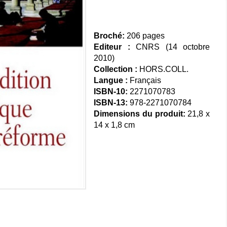
Broché:
206 pages
Editeur :
CNRS (14 octobre
2010)
Collection :
HORS.COLL.
Langue :
Français
ISBN-10:
2271070783
ISBN-13:
978-2271070784
Dimensions du produit:
21,8 x
14 x 1,8 cm