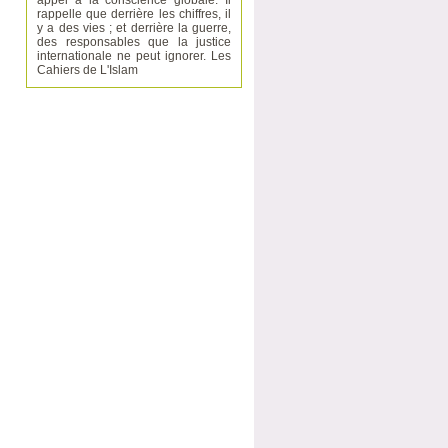
appel à la conscience globale. Il
rappelle que derrière les chiffres, il
y a des vies ; et derrière la guerre,
des responsables que la justice
internationale ne peut ignorer. Les
Cahiers de L'Islam