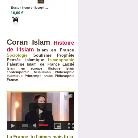
Existe-t-il une philosophi...
16,00 €
Coran
Islam
Histoire
de l'islam
Islam en France
Sociologie
Soufisme
Prophète
Pensée islamique
Islamophobie
Palestine
Islam de France
Laïcité
Islam en europe
Histoire
Islam
contemporain
Musulman
Philosophie
islamique
Printemps arabe
Philosophie
France
La France, tu l’aimes mais tu la