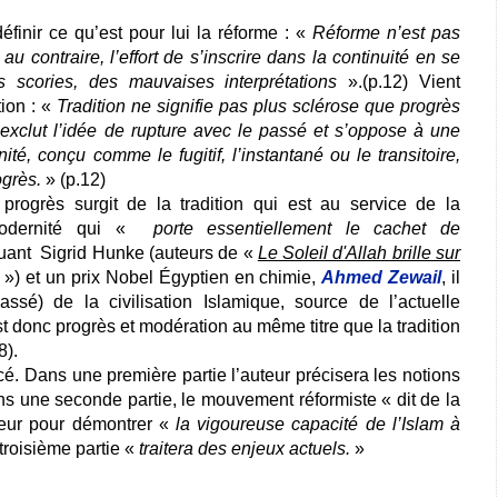
éfinir ce qu’est pour lui la réforme : «
Réforme n’est pas
u contraire, l’effort de s’inscrire dans la continuité en se
s scories, des mauvaises interprétations
».(p.12) Vient
tion : «
Tradition ne signifie pas plus sclérose que progrès
 exclut l’idée de rupture avec le passé et s’oppose à une
té, conçu comme le fugitif, l’instantané ou le transitoire,
rogrès.
»
(p.12)
 progrès surgit de la tradition qui est au service de la
modernité qui «
porte essentiellement le cachet de
uant Sigrid Hunke (auteurs de «
Le Soleil d'Allah brille sur
») et un prix Nobel Égyptien en chimie,
Ahmed Zewail
, il
assé) de la civilisation Islamique, source de l’actuelle
est donc progrès et modération au même titre que la tradition
8).
acé. Dans une première partie l’auteur précisera les notions
ns une seconde partie, le mouvement réformiste « dit de la
teur pour démontrer «
la vigoureuse capacité de l’Islam à
troisième partie «
traitera des enjeux actuels.
»