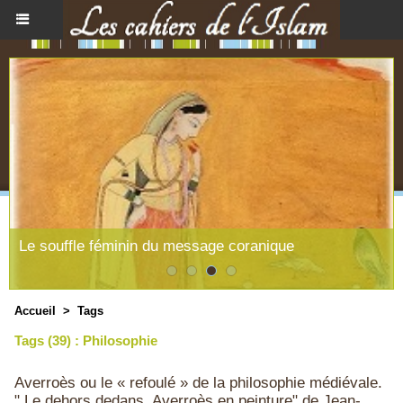
Le souffle féminin du message coranique
Accueil
>
Tags
Tags (39) : Philosophie
Averroès ou le « refoulé » de la philosophie médiévale.
" Le dehors dedans. Averroès en peinture" de Jean-