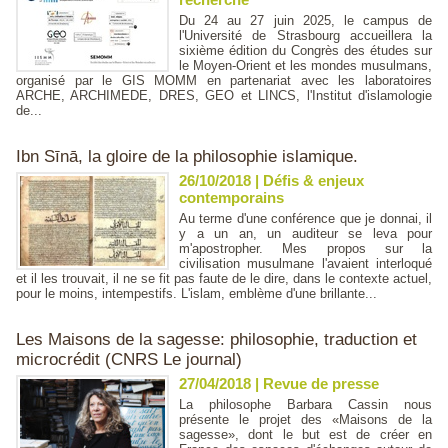
Du 24 au 27 juin 2025, le campus de
l'Université de Strasbourg accueillera la
sixième édition du Congrès des études sur
le Moyen-Orient et les mondes musulmans,
organisé par le GIS MOMM en partenariat avec les laboratoires
ARCHE, ARCHIMEDE, DRES, GEO et LINCS, l'Institut d'islamologie
de...
Ibn Sīnā, la gloire de la philosophie islamique.
26/10/2018
|
Défis & enjeux
contemporains
Au terme d'une conférence que je donnai, il
y a un an, un auditeur se leva pour
m'apostropher. Mes propos sur la
civilisation musulmane l'avaient interloqué
et il les trouvait, il ne se fit pas faute de le dire, dans le contexte actuel,
pour le moins, intempestifs. L'islam, emblème d'une brillante...
Les Maisons de la sagesse: philosophie, traduction et
microcrédit (CNRS Le journal)
27/04/2018
|
Revue de presse
La philosophe Barbara Cassin nous
présente le projet des «Maisons de la
sagesse», dont le but est de créer en