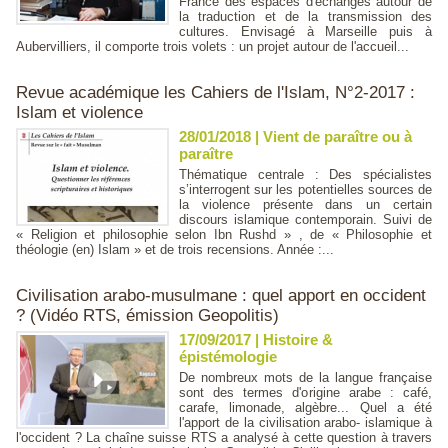
France des espaces d'échanges autour de
la traduction et de la transmission des
cultures. Envisagé à Marseille puis à
Aubervilliers, il comporte trois volets : un projet autour de l'accueil...
Revue académique les Cahiers de l'Islam, N°2-2017 :
Islam et violence
28/01/2018
|
Vient de paraître ou à
paraître
Thématique centrale : Des spécialistes
s’interrogent sur les potentielles sources de
la violence présente dans un certain
discours islamique contemporain. Suivi de
« Religion et philosophie selon Ibn Rushd » , de « Philosophie et
théologie (en) Islam » et de trois recensions. Année :...
Civilisation arabo-musulmane : quel apport en occident
? (Vidéo RTS, émission Geopolitis)
17/09/2017
|
Histoire &
épistémologie
De nombreux mots de la langue française
sont des termes d'origine arabe : café,
carafe, limonade, algèbre... Quel a été
l'apport de la civilisation arabo- islamique à
l'occident ? La chaîne suisse RTS a analysé à cette question à travers