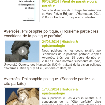
06/09/2014
|
Vient de paraître ou à
paraître
Sous la direction de Edwige Rude-Antoine
et Marc Piévic Editeur : L’Harmattan, 2014,
208p. Collection : Éthique en contextes
Averroès. Philosophie politique. (Troisième partie : les
conditions de la politique parfaite)
24/08/2014
|
Histoire &
épistémologie
Nous publions ici les cours relatifs aux
"conditions de la politique parfaite" d’après
Averroès, tirés des 15 cours donnés en
2009 à l'Ecole normale supérieure de Lyon,
Université Ouverte des Humanités (UOH), traitant de la vision politique
d'Averroès. Bien qu’il y ait eu, en terre d'Islam, de...
Averroès. Philosophie politique. (Seconde partie : la
cité parfaite)
17/08/2014
|
Histoire &
épistémologie
Nous publions ici les 4 cours relatifs à la
conception de la "Cité parfaite" chez