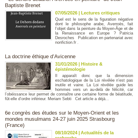
Baptiste Brenet
07/05/2026
|
Lectures critiques
Quel est le sens de la figuration négative
dont le philosophe arabe, Averroès, fait
l’objet dans la peinture du Moyen-Âge et de
la Renaissance en Europe ? Patricia
Desroches Publication en partenariat avec
nonfiction.fr .
La doctrine éthique d’Avicenne
31/01/2026
|
Histoire &
épistémologie
Il apparaît donc que la dimension
eschatologique de la Loi révélée n’est pas
inutile et vaine. La Loi révélée guide les
hommes vers un au-delà de félicité, car
l’obéissance leur permet de connaître une certaine forme de béatitude,
fût-elle d’ordre inférieur. Meriam Sebti Cet article a déjà...
6e congrès des études sur le Moyen-Orient et les
mondes musulmans 24-27 juin 2025 Strasbourg
(France)
08/10/2024
|
Actualités de la
recherche