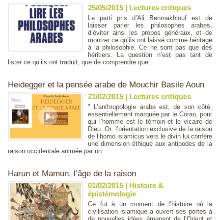
25/05/2015
|
Lectures critiques
Le parti pris d’Ali Benmakhlouf est de
laisser parler les philosophes arabes,
d’éviter ainsi les propos généraux, et de
montrer ce qu’ils ont laissé comme héritage
à la philosophie. Ce ne sont pas que des
héritiers. La question n’est pas tant de
lister ce qu’ils ont traduit, que de comprendre que...
Heidegger et la pensée arabe de Mouchir Basile Aoun
21/02/2015
|
Lectures critiques
" L’anthropologie arabe est, de son côté,
essentiellement marquée par le Coran, pour
qui l’homme est le témoin et le vicaire de
Dieu. Or, l’orientation exclusive de la raison
de l’homo islamicus vers le divin lui confère
une dimension éthique aux antipodes de la
raison occidentale animée par un...
Harun et Mamun, l’âge de la raison
01/02/2015
|
Histoire &
épistémologie
Ce fut à un moment de l’histoire où la
civilisation islamique a ouvert ses portes à
de nouvelles idées émanant de l’Orient et