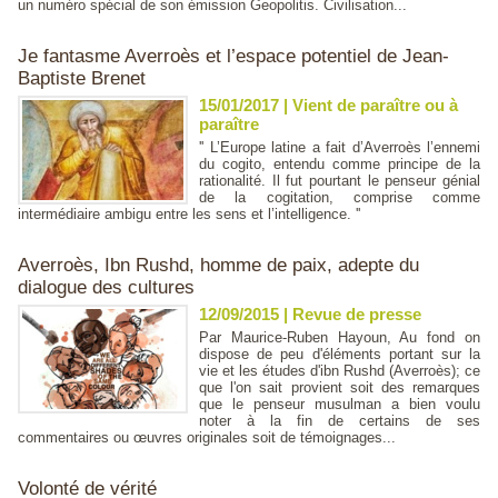
un numéro spécial de son émission Geopolitis. Civilisation...
Je fantasme Averroès et l’espace potentiel de Jean-
Baptiste Brenet
15/01/2017
|
Vient de paraître ou à
paraître
'' L’Europe latine a fait d’Averroès l’ennemi
du cogito, entendu comme principe de la
rationalité. Il fut pourtant le penseur génial
de la cogitation, comprise comme
intermédiaire ambigu entre les sens et l’intelligence. ''
Averroès, Ibn Rushd, homme de paix, adepte du
dialogue des cultures
12/09/2015
|
Revue de presse
Par Maurice-Ruben Hayoun, Au fond on
dispose de peu d'éléments portant sur la
vie et les études d'ibn Rushd (Averroès); ce
que l'on sait provient soit des remarques
que le penseur musulman a bien voulu
noter à la fin de certains de ses
commentaires ou œuvres originales soit de témoignages...
Volonté de vérité