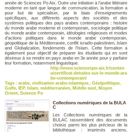
année de Sciences Po Aix. Outre une initiation à l’arabe littéraire
moderne en tant que langue de communication, la formation a
pour but de spécialiser, par le biais d’enseignements
spécifiques, aux différents aspects des sociétés et des
systèmes politiques des pays arabes contemporains : histoire
du monde arabe moderne et contemporain, sociologie politique
du monde arabe contemporain, idéologies religieuses et modes
d’actions politiques dans le monde arabe contemporain,
géopolitique de la Méditerranée, conflit israélo-palestinien, Islam
and Globalization, fondements de l’Islam. Cette formation a
également pour objectif de préparer les étudiants qui en sont
désireux à se rendre en pays arabe en 3e année pour y parfaire
leur formation, notamment linguistique.
http://www.sciencespo-aix.fr/conten
u/certificat-detudes-sur-le-monde-ara
be-contemporain/
Tags :
arabe
,
civilisation arabo-islamique.
,
Géolpolitique
,
Golfe
,
IEP
,
Islam
,
méditerranéen
,
Middle east
,
Moyen
Orient
,
Science Po
Collections numériques de la BULA
C
Les Collections numériques de la
BULAC rassemblent des documents
choisis parmi les plus précieux de la
bibliothèque : imprimés anciens,