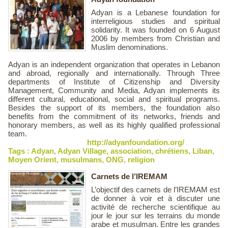
Adyan is a Lebanese foundation for
interreligious studies and spiritual
solidarity. It was founded on 6 August
2006 by members from Christian and
Muslim denominations.
Adyan is an independent organization that operates in Lebanon
and abroad, regionally and internationally. Through Three
departments of Institute of Citizenship and Diversity
Management, Community and Media, Adyan implements its
different cultural, educational, social and spiritual programs.
Besides the support of its members, the foundation also
benefits from the commitment of its networks, friends and
honorary members, as well as its highly qualified professional
team.
http://adyanfoundation.org/
Tags :
Adyan
,
Adyan Village
,
association
,
chrétiens
,
Liban
,
Moyen Orient
,
musulmans
,
ONG
,
religion
Carnets de l’IREMAM
L’objectif des carnets de l’IREMAM est
de donner à voir et à discuter une
activité de recherche scientifique au
jour le jour sur les terrains du monde
arabe et musulman. Entre les grandes