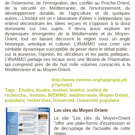
de l’islamisme, de l’immigration, des conflits au Proche-Orient,
de la sécurité en Méditerranée, de l’environnement, du
développement durable, de l’agriculture et de quelques
autres....L’institut est un « laboratoire d’idées » indépendant, qui
entend déconstruire les idées reçues et s’opposer à la doxa
dominante sur ces sujets. Il devra aussi explorer les
dynamiques émergentes de la Méditerranée et du Moyen-
Orient, tout en faisant découvrir la région sous un angle
historique, artistique et culturel. L’iReMMO veut créer une
véritable dynamique susceptible de peser dans le débat public :
sur la jeunesse, l’opinion, les décideurs et les partis politiques.
L’iReMMO partage ses locaux avec une librairie de l’Harmattan
qui comprend près de dix huit mille volumes consacrés à la
Méditerranée et au Moyen-Orient.
http://www.iremmo.org/spip/spip.ph
p?article1
Tags :
Etudes
,
études
,
institut
,
Institut
,
institut de
recherche.
,
iremmo
,
IREMMO
,
méditerranée
,
Moyen Orient
,
populaire
,
recherches
,
Université
,
Université populaire
Les cles du Moyen Orient
Le site "Les clés du Moyen-Orient
"offre une plate-forme d’expression et
de décryptage de l’actualité de cette
région.