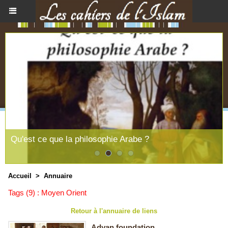
Qu'est ce que la philosophie Arabe ?
Accueil
>
Annuaire
Tags (9) : Moyen Orient
Retour à l'annuaire de liens
Adyan foundation