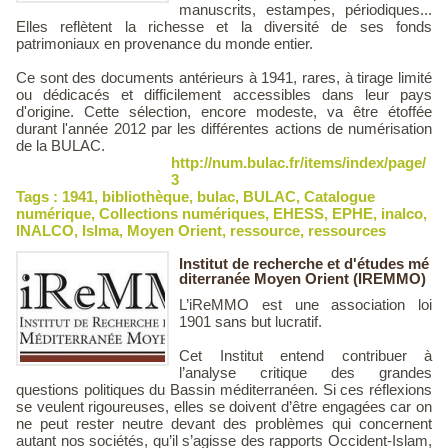
manuscrits, estampes, périodiques...
Elles reflètent la richesse et la diversité de ses fonds
patrimoniaux en provenance du monde entier.
Ce sont des documents antérieurs à 1941, rares, à tirage limité
ou dédicacés et difficilement accessibles dans leur pays
d'origine. Cette sélection, encore modeste, va être étoffée
durant l'année 2012 par les différentes actions de numérisation
de la BULAC.
http://num.bulac.fr/items/index/page/
3
Tags :
1941
,
bibliothèque
,
bulac
,
BULAC
,
Catalogue
numérique
,
Collections numériques
,
EHESS
,
EPHE
,
inalco
,
INALCO
,
Islma
,
Moyen Orient
,
ressource
,
ressources
Institut de recherche et d'études mé
diterranée Moyen Orient (IREMMO)
L’iReMMO est une association loi
1901 sans but lucratif.
Cet Institut entend contribuer à
l’analyse critique des grandes
questions politiques du Bassin méditerranéen. Si ces réflexions
se veulent rigoureuses, elles se doivent d’être engagées car on
ne peut rester neutre devant des problèmes qui concernent
autant nos sociétés, qu’il s’agisse des rapports Occident-Islam,