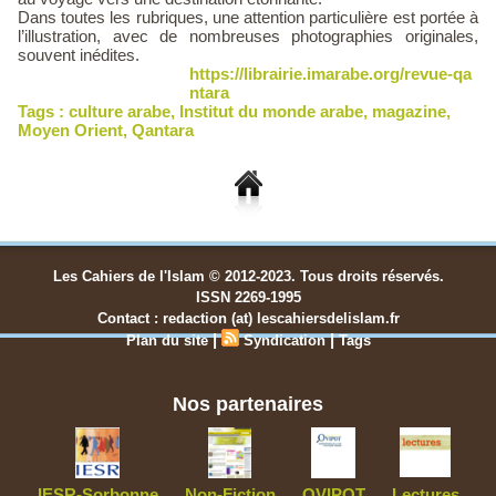
Dans toutes les rubriques, une attention particulière est portée à
l’illustration, avec de nombreuses photographies originales,
souvent inédites.
https://librairie.imarabe.org/revue-qa
ntara
Tags :
culture arabe
,
Institut du monde arabe
,
magazine
,
Moyen Orient
,
Qantara
Les Cahiers de l'Islam © 2012-2023. Tous droits réservés.
ISSN 2269-1995
Contact : redaction (at) lescahiersdelislam.fr
|
|
Plan du site
Syndication
Tags
Nos partenaires
IESR-Sorbonne
Non-Fiction
OVIPOT
Lectures