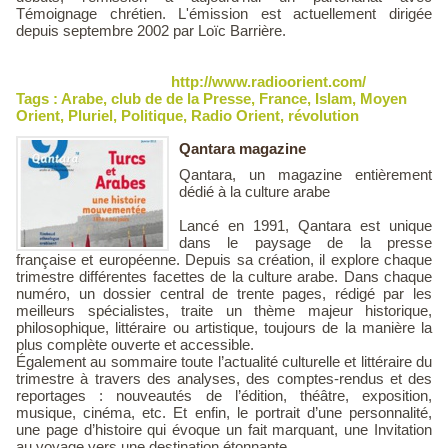
Témoignage chrétien. L'émission est actuellement dirigée
depuis septembre 2002 par Loïc Barrière.
http://www.radioorient.com/
Tags :
Arabe
,
club de de la Presse
,
France
,
Islam
,
Moyen
Orient
,
Pluriel
,
Politique
,
Radio Orient
,
révolution
Qantara magazine
Qantara, un magazine entièrement
dédié à la culture arabe
Lancé en 1991, Qantara est unique
dans le paysage de la presse
française et européenne. Depuis sa création, il explore chaque
trimestre différentes facettes de la culture arabe. Dans chaque
numéro, un dossier central de trente pages, rédigé par les
meilleurs spécialistes, traite un thème majeur historique,
philosophique, littéraire ou artistique, toujours de la manière la
plus complète ouverte et accessible.
Également au sommaire toute l’actualité culturelle et littéraire du
trimestre à travers des analyses, des comptes-rendus et des
reportages : nouveautés de l’édition, théâtre, exposition,
musique, cinéma, etc. Et enfin, le portrait d’une personnalité,
une page d’histoire qui évoque un fait marquant, une Invitation
au voyage vers une destination étonnante.