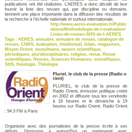
publications ont été réalisées. L’AERES a donc décidé de leur
fournir la liste des revues qui, par discipline ou domaine,
tiennent une place importante dans la diffusion des résultats de
la recherche à l’échelle nationale et surtout internationale.
http://www.aeres-evaluation.fr/Public
ations/Methodologie-de-l-evaluation/
Listes-de-revues-SHS-de-l-AERES
Tags :
AERES
,
annuaire
,
annuaire de revues
,
catalogue de
revues
,
CNRS
,
évaluation
,
intellectuel
,
Islam
,
magazines
,
Moyen Orient
,
musulmans
,
oeuvre scientifique
,
périodiques
,
pluridisciplinaires
,
religion
,
revue
,
Revue
scientifiques
,
Revues
,
Sciences Humaines
,
scientifiques
,
SHS
,
théologie
,
Théologie
Pluriel, le club de la presse (Radio o
rient)
PLURIEL, le club de la presse de
Radio Orient, émission politique créée
en 2002 et diffusée tous les vendredis
à 18 heures et le dimanche à 19
heures sur Radio Orient. Radio Orient
: 94.3 FM à Paris
Organisée avec des journalistes de la presse écrite à ses
débuts, l'émission a aujourd'hui un partenariat avec