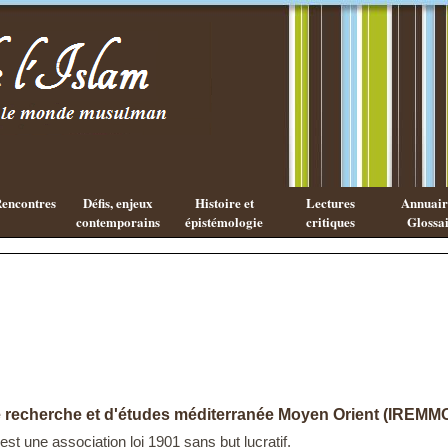
Existe-t-il
Les cahiers
une
de l'Islam
philosophie
Islamique ?
encontres
Défis, enjeux
Histoire et
Lectures
Annuaire
contemporains
épistémologie
critiques
Glossai
de recherche et d'études méditerranée Moyen Orient (IREMM
t une association loi 1901 sans but lucratif.