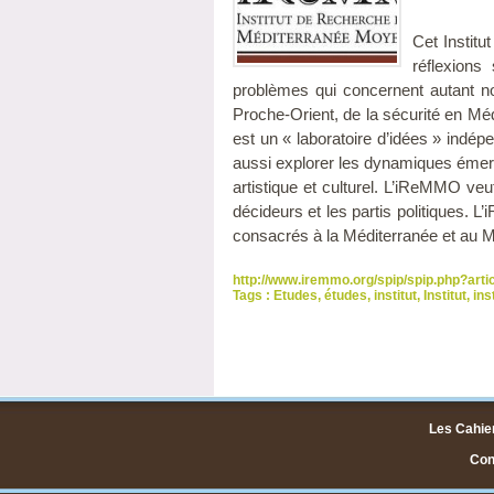
Cet Institu
réflexions
problèmes qui concernent autant nos
Proche-Orient, de la sécurité en Médi
est un « laboratoire d’idées » indép
aussi explorer les dynamiques émerge
artistique et culturel. L’iReMMO veu
décideurs et les partis politiques. 
consacrés à la Méditerranée et au 
http://www.iremmo.org/spip/spip.php?arti
Tags :
Etudes
,
études
,
institut
,
Institut
,
ins
Les Cahier
Cont