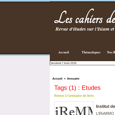
Accueil
Thématiques
Nos R
Vendredi 7 Août 2026
Accueil
>
Annuaire
Tags (1) : Etudes
Retour à l'annuaire de liens
Institut 
L’iReMMO es