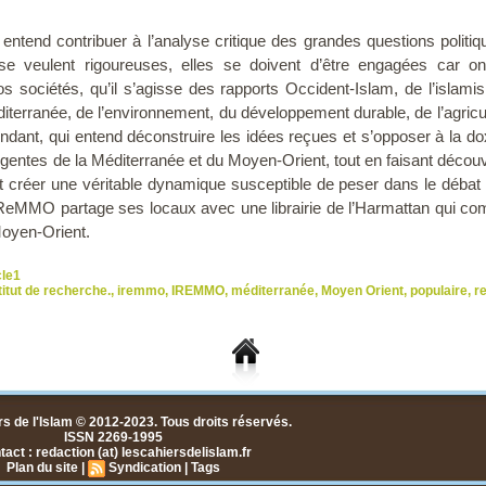
t entend contribuer à l’analyse critique des grandes questions polit
 se veulent rigoureuses, elles se doivent d’être engagées car o
 sociétés, qu’il s’agisse des rapports Occident-Islam, de l’islamis
terranée, de l’environnement, du développement durable, de l’agricultu
endant, qui entend déconstruire les idées reçues et s’opposer à la d
ntes de la Méditerranée et du Moyen-Orient, tout en faisant découvri
t créer une véritable dynamique susceptible de peser dans le débat pu
L’iReMMO partage ses locaux avec une librairie de l’Harmattan qui co
Moyen-Orient.
cle1
titut de recherche.
,
iremmo
,
IREMMO
,
méditerranée
,
Moyen Orient
,
populaire
,
r
s de l'Islam © 2012-2023. Tous droits réservés.
ISSN 2269-1995
act : redaction (at) lescahiersdelislam.fr
Plan du site
|
Syndication
|
Tags