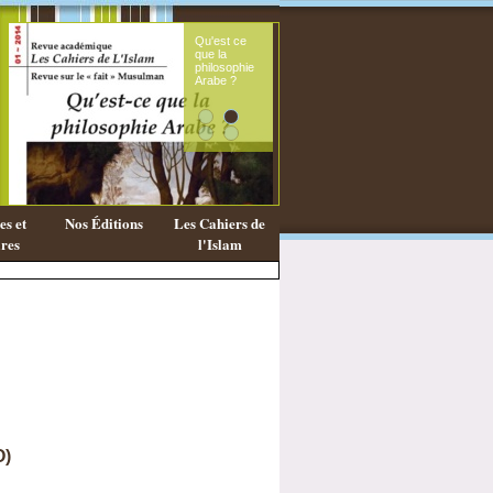
Qu'est ce
Le sou
que la
fémini
philosophie
mess
Arabe ?
coran
s et
Nos Éditions
Les Cahiers de
res
l'Islam
O)