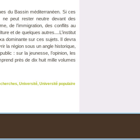
iques du Bassin méditerranéen. Si ces
n ne peut rester neutre devant des
me, de l’immigration, des conflits au
re et de quelques autres....L’institut
oxa dominante sur ces sujets. Il devra
r la région sous un angle historique,
blic : sur la jeunesse, l’opinion, les
mprend près de dix huit mille volumes
echerches
,
Université
,
Université populaire