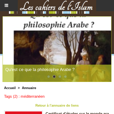
Qu'est ce que la philosophie Arabe ?
Accueil
>
Annuaire
Tags (2) : méditerranéen
Retour à l'annuaire de liens
Certificat d’études sur le monde ara