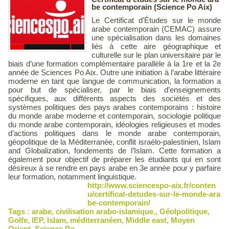
be contemporain (Science Po Aix)
Le Certificat d’Études sur le monde
arabe contemporain (CEMAC) assure
une spécialisation dans les domaines
liés à cette aire géographique et
culturelle sur le plan universitaire par le
biais d’une formation complémentaire parallèle à la 1re et la 2e
année de Sciences Po Aix. Outre une initiation à l’arabe littéraire
moderne en tant que langue de communication, la formation a
pour but de spécialiser, par le biais d’enseignements
spécifiques, aux différents aspects des sociétés et des
systèmes politiques des pays arabes contemporains : histoire
du monde arabe moderne et contemporain, sociologie politique
du monde arabe contemporain, idéologies religieuses et modes
d’actions politiques dans le monde arabe contemporain,
géopolitique de la Méditerranée, conflit israélo-palestinien, Islam
and Globalization, fondements de l’Islam. Cette formation a
également pour objectif de préparer les étudiants qui en sont
désireux à se rendre en pays arabe en 3e année pour y parfaire
leur formation, notamment linguistique.
http://www.sciencespo-aix.fr/conten
u/certificat-detudes-sur-le-monde-ara
be-contemporain/
Tags :
arabe
,
civilisation arabo-islamique.
,
Géolpolitique
,
Golfe
,
IEP
,
Islam
,
méditerranéen
,
Middle east
,
Moyen
Orient
,
Science Po