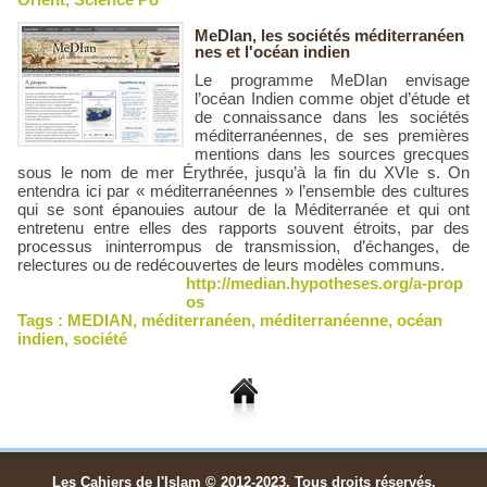
MeDIan, les sociétés méditerranéen
nes et l'océan indien
Le programme MeDIan envisage
l’océan Indien comme objet d’étude et
de connaissance dans les sociétés
méditerranéennes, de ses premières
mentions dans les sources grecques
sous le nom de mer Érythrée, jusqu’à la fin du XVIe s. On
entendra ici par « méditerranéennes » l’ensemble des cultures
qui se sont épanouies autour de la Méditerranée et qui ont
entretenu entre elles des rapports souvent étroits, par des
processus ininterrompus de transmission, d’échanges, de
relectures ou de redécouvertes de leurs modèles communs.
http://median.hypotheses.org/a-prop
os
Tags :
MEDIAN
,
méditerranéen
,
méditerranéenne
,
océan
indien
,
société
Les Cahiers de l'Islam © 2012-2023. Tous droits réservés.