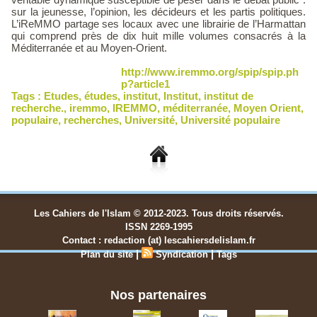
sur la jeunesse, l’opinion, les décideurs et les partis politiques.
L’iReMMO partage ses locaux avec une librairie de l’Harmattan
qui comprend près de dix huit mille volumes consacrés à la
Méditerranée et au Moyen-Orient.
http://www.iremmo.org/spip/spip.ph
p?article1
Tags :
Etudes
,
études
,
institut
,
Institut
,
institut de
recherche.
,
iremmo
,
IREMMO
,
méditerranée
,
Moyen Orient
,
populaire
,
recherches
,
Université
,
Université populaire
Les Cahiers de l'Islam © 2012-2023. Tous droits réservés.
ISSN 2269-1995
Contact : redaction (at) lescahiersdelislam.fr
|
|
Plan du site
Syndication
Tags
Nos partenaires