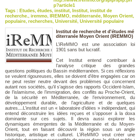
p?article1
Tags :
Etudes
,
études
,
institut
,
Institut
,
institut de
recherche.
,
iremmo
,
IREMMO
,
méditerranée
,
Moyen Orient
,
populaire
,
recherches
,
Université
,
Université populaire
Institut de recherche et d'études mé
diterranée Moyen Orient (IREMMO)
L’iReMMO est une association loi
1901 sans but lucratif.
Cet Institut entend contribuer à
l’analyse critique des grandes
questions politiques du Bassin méditerranéen. Si ces réflexions
se veulent rigoureuses, elles se doivent d’être engagées car on
ne peut rester neutre devant des problèmes qui concernent
autant nos sociétés, qu’il s’agisse des rapports Occident-Islam,
de l’islamisme, de l’immigration, des conflits au Proche-Orient,
de la sécurité en Méditerranée, de l’environnement, du
développement durable, de l’agriculture et de quelques
autres....L’institut est un « laboratoire d’idées » indépendant, qui
entend déconstruire les idées reçues et s’opposer à la doxa
dominante sur ces sujets. Il devra aussi explorer les
dynamiques émergentes de la Méditerranée et du Moyen-
Orient, tout en faisant découvrir la région sous un angle
historique, artistique et culturel. L’iReMMO veut créer une
véritable dynamique susceptible de peser dans le débat public :