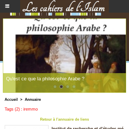
Qu'est ce que la philosophie Arabe ?
Accueil
>
Annuaire
Tags (2) : iremmo
Retour à l'annuaire de liens
Institut de recherche et d'études mé