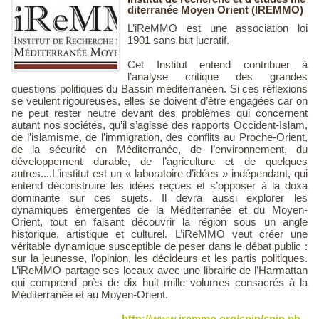
diterranée Moyen Orient (IREMMO)
L’iReMMO est une association loi
1901 sans but lucratif.
Cet Institut entend contribuer à
l’analyse critique des grandes
questions politiques du Bassin méditerranéen. Si ces réflexions
se veulent rigoureuses, elles se doivent d’être engagées car on
ne peut rester neutre devant des problèmes qui concernent
autant nos sociétés, qu’il s’agisse des rapports Occident-Islam,
de l’islamisme, de l’immigration, des conflits au Proche-Orient,
de la sécurité en Méditerranée, de l’environnement, du
développement durable, de l’agriculture et de quelques
autres....L’institut est un « laboratoire d’idées » indépendant, qui
entend déconstruire les idées reçues et s’opposer à la doxa
dominante sur ces sujets. Il devra aussi explorer les
dynamiques émergentes de la Méditerranée et du Moyen-
Orient, tout en faisant découvrir la région sous un angle
historique, artistique et culturel. L’iReMMO veut créer une
véritable dynamique susceptible de peser dans le débat public :
sur la jeunesse, l’opinion, les décideurs et les partis politiques.
L’iReMMO partage ses locaux avec une librairie de l’Harmattan
qui comprend près de dix huit mille volumes consacrés à la
Méditerranée et au Moyen-Orient.
http://www.iremmo.org/spip/spip.ph