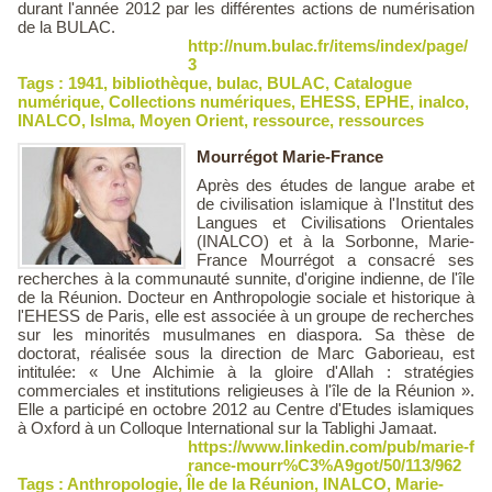
durant l'année 2012 par les différentes actions de numérisation
de la BULAC.
http://num.bulac.fr/items/index/page/
3
Tags :
1941
,
bibliothèque
,
bulac
,
BULAC
,
Catalogue
numérique
,
Collections numériques
,
EHESS
,
EPHE
,
inalco
,
INALCO
,
Islma
,
Moyen Orient
,
ressource
,
ressources
Mourrégot Marie-France
Après des études de langue arabe et
de civilisation islamique à l'Institut des
Langues et Civilisations Orientales
(INALCO) et à la Sorbonne, Marie-
France Mourrégot a consacré ses
recherches à la communauté sunnite, d'origine indienne, de l'île
de la Réunion. Docteur en Anthropologie sociale et historique à
l'EHESS de Paris, elle est associée à un groupe de recherches
sur les minorités musulmanes en diaspora. Sa thèse de
doctorat, réalisée sous la direction de Marc Gaborieau, est
intitulée: « Une Alchimie à la gloire d'Allah : stratégies
commerciales et institutions religieuses à l'île de la Réunion ».
Elle a participé en octobre 2012 au Centre d'Etudes islamiques
à Oxford à un Colloque International sur la Tablighi Jamaat.
https://www.linkedin.com/pub/marie-f
rance-mourr%C3%A9got/50/113/962
Tags :
Anthropologie
,
Île de la Réunion
,
INALCO
,
Marie-