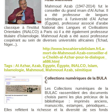
Mahmoud Azab (1947-2014) fut le
conseiller du grand imam d'Al Azhar. Il
a été professeur de langues
sémitiques à l'université d'Al Azhar
(Égypte), professeur associé d'arabe
classique à l'Institut National des Langues et Civilisations
Orientales (INALCO) à Paris où il a été également professeur
titulaire d'Islamologie. Mahmoud Azab a été aussi professeur
coopérant au sein de diverses universités africaines (Tchad,
Niger...).
http://www.lescahiersdelislam.fr/La-
mort-de-Mahmoud-Azab-conseiller-d
u-Cheikh-al-Azhar-pour-le-dialogue_
a686.html
Tags :
Al Azhar
,
Azab
,
Egypte
,
Égypte
,
INALCO
,
Islam
,
Islamologie
,
Mahmoud
,
Mahmoud Azab
,
sémitique
Collections numériques de la BULA
C
Les Collections numériques de la
BULAC rassemblent des documents
choisis parmi les plus précieux de la
bibliothèque : imprimés anciens,
manuscrits, estampes, périodiques...
Elles reflètent la richesse et la diversité de ses fonds