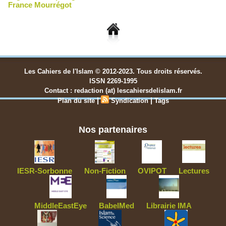
France Mourrégot
Les Cahiers de l'Islam © 2012-2023. Tous droits réservés.
ISSN 2269-1995
Contact : redaction (at) lescahiersdelislam.fr
|
|
Plan du site
Syndication
Tags
Nos partenaires
IESR-Sorbonne
Non-Fiction
OVIPOT
Lectures
MiddleEastEye
BabelMed
Librairie IMA