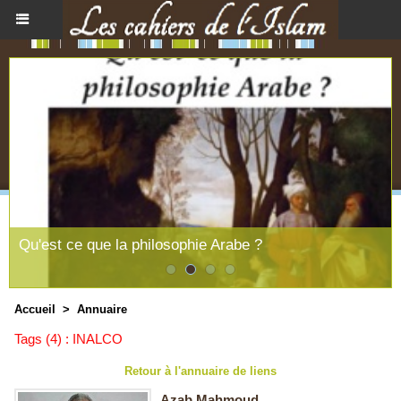
Qu'est ce que la philosophie Arabe ?
Accueil
>
Annuaire
Tags (4) : INALCO
Retour à l'annuaire de liens
Azab Mahmoud