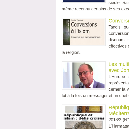
siècle. Sa
même reconnu certains de ses excès e
Conversi
Tandis qu
conversion
discours 
effectives
la religion...
Les mult
avec Joh
L’Europe f
représenta
cerner la v
fut à la fois un messager et un chef 
Républiq
Méditerr
2018/3 (N°
L'Harmatt