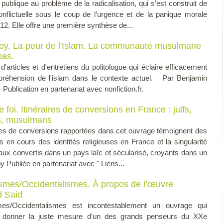
publique au problème de la radicalisation, qui s’est construit de
nflictuelle sous le coup de l’urgence et de la panique morale
12. Elle offre une première synthèse de...
Roy, La peur de l'Islam. La communauté musulmane
pas.
d'articles et d'entretiens du politologue qui éclaire efficacement
préhension de l'islam dans le contexte actuel. Par Benjamin
lication en partenariat avec nonfiction.fr.
 foi. Itinéraires de conversions en France : juifs,
s, musulmans
res de conversions rapportées dans cet ouvrage témoignent des
ns en cours des identités religieuses en France et la singularité
ux convertis dans un pays laïc et sécularisé, croyants dans un
Publiée en partenariat avec " Liens...
ismes/Occidentalismes. À propos de l’œuvre
d Said
smes/Occidentalismes est incontestablement un ouvrage qui
à donner la juste mesure d’un des grands penseurs du XXe