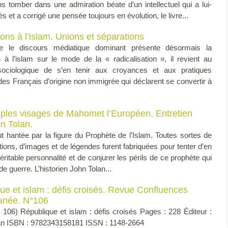
ns tomber dans une admiration béate d’un intellectuel qui a lui-
t a corrigé une pensée toujours en évolution, le livre...
ons à l’islam. Unions et séparations
e le discours médiatique dominant présente désormais la
 à l’islam sur le mode de la « radicalisation », il revient au
sociologique de s’en tenir aux croyances et aux pratiques
 des Français d’origine non immigrée qui déclarent se convertir à
iples visages de Mahomet l’Européen. Entretien
n Tolan.
ut hantée par la figure du Prophète de l’Islam. Toutes sortes de
tions, d’images et de légendes furent fabriquées pour tenter d’en
éritable personnalité et de conjurer les périls de ce prophète qui
de guerre. L’historien John Tolan...
ue et islam : défis croisés. Revue Confluences
anée. N°106
 106) République et islam : défis croisés Pages : 228 Éditeur :
an ISBN : 9782343158181 ISSN : 1148-2664