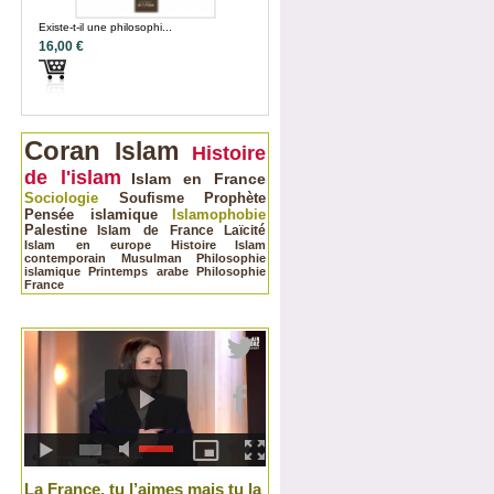
Existe-t-il une philosophi...
16,00 €
Coran
Islam
Histoire
de l'islam
Islam en France
Sociologie
Soufisme
Prophète
Pensée islamique
Islamophobie
Palestine
Islam de France
Laïcité
Islam en europe
Histoire
Islam
contemporain
Musulman
Philosophie
islamique
Printemps arabe
Philosophie
France
La France, tu l’aimes mais tu la