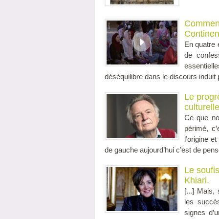
Comment 
Continen
En quatre 
de confes
essentiel
déséquilibre dans le discours induit
Le progr
culturell
Ce que nou
périmé, c’
l’origine 
de gauche aujourd’hui c’est de penser 
Le soufis
Khiari.
[...] Mais
les succè
signes d’u