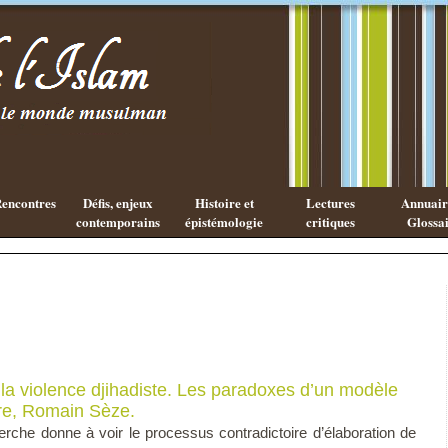
Les cahiers
Qu'est ce
de l'Islam
que la
philosophie
Arabe ?
encontres
Défis, enjeux
Histoire et
Lectures
Annuaire
contemporains
épistémologie
critiques
Glossai
 la violence djihadiste. Les paradoxes d’un modèle
ire, Romain Sèze.
erche donne à voir le processus contradictoire d’élaboration de