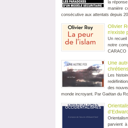
la réponse 
manière co
consécutive aux attentats depuis 20
Olivier 
n'existe 
Un recueil 
notre com
CARACO Pub
Une autre
chrétien
Les histoi
redéfinitio
des nouvea
monde incroyant. Par Gaétan du Roy 
Oriental
d’Edwar
Orientali
parvient 