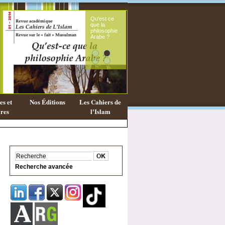
Le souffle
Exist
féminin du
une
message
phil
coranique
Isla
s et
Nos Éditions
Les Cahiers de
res
l'Islam
Recherche avancée