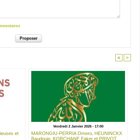
commentaires
<
>
Vendredi 2 Janvier 2026 - 17:00
ieuses et
MARONGIU-PERRIA Omero, HEUNINCKX
Baudouin, KORCHANE Faker et PRIVOT