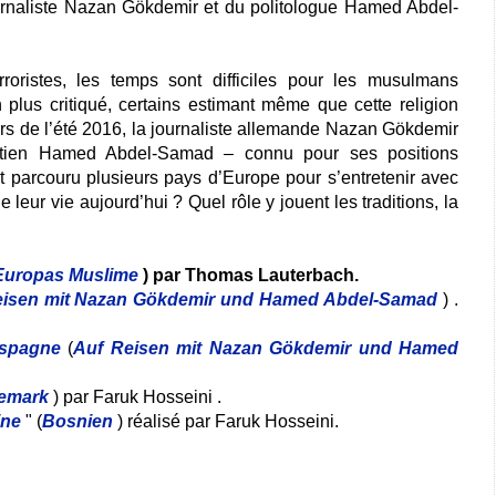
rnaliste Nazan Gökdemir et du politologue Hamed Abdel-
rroristes, les temps sont difficiles pour les musulmans
 plus critiqué, certains estimant même que cette religion
urs de l’été 2016, la journaliste allemande Nazan Gökdemir
yptien Hamed Abdel-Samad – connu pour ses positions
ont parcouru plusieurs pays d’Europe pour s’entretenir avec
eur vie aujourd’hui ? Quel rôle y jouent les traditions, la
Europas Muslime
) par Thomas Lauterbach.
eisen mit Nazan Gökdemir und Hamed Abdel-Samad
) .
Espagne
(
Auf Reisen mit Nazan Gökdemir und Hamed
emark
) par Faruk Hosseini .
ine
" (
Bosnien
) réalisé par Faruk Hosseini.