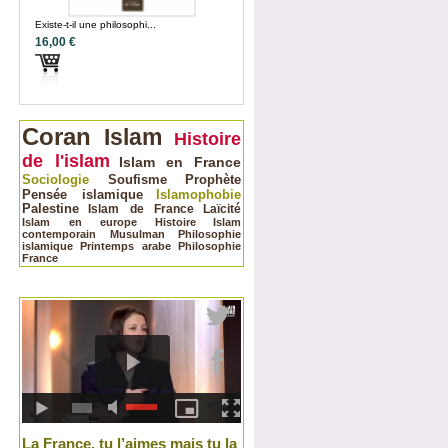
Existe-t-il une philosophi...
16,00 €
Coran
Islam
Histoire
de l'islam
Islam en France
Sociologie
Soufisme
Prophète
Pensée islamique
Islamophobie
Palestine
Islam de France
Laïcité
Islam en europe
Histoire
Islam
contemporain
Musulman
Philosophie
islamique
Printemps arabe
Philosophie
France
La France, tu l’aimes mais tu la