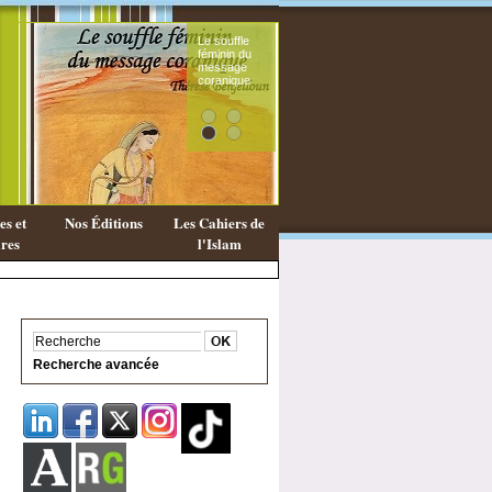
Le souffle
Exist
féminin du
une
message
phil
coranique
Isla
s et
Nos Éditions
Les Cahiers de
res
l'Islam
Recherche avancée