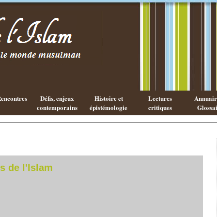
Les cahiers
Qu'est ce
de l'Islam
que la
philosophie
Arabe ?
encontres
Défis, enjeux
Histoire et
Lectures
Annuaire
contemporains
épistémologie
critiques
Glossai
s de l'Islam