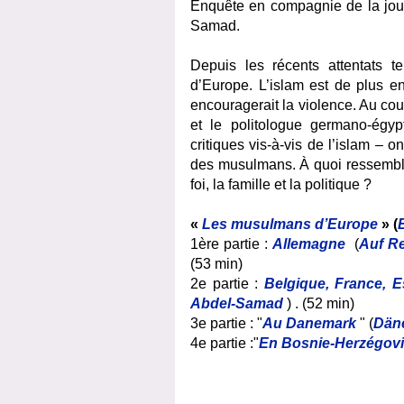
Enquête en compagnie de la jou
Samad.
Depuis les récents attentats te
d’Europe. L’islam est de plus en
encouragerait la violence. Au co
et le politologue germano-ég
critiques vis-à-vis de l’islam – 
des musulmans. À quoi ressemble l
foi, la famille et la politique ?
«
Les musulmans d’Europe
» (
1ère partie :
Allemagne
(
Auf R
(53 min)
2e partie :
Belgique, France, 
Abdel-Samad
) . (52 min)
3e partie :
"
Au Danemark
" (
Dän
4e partie :
"
En Bosnie-Herzégov