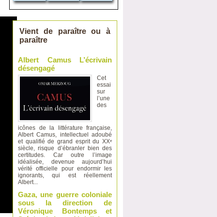
Vient de paraître ou à
paraître
Albert Camus L’écrivain
désengagé
Cet
essai
sur
l’une
des
icônes de la littérature française,
Albert Camus, intellectuel adoubé
et qualifié de grand esprit du XXᵉ
siècle, risque d’ébranler bien des
certitudes. Car outre l’image
idéalisée, devenue aujourd’hui
vérité officielle pour endormir les
ignorants, qui est réellement
Albert...
Gaza, une guerre coloniale
sous la direction de
Véronique Bontemps et