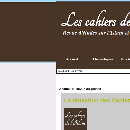
Existe-t-il
une
philosophie
Islamique ?
Accueil
Thématiques
Nos R
Jeudi 6 Août 2026
Accueil
>
Revue de presse
La rédaction des Cahier