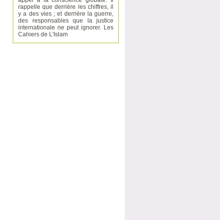
appel à la conscience globale. Il
rappelle que derrière les chiffres, il
y a des vies ; et derrière la guerre,
des responsables que la justice
internationale ne peut ignorer. Les
Cahiers de L'Islam