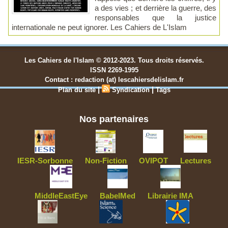
a des vies ; et derrière la guerre, des
responsables que la justice
internationale ne peut ignorer. Les Cahiers de L'Islam
Les Cahiers de l'Islam © 2012-2023. Tous droits réservés.
ISSN 2269-1995
Contact : redaction (at) lescahiersdelislam.fr
|
|
Plan du site
Syndication
Tags
Nos partenaires
IESR-Sorbonne
Non-Fiction
OVIPOT
Lectures
MiddleEastEye
BabelMed
Librairie IMA