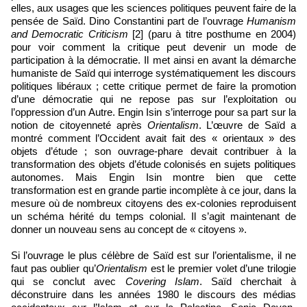
elles, aux usages que les sciences politiques peuvent faire de la
pensée de Saïd. Dino Constantini part de l’ouvrage
Humanism
and Democratic Criticism
[2] (paru à titre posthume en 2004)
pour voir comment la critique peut devenir un mode de
participation à la démocratie. Il met ainsi en avant la démarche
humaniste de Saïd qui interroge systématiquement les discours
politiques libéraux ; cette critique permet de faire la promotion
d’une démocratie qui ne repose pas sur l’exploitation ou
l’oppression d’un Autre. Engin Isin s’interroge pour sa part sur la
notion de citoyenneté après
Orientalism
. L’œuvre de Saïd a
montré comment l’Occident avait fait des « orientaux » des
objets d’étude ; son ouvrage-phare devait contribuer à la
transformation des objets d’étude colonisés en sujets politiques
autonomes. Mais Engin Isin montre bien que cette
transformation est en grande partie incomplète à ce jour, dans la
mesure où de nombreux citoyens des ex-colonies reproduisent
un schéma hérité du temps colonial. Il s’agit maintenant de
donner un nouveau sens au concept de « citoyens ».
Si l’ouvrage le plus célèbre de Saïd est sur l’orientalisme, il ne
faut pas oublier qu’
Orientalism
est le premier volet d’une trilogie
qui se conclut avec
Covering Islam
. Saïd cherchait à
déconstruire dans les années 1980 le discours des médias