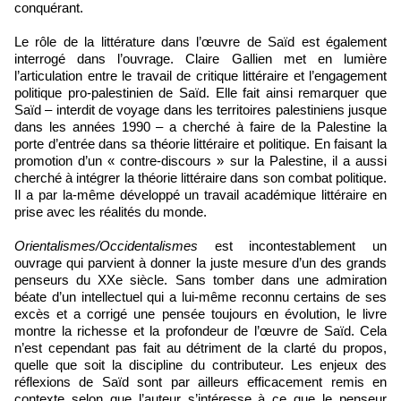
conquérant.
Le rôle de la littérature dans l’œuvre de Saïd est également
interrogé dans l’ouvrage. Claire Gallien met en lumière
l’articulation entre le travail de critique littéraire et l’engagement
politique pro-palestinien de Saïd. Elle fait ainsi remarquer que
Saïd – interdit de voyage dans les territoires palestiniens jusque
dans les années 1990 – a cherché à faire de la Palestine la
porte d’entrée dans sa théorie littéraire et politique. En faisant la
promotion d’un « contre-discours » sur la Palestine, il a aussi
cherché à intégrer la théorie littéraire dans son combat politique.
Il a par la-même développé un travail académique littéraire en
prise avec les réalités du monde.
Orientalismes/Occidentalismes
est incontestablement un
ouvrage qui parvient à donner la juste mesure d’un des grands
penseurs du XXe siècle. Sans tomber dans une admiration
béate d’un intellectuel qui a lui-même reconnu certains de ses
excès et a corrigé une pensée toujours en évolution, le livre
montre la richesse et la profondeur de l’œuvre de Saïd. Cela
n’est cependant pas fait au détriment de la clarté du propos,
quelle que soit la discipline du contributeur. Les enjeux des
réflexions de Saïd sont par ailleurs efficacement remis en
contexte selon que l’auteur s’intéresse à ce que le penseur