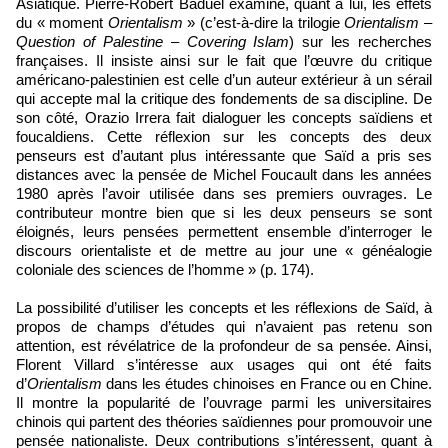
Asiatique. Pierre-Robert Baduel examine, quant à lui, les effets
du « moment
Orientalism
» (c’est-à-dire la trilogie
Orientalism
–
Question of Palestine
–
Covering Islam
) sur les recherches
françaises. Il insiste ainsi sur le fait que l’œuvre du critique
américano-palestinien est celle d’un auteur extérieur à un sérail
qui accepte mal la critique des fondements de sa discipline. De
son côté, Orazio Irrera fait dialoguer les concepts saïdiens et
foucaldiens. Cette réflexion sur les concepts des deux
penseurs est d’autant plus intéressante que Saïd a pris ses
distances avec la pensée de Michel Foucault dans les années
1980 après l’avoir utilisée dans ses premiers ouvrages. Le
contributeur montre bien que si les deux penseurs se sont
éloignés, leurs pensées permettent ensemble d’interroger le
discours orientaliste et de mettre au jour une « généalogie
coloniale des sciences de l’homme » (p. 174).
La possibilité d’utiliser les concepts et les réflexions de Saïd, à
propos de champs d’études qui n’avaient pas retenu son
attention, est révélatrice de la profondeur de sa pensée. Ainsi,
Florent Villard s’intéresse aux usages qui ont été faits
d’
Orientalism
dans les études chinoises en France ou en Chine.
Il montre la popularité de l’ouvrage parmi les universitaires
chinois qui partent des théories saïdiennes pour promouvoir une
pensée nationaliste. Deux contributions s’intéressent, quant à