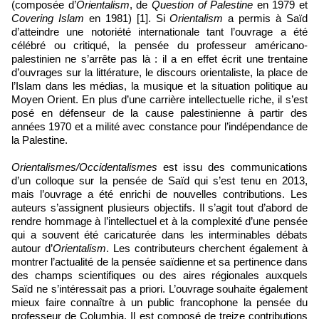
(composée d’
Orientalism
, de
Question of
Palestine
en 1979 et
Covering Islam
en 1981) [1]. Si
Orientalism
a permis à Saïd
d’atteindre une notoriété internationale tant l’ouvrage a été
célébré ou critiqué, la pensée du professeur américano-
palestinien ne s’arrête pas là : il a en effet écrit une trentaine
d’ouvrages sur la littérature, le discours orientaliste, la place de
l’Islam dans les médias, la musique et la situation politique au
Moyen Orient. En plus d’une carrière intellectuelle riche, il s’est
posé en défenseur de la cause palestinienne à partir des
années 1970 et a milité avec constance pour l’indépendance de
la Palestine.
Orientalismes/Occidentalismes
est issu des communications
d’un colloque sur la pensée de Saïd qui s’est tenu en 2013,
mais l’ouvrage a été enrichi de nouvelles contributions. Les
auteurs s’assignent plusieurs objectifs. Il s’agit tout d’abord de
rendre hommage à l’intellectuel et à la complexité d’une pensée
qui a souvent été caricaturée dans les interminables débats
autour d’
Orientalism
. Les contributeurs cherchent également à
montrer l’actualité de la pensée saïdienne et sa pertinence dans
des champs scientifiques ou des aires régionales auxquels
Saïd ne s’intéressait pas a priori. L’ouvrage souhaite également
mieux faire connaître à un public francophone la pensée du
professeur de Columbia. Il est composé de treize contributions