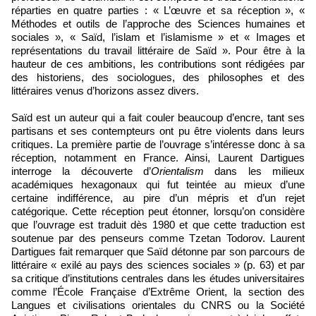
réparties en quatre parties : « L’œuvre et sa réception », «
Méthodes et outils de l’approche des Sciences humaines et
sociales », « Saïd, l’islam et l’islamisme » et « Images et
représentations du travail littéraire de Saïd ». Pour être à la
hauteur de ces ambitions, les contributions sont rédigées par
des historiens, des sociologues, des philosophes et des
littéraires venus d’horizons assez divers.
Saïd est un auteur qui a fait couler beaucoup d’encre, tant ses
partisans et ses contempteurs ont pu être violents dans leurs
critiques. La première partie de l’ouvrage s’intéresse donc à sa
réception, notamment en France. Ainsi, Laurent Dartigues
interroge la découverte d’
Orientalism
dans les milieux
académiques hexagonaux qui fut teintée au mieux d’une
certaine indifférence, au pire d’un mépris et d’un rejet
catégorique. Cette réception peut étonner, lorsqu’on considère
que l’ouvrage est traduit dès 1980 et que cette traduction est
soutenue par des penseurs comme Tzetan Todorov. Laurent
Dartigues fait remarquer que Saïd détonne par son parcours de
littéraire « exilé au pays des sciences sociales » (p. 63) et par
sa critique d’institutions centrales dans les études universitaires
comme l’École Française d’Extrême Orient, la section des
Langues et civilisations orientales du CNRS ou la Société