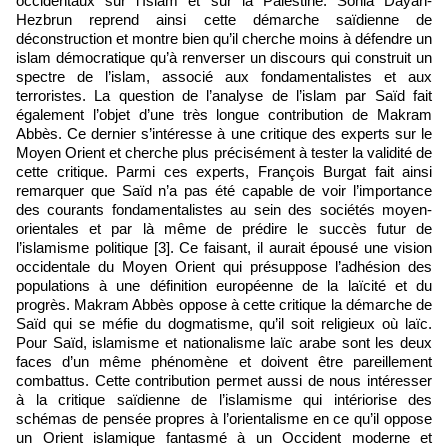
occidentaux sur l’Islam et sur la Palestine. Sonia Dayan-
Hezbrun reprend ainsi cette démarche saïdienne de
déconstruction et montre bien qu’il cherche moins à défendre un
islam démocratique qu’à renverser un discours qui construit un
spectre de l’islam, associé aux fondamentalistes et aux
terroristes. La question de l’analyse de l’islam par Saïd fait
également l’objet d’une très longue contribution de Makram
Abbès. Ce dernier s’intéresse à une critique des experts sur le
Moyen Orient et cherche plus précisément à tester la validité de
cette critique. Parmi ces experts, François Burgat fait ainsi
remarquer que Saïd n’a pas été capable de voir l’importance
des courants fondamentalistes au sein des sociétés moyen-
orientales et par là même de prédire le succès futur de
l’islamisme politique [3]. Ce faisant, il aurait épousé une vision
occidentale du Moyen Orient qui présuppose l’adhésion des
populations à une définition européenne de la laïcité et du
progrès. Makram Abbès oppose à cette critique la démarche de
Saïd qui se méfie du dogmatisme, qu’il soit religieux où laïc.
Pour Saïd, islamisme et nationalisme laïc arabe sont les deux
faces d’un même phénomène et doivent être pareillement
combattus. Cette contribution permet aussi de nous intéresser
à la critique saïdienne de l’islamisme qui intériorise des
schémas de pensée propres à l’orientalisme en ce qu’il oppose
un Orient islamique fantasmé à un Occident moderne et