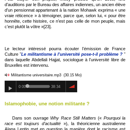
d’auditions par le Bureau des affaires indiennes, un ancien élève
d’un pensionnat appartenant à la nation Mohawk exprima « une
vraie réticence » à témoigner, parce que, selon lui, « pour être
honnête, cette histoire, ce n’est pas celle de mon peuple, mais
c’est plutôt la vôtre »[23].
Le lecteur intéressé pourra écouter l'émission de France
Culture "
Le militantisme à l'université pose-t-il problème ?
"
dans laquelle Abdellali Hajjat, sociologue à l'université libre de
Bruxelles est intervenu.
Militantisme universitaire.mp3
(30.15 Mo)
0:00
38:34
Islamophobie, une notion militante ?
Dans son ouvrage
Why Race Still Matters
(«
Pourquoi la
race est toujours d’actualité
»), la théoricienne australienne
Alana Lentin met en question la manière dont le racisme est