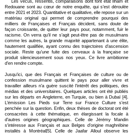
Les vécus, ressentis, comparaisons dont font état Ilham et
Redouane sont au cœur de notre enquête, qui s’est déroulée
entre 2021 et 2023. Quantitative et qualitative, elle repose sur un
matériau original qui permet de comprendre pourquoi des
milliers de Françaises et Français décident, sans doute de
façon croissante, de quitter leur pays pour, notamment, fuir le
racisme. On verra qu’il ne s’agit peut‑être pas de musulmans
comme les autres, la grande majorité appartenant à une élite,
hautement qualifiée, ayant connu des trajectoires d’ascension
sociale. Reste qu’une fuite des cerveaux à la française se
produit silencieusement sous nos yeux. Ce livre ambitionne
d’en rendre compte.
Jusqu’ici, que des Français et Françaises de culture ou de
confession musulmane quittent le pays pour aller vivre et
travailler ailleurs n’a guère suscité l’intérêt des politiques, des
médias et des universitaires. Quelques articles ont été publiés
sur les départs en Angleterre, en Turquie, ou bien à Dubaï [4].
L’émission Les Pieds sur Terre sur France Culture s’est
penchée sur la question. Enfin, deux thèses de doctorat ont été
consacrées à cette thématique, en élargissant la focale à
d’autres origines géographiques. Celle de Jérémy Mandin
s’intéresse aux Français et aux Belges d’origine maghrébine
installés à Montréal[5]. Celle de Jaafar Alloul observe les