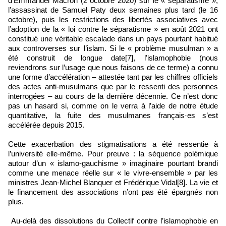
d’Emmanuel Macron (2 octobre 2020) sur le « séparatisme »,
l’assassinat de Samuel Paty deux semaines plus tard (le 16
octobre), puis les restrictions des libertés associatives avec
l’adoption de la « loi contre le séparatisme » en août 2021 ont
constitué une véritable escalade dans un pays pourtant habitué
aux controverses sur l’islam. Si le « problème musulman » a
été construit de longue date[7], l’islamophobie (nous
reviendrons sur l’usage que nous faisons de ce terme) a connu
une forme d’accélération – attestée tant par les chiffres officiels
des actes anti‑musulmans que par le ressenti des personnes
interrogées – au cours de la dernière décennie. Ce n’est donc
pas un hasard si, comme on le verra à l’aide de notre étude
quantitative, la fuite des musulmanes français·es s’est
accélérée depuis 2015.
Cette exacerbation des stigmatisations a été ressentie à
l’université elle‑même. Pour preuve : la séquence polémique
autour d’un « islamo‑gauchisme » imaginaire pourtant brandi
comme une menace réelle sur « le vivre‑ensemble » par les
ministres Jean‑Michel Blanquer et Frédérique Vidal[8]. La vie et
le financement des associations n’ont pas été épargnés non
plus.
Au‑delà des dissolutions du Collectif contre l’islamophobie en