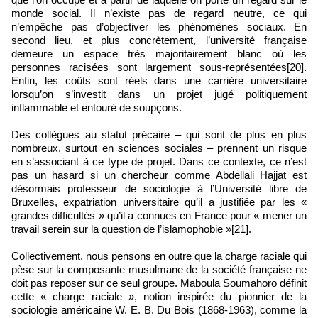
monde social. Il n’existe pas de regard neutre, ce qui
n’empêche pas d’objectiver les phénomènes sociaux. En
second lieu, et plus concrètement, l’université française
demeure un espace très majoritairement blanc où les
personnes racisées sont largement sous‑représentées[20].
Enfin, les coûts sont réels dans une carrière universitaire
lorsqu’on s’investit dans un projet jugé politiquement
inflammable et entouré de soupçons.
Des collègues au statut précaire – qui sont de plus en plus
nombreux, surtout en sciences sociales – prennent un risque
en s’associant à ce type de projet. Dans ce contexte, ce n’est
pas un hasard si un chercheur comme Abdellali Hajjat est
désormais professeur de sociologie à l’Université libre de
Bruxelles, expatriation universitaire qu’il a justifiée par les «
grandes difficultés » qu’il a connues en France pour « mener un
travail serein sur la question de l’islamophobie »[21].
Collectivement, nous pensons en outre que la charge raciale qui
pèse sur la composante musulmane de la société française ne
doit pas reposer sur ce seul groupe. Maboula Soumahoro définit
cette « charge raciale », notion inspirée du pionnier de la
sociologie américaine W. E. B. Du Bois (1868‑1963), comme la