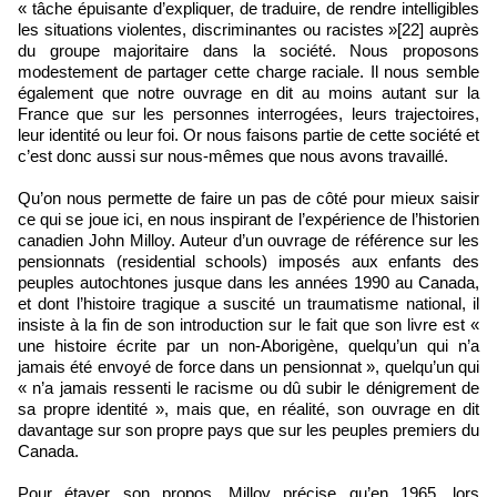
« tâche épuisante d’expliquer, de traduire, de rendre intelligibles
les situations violentes, discriminantes ou racistes »[22] auprès
du groupe majoritaire dans la société. Nous proposons
modestement de partager cette charge raciale. Il nous semble
également que notre ouvrage en dit au moins autant sur la
France que sur les personnes interrogées, leurs trajectoires,
leur identité ou leur foi. Or nous faisons partie de cette société et
c’est donc aussi sur nous‑mêmes que nous avons travaillé.
Qu’on nous permette de faire un pas de côté pour mieux saisir
ce qui se joue ici, en nous inspirant de l’expérience de l’historien
canadien John Milloy. Auteur d’un ouvrage de référence sur les
pensionnats (residential schools) imposés aux enfants des
peuples autochtones jusque dans les années 1990 au Canada,
et dont l’histoire tragique a suscité un traumatisme national, il
insiste à la fin de son introduction sur le fait que son livre est «
une histoire écrite par un non‑Aborigène, quelqu’un qui n’a
jamais été envoyé de force dans un pensionnat », quelqu’un qui
« n’a jamais ressenti le racisme ou dû subir le dénigrement de
sa propre identité », mais que, en réalité, son ouvrage en dit
davantage sur son propre pays que sur les peuples premiers du
Canada.
Pour étayer son propos, Milloy précise qu’en 1965, lors