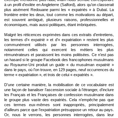
à un profil d’exilée en Angleterre (Salford), alors qu’on classerait
plus aisément Redouane parmi les « expatriés » à Dubaï. La
frontière entre les deux, tout comme les motivations au départ,
est souvent ambiguë, plusieurs raisons, professionnelles et
économiques, mais aussi politiques, étant imbriquées.
Malgré les réticences exprimées dans ces extraits d’entretiens,
les termes d’« expatrié » et d’« expatriation » restent les plus
communément utilisés par les personnes interrogées,
notamment celles qui exercent les métiers les plus
rémunérateurs et paraissent les moins politisées. Ce n’est pas
un hasard si le groupe Facebook des francophones musulmans
au Royaume‑Uni produit un guide « du musulman expatrié »
dans le pays, où l’on trouve, en 129 pages, neuf occurrences du
terme « expatriation », et trois de celui « expatriés ».
D’une certaine manière, la mobilisation de ce vocabulaire est
une façon de banaliser l’ascension sociale à l’étranger, d’inclure
les Français et les Françaises de confession musulmane dans
le groupe plus vaste des expatriés. Cela n’empêche pas que
ces termes eux‑mêmes sont inappropriés, principalement
d’ailleurs parce que l’expatriation présuppose un retour au pays.
Or, nous le verrons, les personnes interrogées, dans leur