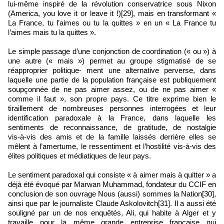
lui‑même inspiré de la révolution conservatrice sous Nixon
(America, you love it or leave it !)[29], mais en transformant «
La France, tu l’aimes ou tu la quittes » en un « La France tu
l’aimes mais tu la quittes ».
Le simple passage d’une conjonction de coordination (« ou ») à
une autre (« mais ») permet au groupe stigmatisé de se
réapproprier politique‑ ment une alternative perverse, dans
laquelle une partie de la population française est publiquement
soupçonnée de ne pas aimer assez, ou de ne pas aimer «
comme il faut », son propre pays. Ce titre exprime bien le
tiraillement de nombreuses personnes interrogées et leur
identification paradoxale à la France, dans laquelle les
sentiments de reconnaissance, de gratitude, de nostalgie
vis‑à‑vis des amis et de la famille laissés derrière elles se
mêlent à l’amertume, le ressentiment et l’hostilité vis‑à‑vis des
élites politiques et médiatiques de leur pays.
Le sentiment paradoxal qui consiste « à aimer mais à quitter » a
déjà été évoqué par Marwan Muhammad, fondateur du CCIF en
conclusion de son ouvrage Nous (aussi) sommes la Nation[30],
ainsi que par le journaliste Claude Askolovitch[31]. Il a aussi été
souligné par un de nos enquêtés, Ali, qui habite à Alger et y
travaille pour la même grande entreprise française qui