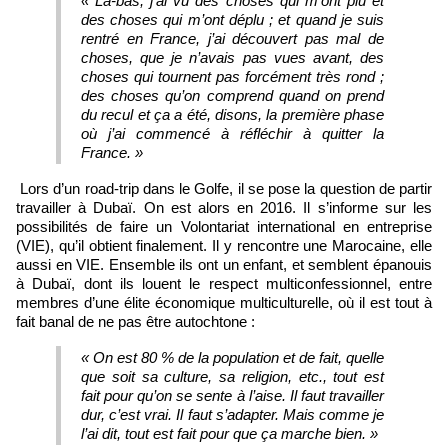
« Là‑bas, j’ai vu des choses qui m’ont plu et
des choses qui m’ont déplu ; et quand je suis
rentré en France, j’ai découvert pas mal de
choses, que je n’avais pas vues avant, des
choses qui tournent pas forcément très rond ;
des choses qu’on comprend quand on prend
du recul et ça a été, disons, la première phase
où j’ai commencé à réfléchir à quitter la
France. »
Lors d’un road-trip dans le Golfe, il se pose la question de partir
travailler à Dubaï. On est alors en 2016. Il s’informe sur les
possibilités de faire un Volontariat international en entreprise
(VIE), qu’il obtient finalement. Il y rencontre une Marocaine, elle
aussi en VIE. Ensemble ils ont un enfant, et semblent épanouis
à Dubaï, dont ils louent le respect multiconfessionnel, entre
membres d’une élite économique multiculturelle, où il est tout à
fait banal de ne pas être autochtone :
« On est 80 % de la population et de fait, quelle
que soit sa culture, sa religion, etc., tout est
fait pour qu’on se sente à l’aise. Il faut travailler
dur, c’est vrai. Il faut s’adapter. Mais comme je
l’ai dit, tout est fait pour que ça marche bien. »