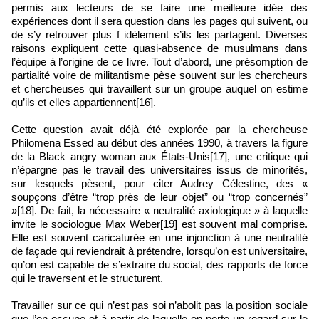
permis aux lecteurs de se faire une meilleure idée des
expériences dont il sera question dans les pages qui suivent, ou
de s’y retrouver plus f idèlement s’ils les partagent. Diverses
raisons expliquent cette quasi‑absence de musulmans dans
l’équipe à l’origine de ce livre. Tout d’abord, une présomption de
partialité voire de militantisme pèse souvent sur les chercheurs
et chercheuses qui travaillent sur un groupe auquel on estime
qu’ils et elles appartiennent[16].
Cette question avait déjà été explorée par la chercheuse
Philomena Essed au début des années 1990, à travers la figure
de la Black angry woman aux États‑Unis[17], une critique qui
n’épargne pas le travail des universitaires issus de minorités,
sur lesquels pèsent, pour citer Audrey Célestine, des «
soupçons d’être “trop près de leur objet” ou “trop concernés”
»[18]. De fait, la nécessaire « neutralité axiologique » à laquelle
invite le sociologue Max Weber[19] est souvent mal comprise.
Elle est souvent caricaturée en une injonction à une neutralité
de façade qui reviendrait à prétendre, lorsqu’on est universitaire,
qu’on est capable de s’extraire du social, des rapports de force
qui le traversent et le structurent.
Travailler sur ce qui n’est pas soi n’abolit pas la position sociale
que l’on occupe et à partir de laquelle on porte un regard sur le