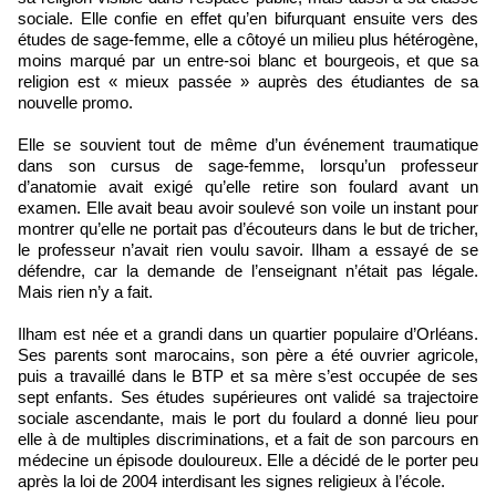
sociale. Elle confie en effet qu’en bifurquant ensuite vers des
études de sage‑femme, elle a côtoyé un milieu plus hétérogène,
moins marqué par un entre‑soi blanc et bourgeois, et que sa
religion est « mieux passée » auprès des étudiantes de sa
nouvelle promo.
Elle se souvient tout de même d’un événement traumatique
dans son cursus de sage‑femme, lorsqu’un professeur
d’anatomie avait exigé qu’elle retire son foulard avant un
examen. Elle avait beau avoir soulevé son voile un instant pour
montrer qu’elle ne portait pas d’écouteurs dans le but de tricher,
le professeur n’avait rien voulu savoir. Ilham a essayé de se
défendre, car la demande de l’enseignant n’était pas légale.
Mais rien n’y a fait.
Ilham est née et a grandi dans un quartier populaire d’Orléans.
Ses parents sont marocains, son père a été ouvrier agricole,
puis a travaillé dans le BTP et sa mère s’est occupée de ses
sept enfants. Ses études supérieures ont validé sa trajectoire
sociale ascendante, mais le port du foulard a donné lieu pour
elle à de multiples discriminations, et a fait de son parcours en
médecine un épisode douloureux. Elle a décidé de le porter peu
après la loi de 2004 interdisant les signes religieux à l’école.