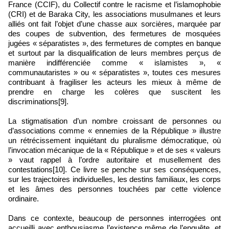
France (CCIF), du Collectif contre le racisme et l’islamophobie
(CRI) et de Baraka City, les associations musulmanes et leurs
alliés ont fait l’objet d’une chasse aux sorcières, marquée par
des coupes de subvention, des fermetures de mosquées
jugées « séparatistes », des fermetures de comptes en banque
et surtout par la disqualification de leurs membres perçus de
manière indifférenciée comme « islamistes », «
communautaristes » ou « séparatistes », toutes ces mesures
contribuant à fragiliser les acteurs les mieux à même de
prendre en charge les colères que suscitent les
discriminations[9].
La stigmatisation d’un nombre croissant de personnes ou
d’associations comme « ennemies de la République » illustre
un rétrécissement inquiétant du pluralisme démocratique, où
l’invocation mécanique de la « République » et de ses « valeurs
» vaut rappel à l’ordre autoritaire et musellement des
contestations[10]. Ce livre se penche sur ses conséquences,
sur les trajectoires individuelles, les destins familiaux, les corps
et les âmes des personnes touchées par cette violence
ordinaire.
Dans ce contexte, beaucoup de personnes interrogées ont
accueilli avec enthousiasme l’existence même de l’enquête, et