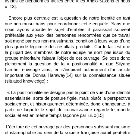
avides de dichotomies faciles entre « les Anglo‑Saxons et nous
» [13].
Encore plus centrale est la question de notre identité en tant
que non‑musulmans pour coordonner cette enquête. Sans que
nous ayons abordé le sujet d’emblée, il paraissait souvent
préférable aux yeux des personnes rencontrées que ce travail
soit mené par des non‑musulmans, condition à leurs yeux d’une
plus grande légitimité des résultats produits. Car le fait est que
la plupart des membres de notre équipe ne sont pas issus du
groupe minoritaire faisant l’objet de cet ouvrage. Se pose donc
pleinement la question de la « positionnalité », que Silyane
Larcher envisage ainsi, en s’inspirant notamment d’un article
important de Donna Haraway[14] sur la connaissance située
(situated knowledge) :
« La positionnalité ne désigne pas le point de vue d’une identité
essentialisée, sorte de posture figée, mais plutôt la perspective
socialement et historiquement déterminée, donc changeante, à
partir de laquelle le sujet de connaissance regarde le monde
social et est en même temps façonné par lui. »[15]
L’écriture de cet ouvrage par des personnes subissant racisme
et islamophobie au sein de la société française aurait peut‑être