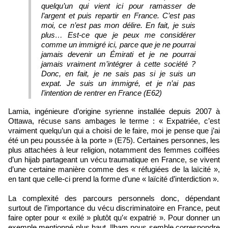
quelqu’un qui vient ici pour ramasser de
l’argent et puis repartir en France. C’est pas
moi, ce n’est pas mon délire. En fait, je suis
plus… Est‑ce que je peux me considérer
comme un immigré ici, parce que je ne pourrai
jamais devenir un Émirati et je ne pourrai
jamais vraiment m’intégrer à cette société ?
Donc, en fait, je ne sais pas si je suis un
expat. Je suis un immigré, et je n’ai pas
l’intention de rentrer en France (E62)
Lamia, ingénieure d’origine syrienne installée depuis 2007 à
Ottawa, récuse sans ambages le terme : « Expatriée, c’est
vraiment quelqu’un qui a choisi de le faire, moi je pense que j’ai
été un peu poussée à la porte » (E75). Certaines personnes, les
plus attachées à leur religion, notamment des femmes coiffées
d’un hijab partageant un vécu traumatique en France, se vivent
d’une certaine manière comme des « réfugiées de la laïcité »,
en tant que celle‑ci prend la forme d’une « laïcité d’interdiction ».
La complexité des parcours personnels donc, dépendant
surtout de l’importance du vécu discriminatoire en France, peut
faire opter pour « exilé » plutôt qu’« expatrié ». Pour donner un
exemple mentionné plus haut, Ilham nous semble correspondre