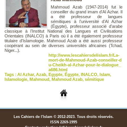
Mahmoud Azab (1947-2014) fut le
conseiller du grand imam d'Al Azhar. Il
a été professeur de langues
sémitiques à l'université d'Al Azhar
(Égypte), professeur associé d'arabe
classique à l'Institut National des Langues et Civilisations
Orientales (INALCO) à Paris où il a été également professeur
titulaire d'Islamologie. Mahmoud Azab a été aussi professeur
coopérant au sein de diverses universités africaines (Tchad,
Niger...).
http://www.lescahiersdelislam.fr/La-
mort-de-Mahmoud-Azab-conseiller-d
u-Cheikh-al-Azhar-pour-le-dialogue_
a686.html
Tags :
Al Azhar
,
Azab
,
Egypte
,
Égypte
,
INALCO
,
Islam
,
Islamologie
,
Mahmoud
,
Mahmoud Azab
,
sémitique
Les Cahiers de l'Islam © 2012-2023. Tous droits réservés.
ISSN 2269-1995