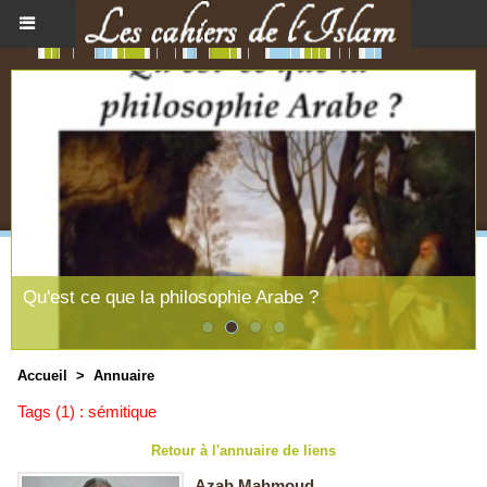
Qu'est ce que la philosophie Arabe ?
Accueil
>
Annuaire
Tags (1) : sémitique
Retour à l'annuaire de liens
Azab Mahmoud