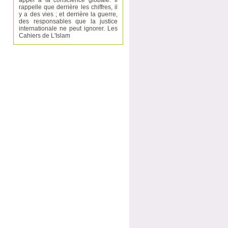
appel à la conscience globale. Il
rappelle que derrière les chiffres, il
y a des vies ; et derrière la guerre,
des responsables que la justice
internationale ne peut ignorer. Les
Cahiers de L'Islam