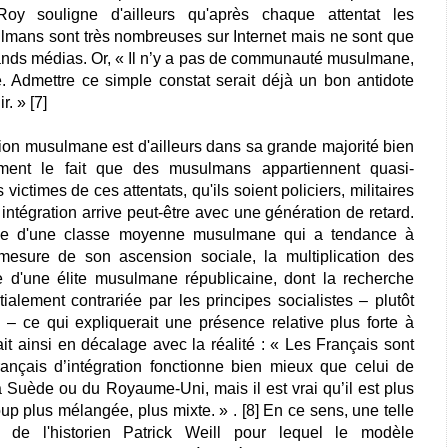
 Roy souligne d'ailleurs qu'après chaque attentat les
lmans sont très nombreuses sur Internet mais ne sont que
rands médias. Or, « Il n’y a pas de communauté musulmane,
 Admettre ce simple constat serait déjà un bon antidote
r. » [7]
tion musulmane est d'ailleurs dans sa grande majorité bien
tement le fait que des musulmans appartiennent quasi-
ctimes de ces attentats, qu'ils soient policiers, militaires
e intégration arrive peut-être avec une génération de retard.
nce d'une classe moyenne musulmane qui a tendance à
 mesure de son ascension sociale, la multiplication des
e d'une élite musulmane républicaine, dont la recherche
ialement contrariée par les principes socialistes – plutôt
ve – ce qui expliquerait une présence relative plus forte à
it ainsi en décalage avec la réalité : « Les Français sont
ançais d’intégration fonctionne bien mieux que celui de
 Suède ou du Royaume-Uni, mais il est vrai qu’il est plus
oup plus mélangée, plus mixte. » . [8] En ce sens, une telle
 de l'historien Patrick Weill pour lequel le modèle