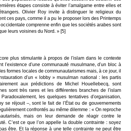
emières étapes consiste à éviter l'amalgame entre elles et
étrangers. Olivier Roy invite à distinguer le religieux du
ment ces pays, comme il a pu le proposer lors des Printemps
ion occidentale comprenne enfin que les sociétés arabes sont
que leurs voisines du Nord. » [5]
ncore plus stimulante à propos de l'islam dans le contexte
ement l'existence d'une communauté musulmane, d'un bloc à
n des formes locales de communautarismes mais, à ce jour, il
instauration d'un « lobby » musulman national : les partis
trairement aux prédictions de Michel Houellebecq, sont
es sont très rares et les différentes branches de l'islam
. Paradoxalement, les quelques tentatives d'organisation,
y se réjouit –, sont le fait de l’État ou de gouvernements
égulièrement confrontés au même dilemme : « On reproche
utarisés, mais on leur demande de réagir contre le
é. C’est ce que l’on appelle la double contrainte : soyez
 être. Et la réponse à une telle contrainte ne peut être