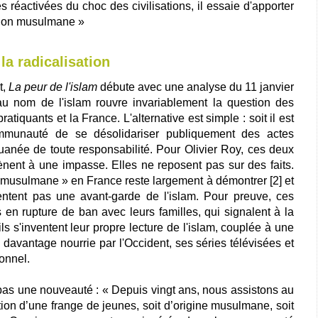
s réactivées du choc des civilisations, il essaie d'apporter
stion musulmane »
la radicalisation
t,
La peur de l'islam
débute avec une analyse du 11 janvier
au nom de l'islam rouvre invariablement la question des
ratiquants et la France. L'alternative est simple : soit il est
unauté de se désolidariser publiquement des actes
ouanée de toute responsabilité. Pour Olivier Roy, ces deux
ent à une impasse. Elles ne reposent pas sur des faits.
musulmane » en France reste largement à démontrer [2] et
sentent pas une avant-garde de l'islam. Pour preuve, ces
 en rupture de ban avec leurs familles, qui signalent à la
 ils s'inventent leur propre lecture de l'islam, couplée à une
davantage nourrie par l'Occident, ses séries télévisées et
ionnel.
st pas une nouveauté : « Depuis vingt ans, nous assistons au
on d’une frange de jeunes, soit d’origine musulmane, soit