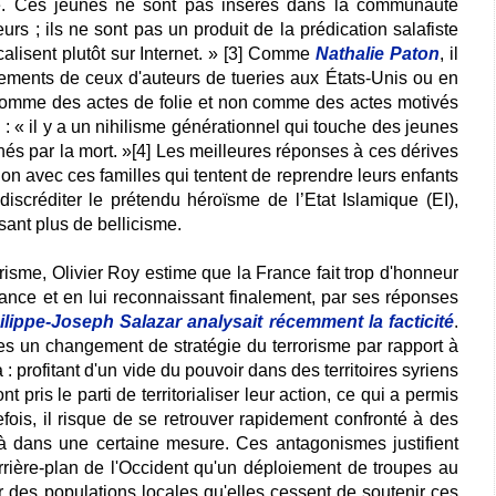
se. Ces jeunes ne sont pas insérés dans la communauté
urs ; ils ne sont pas un produit de la prédication salafiste
lisent plutôt sur Internet. » [3] Comme
Nathalie Paton
, il
ements de ceux d'auteurs de tueries aux États-Unis ou en
comme des actes de folie et non comme des actes motivés
 : « il y a un nihilisme générationnel qui touche des jeunes
nés par la mort. »[4] Les meilleures réponses à ces dérives
on avec ces familles qui tentent de reprendre leurs enfants
discréditer le prétendu héroïsme de l’Etat Islamique (EI),
ant plus de bellicisme.
rorisme, Olivier Roy estime que la France fait trop d'honneur
rtance et en lui reconnaissant finalement, par ses réponses
ilippe-Joseph Salazar analysait récemment la facticité
.
s un changement de stratégie du terrorisme par rapport à
: profitant d'un vide du pouvoir dans des territoires syriens
ont pris le parti de territorialiser leur action, ce qui a permis
fois, il risque de se retrouver rapidement confronté à des
jà dans une certaine mesure. Ces antagonismes justifient
rière-plan de l'Occident qu'un déploiement de troupes au
nir des populations locales qu'elles cessent de soutenir ces