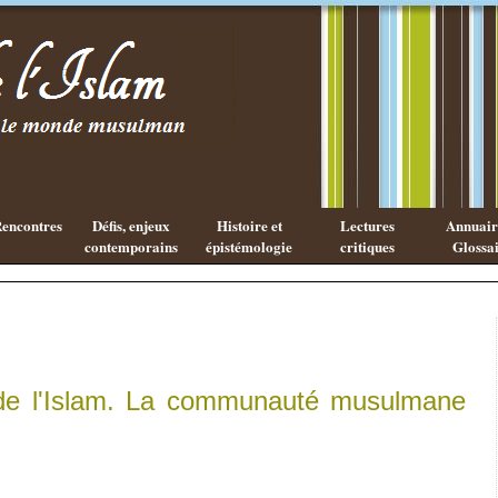
Les cahiers
Qu'est ce
de l'Islam
que la
philosophie
Arabe ?
encontres
Défis, enjeux
Histoire et
Lectures
Annuaire
contemporains
épistémologie
critiques
Glossai
 de l'Islam. La communauté musulmane