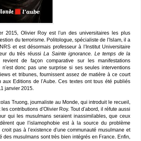
r 2015, Olivier Roy est l'un des universitaires les plus
estion du terrorisme. Politologue, spécialiste de l'Islam, il a
RS et est désormais professeur à l'Institut Universitaire
teur du très réussi
La Sainte ignorance. Le temps de la
 revient de façon comparative sur les manifestations
 n'est donc pas une surprise si ses seules interventions
rviews et tribunes, fournissent assez de matière à ce court
am aux Editions de l'Aube. Ces textes ont tous été publiés
11 janvier 2015.
as Truong, journaliste au Monde, qui introduit le recueil,
les contributions d'Olivier Roy. Tout d'abord, il réfute aussi
our qui les musulmans seraient inassimilables, que ceux
dèrent que l'islamophobie est à la source du problème
 ne croit pas à l'existence d'une communauté musulmane et
té des musulmans sont très bien intégrés en France. Enfin,