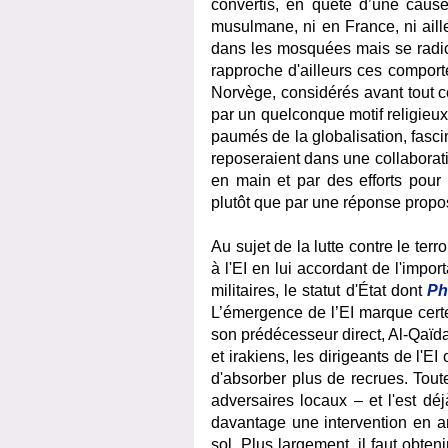
convertis, en quête d’une cau
musulmane, ni en France, ni aille
dans les mosquées mais se radica
rapproche d'ailleurs ces comport
Norvège, considérés avant tout 
par un quelconque motif religieux
paumés de la globalisation, fasci
reposeraient dans une collaborati
en main et par des efforts pour 
plutôt que par une réponse propos
Au sujet de la lutte contre le ter
à l'EI en lui accordant de l'impo
militaires, le statut d'État dont
Ph
L’émergence de l’EI marque certe
son prédécesseur direct, Al-Qaïda 
et irakiens, les dirigeants de l'EI 
d'absorber plus de recrues. Toute
adversaires locaux – et l'est dé
davantage une intervention en ar
sol. Plus largement, il faut obte