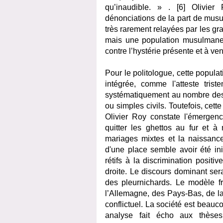
qu’inaudible. » . [6] Olivier
dénonciations de la part de musu
très rarement relayées par les g
mais une population musulmane.
contre l’hystérie présente et à veni
Pour le politologue, cette popula
intégrée, comme l'atteste tris
systématiquement au nombre des vi
ou simples civils. Toutefois, cett
Olivier Roy constate l'émerge
quitter les ghettos au fur et à
mariages mixtes et la naissanc
d'une place semble avoir été init
rétifs à la discrimination positi
droite. Le discours dominant sera
des pleurnichards. Le modèle fr
l’Allemagne, des Pays-Bas, de la
conflictuel. La société est beauc
analyse fait écho aux thèses