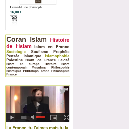
Existe-t-il une philosophi...
16,00 €
Coran
Islam
Histoire
de l'islam
Islam en France
Sociologie
Soufisme
Prophète
Pensée islamique
Islamophobie
Palestine
Islam de France
Laïcité
Islam en europe
Histoire
Islam
contemporain
Musulman
Philosophie
islamique
Printemps arabe
Philosophie
France
La France, tu l’aimes mais tu la