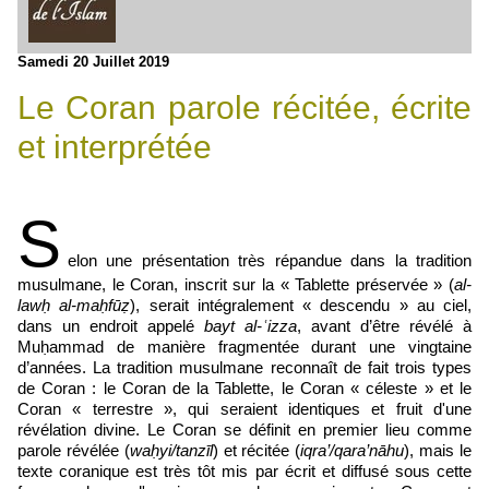
Samedi 20 Juillet 2019
Le Coran parole récitée, écrite
et interprétée
S
elon une présentation très répandue dans la tradition
musulmane, le Coran, inscrit sur la « Tablette préservée » (
al-
lawḥ al-maḥfūẓ
), serait intégralement « descendu » au ciel,
dans un endroit appelé
bayt al-ʿizza
, avant d’être révélé à
Muḥammad de manière fragmentée durant une vingtaine
d’années. La tradition musulmane reconnaît de fait trois types
de Coran : le Coran de la Tablette, le Coran « céleste » et le
Coran « terrestre », qui seraient identiques et fruit d'une
révélation divine. Le Coran se définit en premier lieu comme
parole révélée (
waḥyi/tanzīl
) et récitée (
iqra’/qara’nāhu
), mais le
texte coranique est très tôt mis par écrit et diffusé sous cette