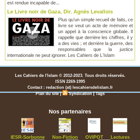
est rendue incapable de...
Le Livre noir de Gaza, Dir. Agnès Levallois
Plus qu’un simple recueil de faits, ce
livre se veut un acte de mémoire et
un appel à la conscience globale. Il
rappelle que derrière les chiffres, il y
a des vies ; et derrière la guerre, des
responsables que la justice
internationale ne peut ignorer. Les Cahiers de L'Islam
Les Cahiers de l'Islam © 2012-2023. Tous droits réservés.
ISSN 2269-1995
Contact : redaction (at) lescahiersdelislam.fr
|
|
Plan du site
Syndication
Tags
Nos partenaires
IESR-Sorbonne
Non-Fiction
OVIPOT
Lectures