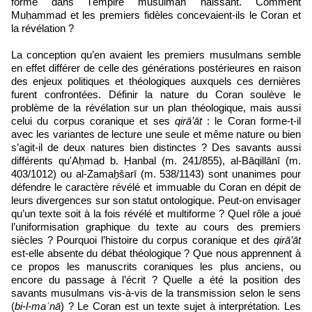
forme dans l'empire musulman naissant. Comment
Muḥammad et les premiers fidèles concevaient-ils le Coran et
la révélation ?
La conception qu’en avaient les premiers musulmans semble
en effet différer de celle des générations postérieures en raison
des enjeux politiques et théologiques auxquels ces dernières
furent confrontées. Définir la nature du Coran soulève le
problème de la révélation sur un plan théologique, mais aussi
celui du corpus coranique et ses
qirā’āt
: le Coran forme-t-il
avec les variantes de lecture une seule et même nature ou bien
s’agit-il de deux natures bien distinctes ? Des savants aussi
différents qu'Aḥmad b. Ḥanbal (m. 241/855), al-Bāqillānī (m.
403/1012) ou al-Zamaẖšarī (m. 538/1143) sont unanimes pour
défendre le caractère révélé et immuable du Coran en dépit de
leurs divergences sur son statut ontologique. Peut-on envisager
qu’un texte soit à la fois révélé et multiforme ? Quel rôle a joué
l’uniformisation graphique du texte au cours des premiers
siècles ? Pourquoi l’histoire du corpus coranique et des
qirā’āt
est-elle absente du débat théologique ? Que nous apprennent à
ce propos les manuscrits coraniques les plus anciens, ou
encore du passage à l’écrit ? Quelle a été la position des
savants musulmans vis-à-vis de la transmission selon le sens
(
bi-l-maʿnā
) ? Le Coran est un texte sujet à interprétation. Les