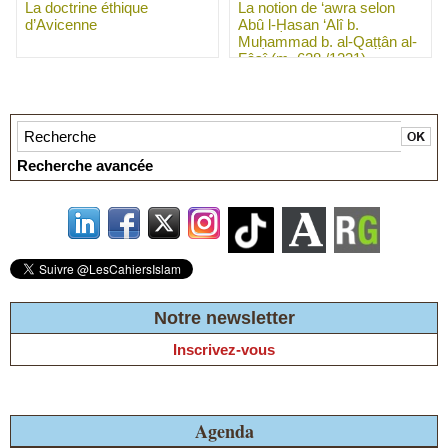
La doctrine éthique
La notion de ‘awra selon
d’Avicenne
Abû l-Ḥasan ‘Alî b.
Muḥammad b. al-Qaṭṭân al-
Fâsî (m. 628 /1231)
Recherche avancée
Notre newsletter
Inscrivez-vous
Agenda