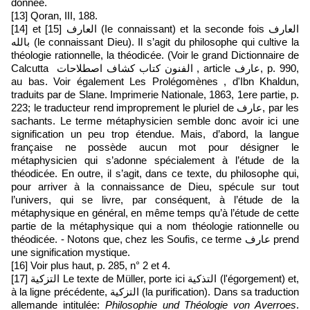
donnée.
[13] Qoran, III, 188.
[14]
et
[15]
العارف (Ie connaissant) et la seconde fois العارف
بالله (le connaissant Dieu). Il s’agit du philosophe qui cultive la
théologie rationnelle, la théodicée. (Voir le grand Dictionnaire de
Calcutta الفنون كتاب كشاف اصطلاحات , article عارف, p. 990,
au bas. Voir également Les Prolégomènes , d'Ibn Khaldun,
traduits par de Slane. Imprimerie Nationale, 1863, 1ere partie, p.
223; le traducteur rend improprement le pluriel de عارف, par les
sachants. Le terme métaphysicien semble donc avoir ici une
signification un peu trop étendue. Mais, d’abord, la langue
française ne possède aucun mot pour désigner le
métaphysicien qui s’adonne spécialement à l’étude de la
théodicée. En outre, il s’agit, dans ce texte, du philosophe qui,
pour arriver à la connaissance de Dieu, spécule sur tout
l’univers, qui se livre, par conséquent, à l’étude de la
métaphysique en général, en même temps qu’à l’étude de cette
partie de la métaphysique qui a nom théologie rationnelle ou
théodicée. - Notons que, chez les Soufis, ce terme عارف prend
une signification mystique.
[16]
Voir plus haut, p. 285, n° 2 et 4.
[17]
التزكية Le texte de Müller, porte ici التذكية (l'égorgement) et,
à la ligne précédente, التزكية (la purification). Dans sa traduction
allemande intitulée:
Philosophie und Théologie von Averroes
.