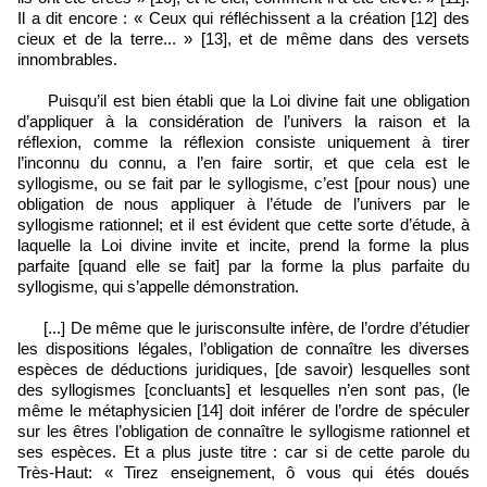
Il a dit encore : « Ceux qui réfléchissent a la création [12] des
cieux et de la terre... » [13], et de même dans des versets
innombrables.
Puisqu’il est bien établi que la Loi divine fait une obligation
d’appliquer à la considération de l’univers la raison et la
réflexion, comme la réflexion consiste uniquement à tirer
l’inconnu du connu, a l’en faire sortir, et que cela est le
syllogisme, ou se fait par le syllogisme, c’est [pour nous) une
obligation de nous appliquer à l’étude de l’univers par le
syllogisme rationnel; et il est évident que cette sorte d’étude, à
laquelle la Loi divine invite et incite, prend la forme la plus
parfaite [quand elle se fait] par la forme la plus parfaite du
syllogisme, qui s’appelle démonstration.
[...] De même que le jurisconsulte infère, de l’ordre d’étudier
les dispositions légales, l’obligation de connaître les diverses
espèces de déductions juridiques, [de savoir) lesquelles sont
des syllogismes [concluants] et lesquelles n’en sont pas, (le
même le métaphysicien [14] doit inférer de l’ordre de spéculer
sur les êtres l’obligation de connaître le syllogisme rationnel et
ses espèces. Et a plus juste titre : car si de cette parole du
Très-Haut: « Tirez enseignement, ô vous qui étés doués