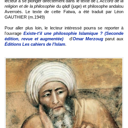
lecteur à se plonger directement dans le texte de
L'Accord de la
religion et de la philosophie
du
qāḍī
(juge) et philosophe andalou
Averroès. Le texte de cette Fatwa, a été traduit par Léon
GAUTHIER (m.1949)
Pour aller plus loin, le lecteur intéressé pourra se reporter à
l'ouvrage
Existe-t'il une philosophie Islamique ? (Seconde
édition, revue et augmentée)
d'
Omar Merzoug
parut aux
Éditions Les cahiers de l'Islam
.