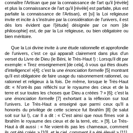
connaître l’Artisan que par la connaissance de l’art qu’il [révèle]
et plus la connaissance de l’art qu’il [révèle] est parfaite, plus est
parfaite la connaissance de l’Artisan), et [si] la Loi religieuse
invite et incite à s’instruire par la considération de l’univers, il est
dès lors évident que l'[étude] désignée par ce nom [de
philosophie] est, de par la Loi religieuse, ou bien obligatoire ou
bien méritoire.
Que la Loi divine invite à une étude rationnelle et approfondie
de l’univers, c’est ce qui apparaît clairement dans plus d’un
verset du Livre de Dieu (le Béni, le Très-Haut !) : Lorsqu’il dit par
exemple: « Tirez enseignement [de cela], ô vous qui êtes doués
d’intelligence! »[4]; c’est la une
énonciation formelle
[5] montrant
qu’il est obligatoire de faire usage du raisonnement rationnel, ou
rationnel et religieux à la fois. De même, lorsque le Très-Haut
dit: « N’ont-ils pas réfléchi sur le royaume des cieux et de la
terre et sur toutes les choses que Dieu a créées ? » [6]; c’est la
une
énonciation formelle
[7] exhortant a la réflexion sur tout
l’univers. Le Très-Haut a enseigné que parmi ceux qu’Il a
honorés du privilège de cette science fut Ibrahîm [8] (le salut
soit sur lui !), car Il a dit : « C’est ainsi que nous fîmes voir à
Ibrahîm le royaume des cieux et de la terré, etc. » [9]. Le Très-
Haut à dit aussi : « Ne voient-ils pas les chameaux, comment
ils ont été créés » [10], et le ciel, comment il a été élevé! » [11].