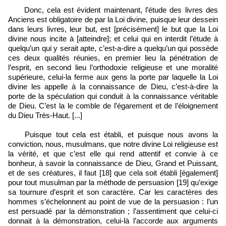
Donc, cela est évident maintenant, l’étude des livres des
Anciens est obligatoire de par la Loi divine, puisque leur dessein
dans leurs livres, leur but, est [précisément] le but que la Loi
divine nous incite à [atteindre]; et celui qui en interdit l’étude à
quelqu’un qui y serait apte, c’est-a-dire a quelqu’un qui possède
ces deux qualités réunies, en premier lieu la pénétration de
l’esprit, en second lieu l’orthodoxie religieuse et une moralité
supérieure, celui-la ferme aux gens la porte par laquelle la Loi
divine les appelle à la connaissance de Dieu, c’est-à-dire la
porte de la spéculation qui conduit à la connaissance véritable
de Dieu. C’est la le comble de l’égarement et de l’éloignement
du Dieu Très-Haut. [...]
Puisque tout cela est établi, et puisque nous avons la
conviction, nous, musulmans, que notre divine Loi religieuse est
la vérité, et que c’est elle qui rend attentif et convie à ce
bonheur, à savoir la connaissance de Dieu, Grand et Puissant,
et de ses créatures, il faut [18] que cela soit établi [également]
pour tout musulman par la méthode de persuasion [19] qu’exige
sa tournure d’esprit et son caractère. Car les caractères des
hommes s’échelonnent au point de vue de la persuasion : l’un
est persuadé par la démonstration ; l’assentiment que celui-ci
donnait à la démonstration, celui-là l’accorde aux arguments