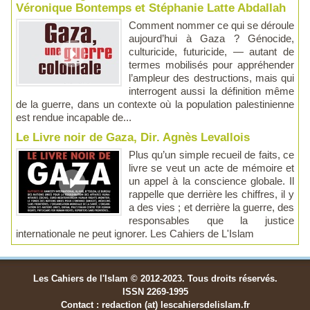
Véronique Bontemps et Stéphanie Latte Abdallah
Comment nommer ce qui se déroule
aujourd’hui à Gaza ? Génocide,
culturicide, futuricide, — autant de
termes mobilisés pour appréhender
l’ampleur des destructions, mais qui
interrogent aussi la définition même
de la guerre, dans un contexte où la population palestinienne
est rendue incapable de...
Le Livre noir de Gaza, Dir. Agnès Levallois
Plus qu’un simple recueil de faits, ce
livre se veut un acte de mémoire et
un appel à la conscience globale. Il
rappelle que derrière les chiffres, il y
a des vies ; et derrière la guerre, des
responsables que la justice
internationale ne peut ignorer. Les Cahiers de L'Islam
Les Cahiers de l'Islam © 2012-2023. Tous droits réservés.
ISSN 2269-1995
Contact : redaction (at) lescahiersdelislam.fr