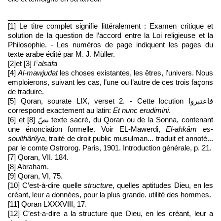
___________________
[1] Le titre complet signifie littéralement : Examen critique et
solution de la question de l’accord entre la Loi religieuse et la
Philosophie. - Les numéros de page indiquent les pages du
texte arabe édité par M. J. Müller.
[2]et [3]
Falsafa
[4]
Al-mawjudat
les choses existantes, les êtres, l'univers. Nous
emploierons, suivant les cas, l’une ou l’autre de ces trois façons
de traduire.
[5] Qoran, sourate LIX, verset 2. - Cette locution
فاعتبروا
correspond exactement au latin:
Et nunc erudimini
.
[6] et [8]
نصّ
texte sacré, du Qoran ou de la Sonna, contenant
une énonciation formelle. Voir EL-Mawerdi,
El-ahkâm es-
soulthânîya
, traité de droit public musulman... traduit et annoté...
par le comte Ostrorog. Paris, 1901. Introduction générale, p. 21.
[7] Qoran, VII. 184.
[8] Abraham.
[9] Qoran, VI, 75.
[10] C’est-à-dire quelle
structure
, quelles aptitudes Dieu, en les
créant, leur a données, pour la plus grande. utilité des hommes.
[11] Qoran LXXXVIII, 17.
[12] C’est-a-dire a la structure que Dieu, en les créant, leur a