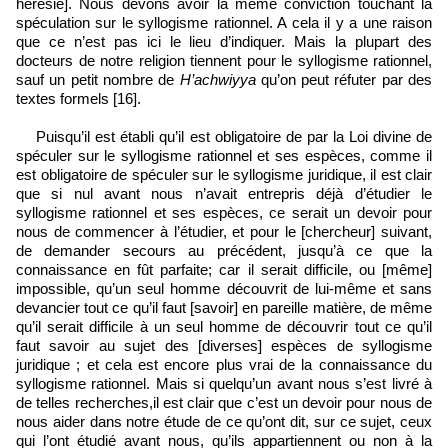
hérésie]. Nous devons avoir la même conviction touchant la
spéculation sur le syllogisme rationnel. A cela il y a une raison
que ce n’est pas ici le lieu d’indiquer. Mais la plupart des
docteurs de notre religion tiennent pour le syllogisme rationnel,
sauf un petit nombre de
H’achwiyya
qu’on peut réfuter par des
textes formels [16].
Puisqu’il est établi qu’il est obligatoire de par la Loi divine de
spéculer sur le syllogisme rationnel et ses espèces, comme il
est obligatoire de spéculer sur le syllogisme juridique, il est clair
que si nul avant nous n’avait entrepris déjà d’étudier le
syllogisme rationnel et ses espèces, ce serait un devoir pour
nous de commencer à l’étudier, et pour le [chercheur] suivant,
de demander secours au précédent, jusqu’à ce que la
connaissance en fût parfaite; car il serait difficile, ou [même]
impossible, qu’un seul homme découvrit de lui-même et sans
devancier tout ce qu’il faut [savoir] en pareille matière, de même
qu’il serait difficile à un seul homme de découvrir tout ce qu’il
faut savoir au sujet des [diverses] espèces de syllogisme
juridique ; et cela est encore plus vrai de la connaissance du
syllogisme rationnel. Mais si quelqu’un avant nous s’est livré à
de telles recherches,il est clair que c’est un devoir pour nous de
nous aider dans notre étude de ce qu’ont dit, sur ce sujet, ceux
qui l’ont étudié avant nous, qu’ils appartiennent ou non à la