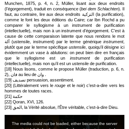
Munchen, 1875, p. 4, n. 2, Müller, lisant aux deux endroits
(l'égorgement), traduit en conséquence (
bei dem Schlachten
). Il
faut, au contraire, lire aux deux endroits التزكية (la purification),
comme le font les deux éditions du Caire; car Ibn Rochd a pu
comparer le syllogisme à un instrument de purification
(intellectuelle), mais non à un instrument d'égorgement. C’est à
cause de cette comparaison latente que nous rendons le mot
آلة (ustensile, instrument) par le terme générique
instrument
,
plutôt que par le terme spécifique
ustensile
, quoiqu’il désigne ici
évidemment un vase à ablutions: on peut bien dire en français
que le syllogisme est un
instrument
de purification
(intellectuelle), mais non qu’il est un ustensile de purification.
[18]
Nous lisons, comme le propose Müller (traduction, p. 6, n.
2), فان au lieu de وان .
[19]
تصديف persuasion, assentiment.
[20]
(Littéralement vers le
rouge
et le noir) c’est-a-dire vers les
hommes de toutes races.
[21]
حكمة
[22]
Qoran, XVI, 126.
[23]
الحق, la Vérité absolue, l’Être véritable, c’est-à-dire Dieu.