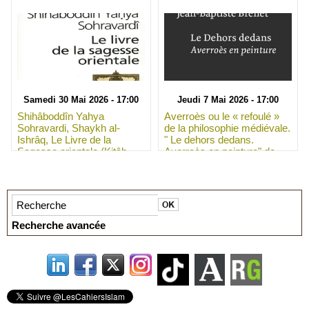
Samedi 30 Mai 2026 - 17:00
Jeudi 7 Mai 2026 - 17:00
Shihâboddîn Yahya
Averroès ou le « refoulé »
Sohravardi, Shaykh al-
de la philosophie médiévale.
Ishrâq, Le Livre de la
" Le dehors dedans.
Sagesse orientale (Kitâb
Averroès en peinture" de
Ḥikmat al-Ishrâq), avec les
Jean-Baptiste Brenet
commentaires de
Qoṭboddîn Shîrâzî et Mollâ
Ṣadrâ Shîrâzî.
Recherche avancée