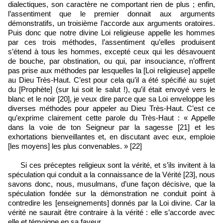
dialectiques, son caractère ne comportant rien de plus ; enfin,
l’assentiment que le premier donnait aux arguments
démonstratifs, un troisième l’accorde aux arguments oratoires.
Puis donc que notre divine Loi religieuse appelle les hommes
par ces trois méthodes, l’assentiment qu’elles produisent
s’étend à tous les hommes, excepté ceux qui les désavouent
de bouche, par obstination, ou qui, par insouciance, n’offrent
pas prise aux méthodes par lesquelles la [Loi religieuse] appelle
au Dieu Très-Haut. C’est pour cela qu’il a été spécifié au sujet
du [Prophète] (sur lui soit le salut !), qu’il était envoyé vers le
blanc et le noir [20], je veux dire parce que sa Loi enveloppe les
diverses méthodes pour appeler au Dieu Très-Haut. C’est ce
qu’exprime clairement cette parole du Très-Haut : « Appelle
dans la voie de ton Seigneur par la sagesse [21] et les
exhortations bienveillantes et, en discutant avec eux, emploie
[les moyens] les plus convenables. » [22]
Si ces préceptes religieux sont la vérité, et s’ils invitent à la
spéculation qui conduit a la connaissance de la Vérité [23], nous
savons donc, nous, musulmans, d’une façon décisive, que la
spéculation fondée sur la démonstration ne conduit point à
contredire les [enseignements] donnés par la Loi divine. Car la
vérité ne saurait être contraire à la vérité : elle s’accorde avec
elle et témoigne en sa faveur.