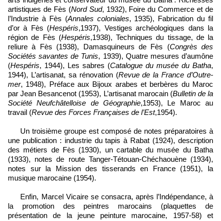
artistiques de Fès (
Nord Sud
, 1932), Foire du Commerce et de
l’Industrie à Fès (
Annales coloniales
, 1935), Fabrication du fil
d’or à Fès (
Hespéris
,1937), Vestiges archéologiques dans la
région de Fès (
Hespéris
,1938), Techniques du tissage, de la
reliure à Fès (1938), Damasquineurs de Fès (
Congrès des
Sociétés savantes de Tunis
, 1939), Quatre mesures d’aumône
(
Hespéris
, 1944), Les sabres (
Catalogue du musée du Batha
,
1944), L’artisanat, sa rénovation (
Revue de la France d’Outre-
mer
, 1948), Préface aux Bijoux arabes et berbères du Maroc
par Jean Besancenot (1953), L’artisanat marocain (
Bulletin de la
Société Neufchâtelloise de Géographie
,1953), Le Maroc au
travail (
Revue des Forces Françaises de l’Est
,1954).
Un troisième groupe est composé de notes préparatoires à
une publication : industrie du tapis à Rabat (1924), description
des métiers de Fès (1930), un cartable du musée du Batha
(1933), notes de route Tanger-Tétouan-Chéchaouène (1934),
notes sur la Mission des tisserands en France (1951), la
musique marocaine (1954).
Enfin, Marcel Vicaire se consacra, après l’Indépendance, à
la promotion des peintres marocains (plaquettes de
présentation de la jeune peinture marocaine, 1957-58) et