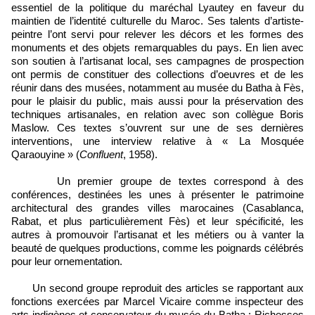
essentiel de la politique du maréchal Lyautey en faveur du
maintien de l’identité culturelle du Maroc. Ses talents d’artiste-
peintre l’ont servi pour relever les décors et les formes des
monuments et des objets remarquables du pays. En lien avec
son soutien à l’artisanat local, ses campagnes de prospection
ont permis de constituer des collections d’oeuvres et de les
réunir dans des musées, notamment au musée du Batha à Fès,
pour le plaisir du public, mais aussi pour la préservation des
techniques artisanales, en relation avec son collègue Boris
Maslow. Ces textes s’ouvrent sur une de ses dernières
interventions, une interview relative à « La Mosquée
Qaraouyine » (
Confluent
, 1958).
Un premier groupe de textes correspond à des
conférences, destinées les unes à présenter le patrimoine
architectural des grandes villes marocaines (Casablanca,
Rabat, et plus particulièrement Fès) et leur spécificité, les
autres à promouvoir l’artisanat et les métiers ou à vanter la
beauté de quelques productions, comme les poignards célébrés
pour leur ornementation.
Un second groupe reproduit des articles se rapportant aux
fonctions exercées par Marcel Vicaire comme inspecteur des
arts indigènes et conservateur du musée du Batha : Richesses