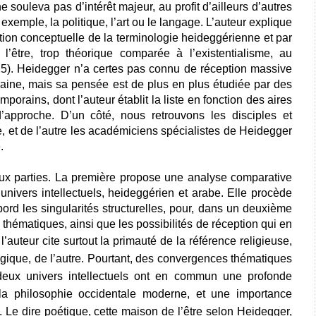
 souleva pas d’intérêt majeur, au profit d’ailleurs d’autres
xemple, la politique, l’art ou le langage. L’auteur explique
action conceptuelle de la terminologie heideggérienne et par
 l’être, trop théorique comparée à l’existentialisme, au
25). Heidegger n’a certes pas connu de réception massive
ine, mais sa pensée est de plus en plus étudiée par des
mporains, dont l’auteur établit la liste en fonction des aires
approche. D’un côté, nous retrouvons les disciples et
, et de l’autre les académiciens spécialistes de Heidegger
.
x parties. La première propose une analyse comparative
univers intellectuels, heideggérien et arabe. Elle procède
rd les singularités structurelles, pour, dans un deuxième
hématiques, ainsi que les possibilités de réception qui en
,
l’auteur cite surtout la primauté de la référence religieuse,
ogique, de l’autre. Pourtant, des convergences thématiques
deux univers intellectuels ont en commun une profonde
 la philosophie occidentale moderne, et une importance
 Le dire poétique, cette maison de l’être selon Heidegger,