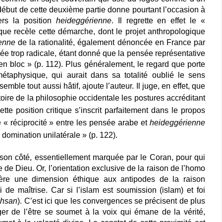
 début de cette deuxième partie donne pourtant l’occasion à
vers la position
heideggérienne
. Il regrette en effet le «
que recèle cette démarche, dont le projet anthropologique
enne
de la rationalité, également dénoncée en France par
gée trop radicale, étant donné que la pensée représentative
en bloc » (p. 112). Plus généralement, le regard que porte
métaphysique, qui aurait dans sa totalité oublié le sens
semble tout aussi hâtif, ajoute l’auteur. Il juge, en effet, que
toire de la philosophie occidentale les postures accréditant
ette position critique s’inscrit parfaitement dans le propos
e « réciprocité » entre les pensée arabe et
heideggérienne
 domination unilatérale » (p. 122).
on côté, essentiellement marquée par le Coran, pour qui
e de Dieu. Or, l’orientation exclusive de la raison de l’homo
nfère une dimension éthique aux antipodes de la raison
de maîtrise. Car si l’islam est soumission (islam) et foi
ihsan
). C’est ici que les convergences se précisent de plus
er de l’être se soumet à la voix qui émane de la vérité,