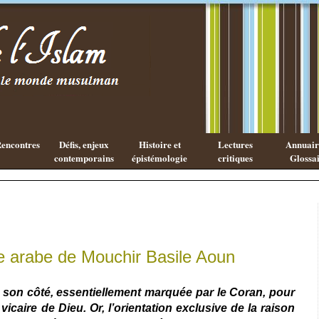
Les cahiers
Qu'est ce
de l'Islam
que la
philosophie
Arabe ?
encontres
Défis, enjeux
Histoire et
Lectures
Annuaire
contemporains
épistémologie
critiques
Glossai
e arabe de Mouchir Basile Aoun
e son côté, essentiellement marquée par le Coran, pour
vicaire de Dieu. Or, l’orientation exclusive de la raison