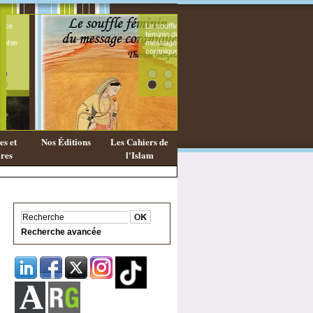
Le souffle
Existe-t
féminin du
une
message
philoso
coranique
Islamiq
s et
Nos Éditions
Les Cahiers de
res
l'Islam
Recherche avancée