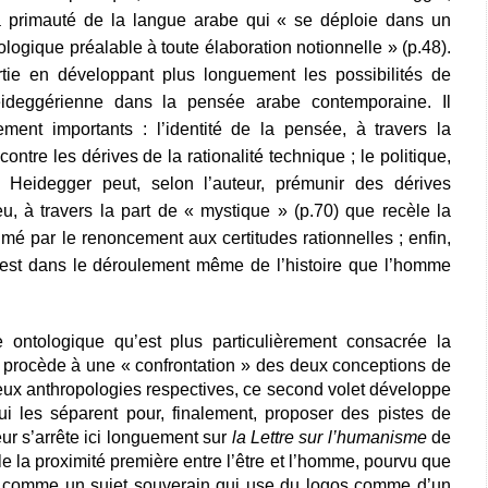
a primauté de la langue arabe qui « se déploie dans un
gique préalable à toute élaboration notionnelle » (p.48).
rtie en développant plus longuement les possibilités de
eideggérienne dans la pensée arabe contemporaine. Il
ement importants : l’identité de la pensée, à travers la
contre les dérives de la rationalité technique ; le politique,
 Heidegger peut, selon l’auteur, prémunir des dérives
u, à travers la part de « mystique » (p.70) que recèle la
é par le renoncement aux certitudes rationnelles ; enfin,
c’est dans le déroulement même de l’histoire que l’homme
ntologique qu’est plus particulièrement consacrée la
 procède à une « confrontation » des deux conceptions de
deux anthropologies respectives, ce second volet développe
ui les séparent pour, finalement, proposer des pistes de
ur s’arrête ici longuement sur
la Lettre sur l’humanisme
de
le la proximité première entre l’être et l’homme, pourvu que
ré comme un sujet souverain qui use du logos comme d’un