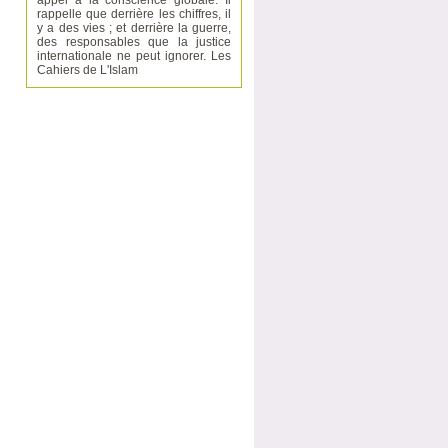
appel à la conscience globale. Il
rappelle que derrière les chiffres, il
y a des vies ; et derrière la guerre,
des responsables que la justice
internationale ne peut ignorer. Les
Cahiers de L'Islam