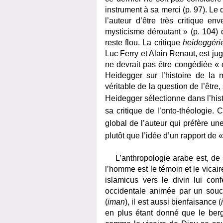
instrument à sa merci (p. 97). Le
l’auteur d’être très critique en
mysticisme déroutant » (p. 104) 
reste flou. La critique
heideggéri
Luc Ferry et Alain Renaut, est ju
ne devrait pas être congédiée « 
Heidegger sur l’histoire de la 
véritable de la question de l’être, 
Heidegger
sélectionne dans l’his
sa critique de l’onto-théologie. C
global de l’auteur qui préfère un
plutôt que l’idée d’un rapport de «
L’anthropologie arabe est, de s
l’homme est le témoin et le vicair
islamicus vers le divin lui co
occidentale animée par un souci 
(
iman
), il est aussi bienfaisance (
en plus étant donné que le berg