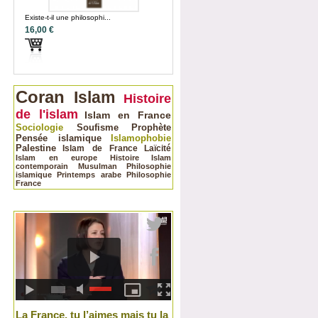
Existe-t-il une philosophi...
16,00 €
Coran
Islam
Histoire
de l'islam
Islam en France
Sociologie
Soufisme
Prophète
Pensée islamique
Islamophobie
Palestine
Islam de France
Laïcité
Islam en europe
Histoire
Islam
contemporain
Musulman
Philosophie
islamique
Printemps arabe
Philosophie
France
La France, tu l’aimes mais tu la