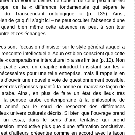
et à la volonté divine. Le constat de cette proximité est
appel de la « différence fondamentale qui sépare le
m du Transcendant ontologique » (p. 135). Ainsi,
bien de ça qu’il s’agit ici – ne peut occulter l’absence d’une
, quand bien même cette absence ne peut à son tour
ntre et ces échanges.
 sont l’occasion d’insister sur le style général auquel a
 rencontre intellectuelle. Aoun est bien conscient que cette
le « comparatisme interculturel » a ses limites (p. 12). Non
 partie avec un chapitre introductif insistant sur les «
cessaires pour une telle entreprise, mais il rappelle en
lus d’ouvrir une nouvelle voie de questionnement possible.
poser des réponses quant à la bonne ou mauvaise façon de
arabe. Ainsi, en plus de faire un état des lieux très
e la pensée arabe contemporaine à la philosophie de
t animé par le souci de respecter des différences
eux univers culturels décrits. Si bien que l’ouvrage prend
un essai, dans le sens d’une tentative qui prend
estion introductive plus que d’une affirmation conclusive.
n est d’ailleurs présentée comme en accord avec la façon