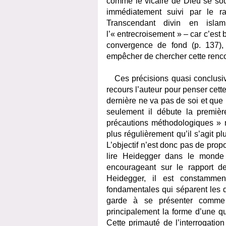
comme le vicaire de Dieu se soum
immédiatement suivi par le r
Transcendant divin en isla
l’« entrecroisement » – car c’est 
convergence de fond (p. 137)
empêcher de chercher cette renco
Ces précisions quasi conclusives
recours l’auteur pour penser cette
dernière ne va pas de soi et que 
seulement il débute la première
précautions méthodologiques » né
plus régulièrement qu’il s’agit p
L’objectif n’est donc pas de pro
lire Heidegger dans le monde 
encourageant sur le rapport d
Heidegger, il est constammen
fondamentales qui séparent les d
garde à se présenter comme 
principalement la forme d’une qu
Cette primauté de l’interrogatio