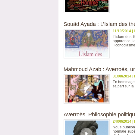
Souâd Ayada : L’Islam des thé
11/10/2014
|
L’islam des 
apparence, la
l’iconoclasme
Mahmoud Azab : Averroès, un 
31/08/2014
|
En hommage au
sa part sur l
Averroès. Philosophie politique
24/08/2014
|
Nous publions
normale supér