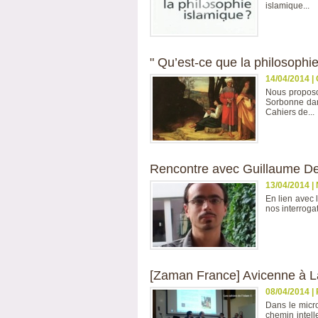
islamique...
" Qu’est-ce que la philosoph
14/04/2014
|
Nous proposo
Sorbonne dan
Cahiers de...
Rencontre avec Guillaume De 
13/04/2014
|
En lien avec 
nos interroga
[Zaman France] Avicenne à La
08/04/2014
|
Dans le micr
chemin intell