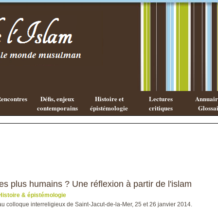
Existe-t-il
Les cahiers
une
de l'Islam
philosophie
Islamique ?
encontres
Défis, enjeux
Histoire et
Lectures
Annuaire
contemporains
épistémologie
critiques
Glossai
es plus humains ? Une réflexion à partir de l'islam
Histoire & épistémologie
au colloque interreligieux de Saint-Jacut-de-la-Mer, 25 et 26 janvier 2014.