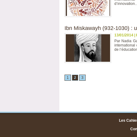
d’innovation..
Ibn Miskawayh (932-1030) : un
13/01/2014
|
Par Nadia Gam
international
de l’éducation
1
2
3
Les Cahier
Cont