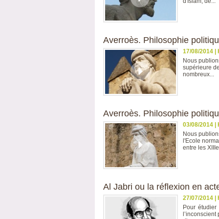
d'Islam, de...
Averroès. Philosophie politique
17/08/2014
|
Nous publions
supérieure de 
nombreux...
Averroès. Philosophie politiqu
03/08/2014
|
Nous publions
l'Ecole norma
entre les XIIIe.
Al Jabri ou la réflexion en act
27/07/2014
|
Pour étudier
l’inconscient 