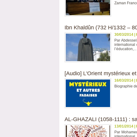
Zaman France 
Ibn Khaldûn (732 H/1332 – 808
30/03/2014
|
Par Abdessela
international
l’éducation,...
[Audio] L'Orient mystérieux et
16/03/2014
|
Biographie de
AL-GHAZALI (1058-1111) : sa v
13/01/2014
|
Par Mohamed N
internationa