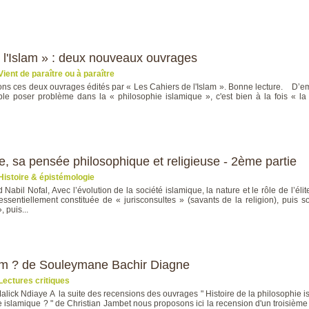
 l'Islam » : deux nouveaux ouvrages
Vient de paraître ou à paraître
ns ces deux ouvrages édités par « Les Cahiers de l'Islam ». Bonne lecture. D’em
le poser problème dans la « philosophie islamique », c'est bien à la fois « la 
ie, sa pensée philosophique et religieuse - 2ème partie
Histoire & épistémologie
abil Nofal, Avec l’évolution de la société islamique, la nature et le rôle de l’é
t essentiellement constituée de « jurisconsultes » (savants de la religion), puis 
 puis...
am ? de Souleymane Bachir Diagne
Lectures critiques
Malick Ndiaye A la suite des recensions des ouvrages " Histoire de la philosophie i
e islamique ? " de Christian Jambet nous proposons ici la recension d'un troisièm