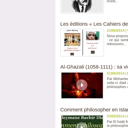
d'une...
Les éditions « Les Cahiers de
21/06/2014
|
Nous proposo
: ce qui semb
retrouvons...
Al-Ghazali (1058-1111) : sa v
01/06/2014
|
Par Mohamed N
celle-ci étai
philosophes »,
Comment philosopher en Isl
03/05/2014
|
Par El hadji 
la philosophi