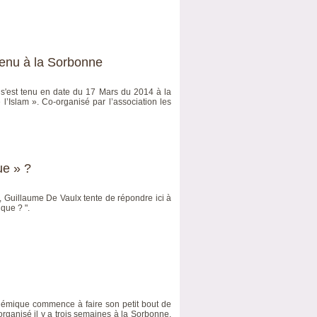
tenu à la Sorbonne
 s'est tenu en date du 17 Mars du 2014 à la
’Islam ». Co-organisé par l’association les
ue » ?
é, Guillaume De Vaulx tente de répondre ici à
ique ? ".
démique commence à faire son petit bout de
 organisé il y a trois semaines à la Sorbonne,