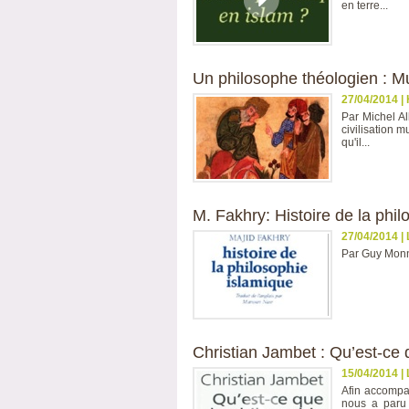
en terre...
Un philosophe théologien : 
27/04/2014
|
Par Michel Al
civilisation m
qu'il...
M. Fakhry: Histoire de la phil
27/04/2014
|
Par Guy Monno
Christian Jambet : Qu’est-ce 
15/04/2014
|
Afin accompa
nous a paru 