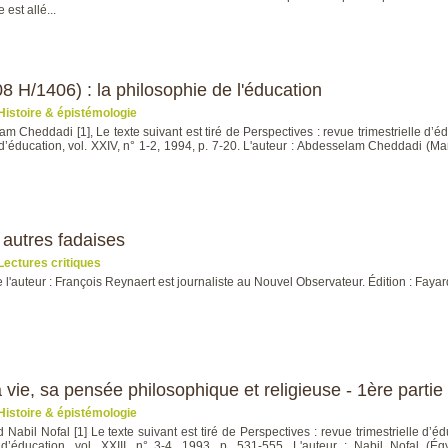
est allé...
 H/1406) : la philosophie de l'éducation
Histoire & épistémologie
m Cheddadi [1], Le texte suivant est tiré de Perspectives : revue trimestrielle 
 d’éducation, vol. XXIV, n° 1-2, 1994, p. 7-20. L'auteur : Abdesselam Cheddadi (Ma
 autres fadaises
Lectures critiques
 l'auteur : François Reynaert est journaliste au Nouvel Observateur. Édition : Fay
ie, sa pensée philosophique et religieuse - 1ère partie
Histoire & épistémologie
abil Nofal [1] Le texte suivant est tiré de Perspectives : revue trimestrielle 
l d’éducation, vol. XXIII, n° 3-4, 1993, p. 531-555. L'auteur : Nabil Nofal (É