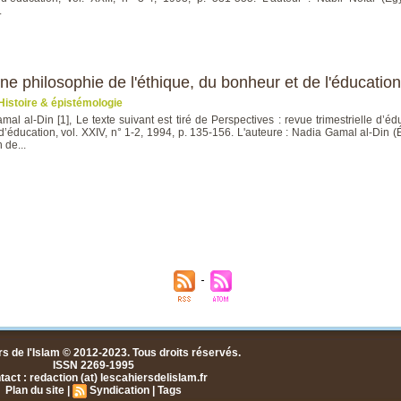
.
e philosophie de l'éthique, du bonheur et de l'éducation
Histoire & épistémologie
al al-Din [1], Le texte suivant est tiré de Perspectives : revue trimestrielle 
 d’éducation, vol. XXIV, n° 1-2, 1994, p. 135-156. L'auteure : Nadia Gamal al-Din (
 de...
s de l'Islam © 2012-2023. Tous droits réservés.
ISSN 2269-1995
act : redaction (at) lescahiersdelislam.fr
Plan du site
|
Syndication
|
Tags