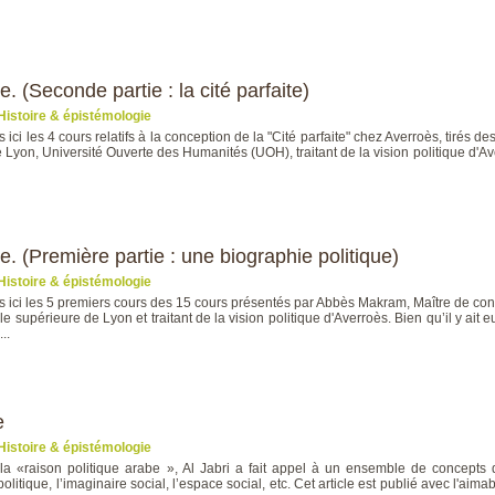
. (Seconde partie : la cité parfaite)
Histoire & épistémologie
 ici les 4 cours relatifs à la conception de la "Cité parfaite" chez Averroès, tirés
Lyon, Université Ouverte des Humanités (UOH), traitant de la vision politique d'Averr
e. (Première partie : une biographie politique)
Histoire & épistémologie
 ici les 5 premiers cours des 15 cours présentés par Abbès Makram, Maître de con
le supérieure de Lyon et traitant de la vision politique d'Averroès. Bien qu’il y ait
..
e
Histoire & épistémologie
 la «raison politique arabe », Al Jabri a fait appel à un ensemble de concepts 
politique, l’imaginaire social, l’espace social, etc. Cet article est publié avec l'aimable