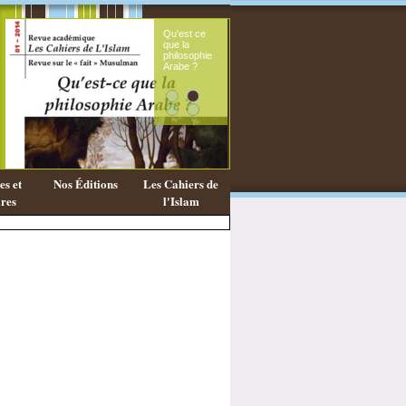
Qu'est ce
Le s
que la
fémi
philosophie
mes
Arabe ?
cora
s et
Nos Éditions
Les Cahiers de
res
l'Islam