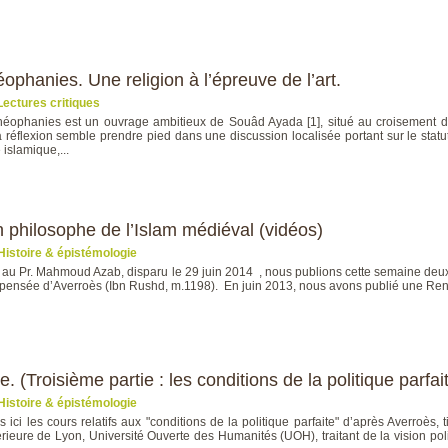
ophanies. Une religion à l’épreuve de l’art.
Lectures critiques
théophanies est un ouvrage ambitieux de Souâd Ayada [1], situé au croisement de
 réflexion semble prendre pied dans une discussion localisée portant sur le statu
 islamique,...
philosophe de l’Islam médiéval (vidéos)
Histoire & épistémologie
 Pr. Mahmoud Azab, disparu le 29 juin 2014 , nous publions cette semaine deux d
a pensée d’Averroès (Ibn Rushd, m.1198). En juin 2013, nous avons publié une Re
. (Troisième partie : les conditions de la politique parfai
Histoire & épistémologie
 ici les cours relatifs aux "conditions de la politique parfaite" d’après Averroès
ieure de Lyon, Université Ouverte des Humanités (UOH), traitant de la vision politi