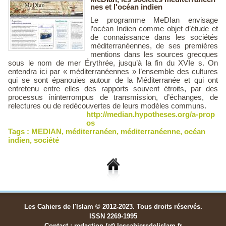
nes et l'océan indien
Le programme MeDIan envisage
l’océan Indien comme objet d’étude et
de connaissance dans les sociétés
méditerranéennes, de ses premières
mentions dans les sources grecques
sous le nom de mer Érythrée, jusqu’à la fin du XVIe s. On
entendra ici par « méditerranéennes » l’ensemble des cultures
qui se sont épanouies autour de la Méditerranée et qui ont
entretenu entre elles des rapports souvent étroits, par des
processus ininterrompus de transmission, d’échanges, de
relectures ou de redécouvertes de leurs modèles communs.
http://median.hypotheses.org/a-prop
os
Tags :
MEDIAN
,
méditerranéen
,
méditerranéenne
,
océan
indien
,
société
Les Cahiers de l'Islam © 2012-2023. Tous droits réservés.
ISSN 2269-1995
Contact : redaction (at) lescahiersdelislam.fr