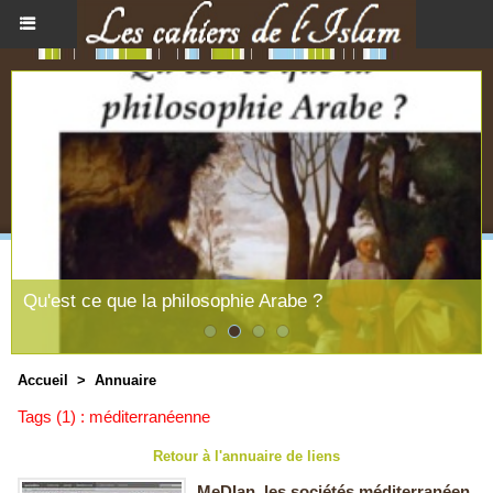
Qu'est ce que la philosophie Arabe ?
Accueil
>
Annuaire
Tags (1) : méditerranéenne
Retour à l'annuaire de liens
MeDIan, les sociétés méditerranéen