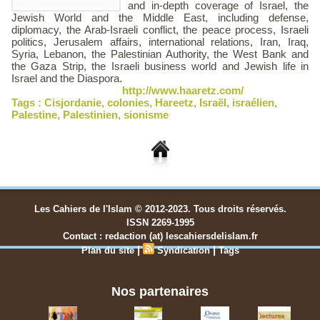
and in-depth coverage of Israel, the
Jewish World and the Middle East, including defense,
diplomacy, the Arab-Israeli conflict, the peace process, Israeli
politics, Jerusalem affairs, international relations, Iran, Iraq,
Syria, Lebanon, the Palestinian Authority, the West Bank and
the Gaza Strip, the Israeli business world and Jewish life in
Israel and the Diaspora.
http://www.haaretz.com/
Tags :
Cisjordanie
,
colonies
,
Hareetz
,
Israël
,
israélien
,
Palestine
,
Palestinien
,
sionisme
Les Cahiers de l'Islam © 2012-2023. Tous droits réservés.
ISSN 2269-1995
Contact : redaction (at) lescahiersdelislam.fr
|
|
Plan du site
Syndication
Tags
Nos partenaires