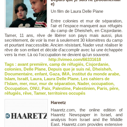
e)
Un film de Laura Delle Piane
Entre colonies et mur de séparation,
l'air et l'espace manquent aux réfugiés
du camp de Dheisheh, en Cisjordanie.
Tamer, 11 ans, rêve de libérer son pays mais aussi, plus
secrètement, de voir la mer à seulement 30 kilomètres du camp
et pourtant inaccessible. Ancien résistant, Nader veut réaliser le
rêve de son enfant et décide d'accomplir avec lui une échappée
vers la mer. Là où l'occupation ne devient qu'un souvenir.
http://vimeo.com/66331618
Tags :
avant première
,
camp de réfugiés
,
Cisjordanie
,
colonies
,
Delle Plane
,
Depuis que je suis né
,
Dheisheh
,
Documentaire
,
enfant
,
Gaza
,
IMA
,
institut du monde arabe
,
Islam
,
Israël
,
Laura
,
Laura Delle Plane
,
Les cahiers de
l'Islam
,
mer
,
mur
,
mur de séparation
,
Nader
,
occupation
,
Occupation
,
ONU
,
Paix
,
Palestine
,
Palestinien
,
Paris
,
père
,
réfugiés
,
rêve
,
Tamer
,
territoires occupés
Hareetz
Haaretz.com, the online edition of
Haaretz Newspaper in Israel, and
analysis from Israel and the Middle
East. Haaretz.com provides extensive