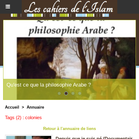
Qu'est ce que la philosophie Arabe ?
Accueil
>
Annuaire
Tags (2) : colonies
Retour à l'annuaire de liens
Depuis que je suis né (Documentair