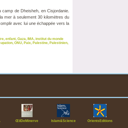
du camp de Dheisheh, en Cisjordanie.
 la mer à seulement 30 kilomètres du
ccomplir avec lui une échappée vers la
re
,
enfant
,
Gaza
,
IMA
,
institut du monde
upation
,
ONU
,
Paix
,
Palestine
,
Palestinien
,
A
ŒilDeMinerve
Islam&Science
OrientsEditions