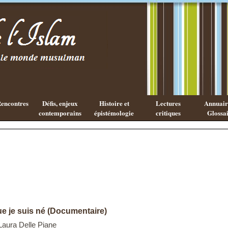
Existe-t-il
Les cahiers
une
de l'Islam
philosophie
Islamique ?
encontres
Défis, enjeux
Histoire et
Lectures
Annuaire
contemporains
épistémologie
critiques
Glossai
e je suis né (Documentaire)
Laura Delle Piane