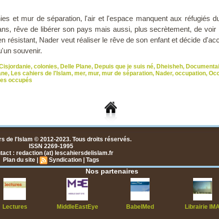
nies et mur de séparation, l'air et l'espace manquent aux réfugiés 
ans, rêve de libérer son pays mais aussi, plus secrètement, de voir
n résistant, Nader veut réaliser le rêve de son enfant et décide d'a
u'un souvenir.
Cisjordanie
,
colonies
,
Delle Plane
,
Depuis que je suis né
,
Dheisheh
,
Documentai
ane
,
Les cahiers de l'Islam
,
mer
,
mur
,
mur de séparation
,
Nader
,
occupation
,
Occ
ires occupés
s de l'Islam © 2012-2023. Tous droits réservés.
ISSN 2269-1995
act : redaction (at) lescahiersdelislam.fr
Plan du site
|
Syndication
|
Tags
Nos partenaires
Lectures
MiddleEastEye
BabelMed
Librairie IM