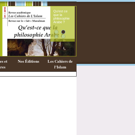
Qu'est ce
Le sou
que la
fémini
philosophie
mess
Arabe ?
coran
s et
Nos Éditions
Les Cahiers de
res
l'Islam