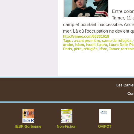
Entre colo
Tamer, 11 
camp et pourtant inaccessible. Ancie
mer. Là où l'occupation ne devient q
http://vimeo.com/66331618
Tags :
avant première
,
camp de réfugiés
,
arabe
,
Islam
,
Israël
,
Laura
,
Laura Delle Pl
Paris
,
père
,
réfugiés
,
rêve
,
Tamer
,
territo
Les Cahier
Cont
IESR-Sorbonne
Non-Fiction
OVIPOT