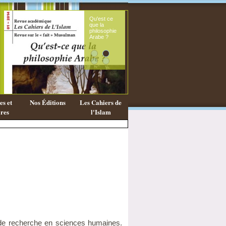
Qu'est ce
Le sou
que la
fémini
philosophie
mess
Arabe ?
coran
s et
Nos Éditions
Les Cahiers de
res
l'Islam
de recherche en sciences humaines.