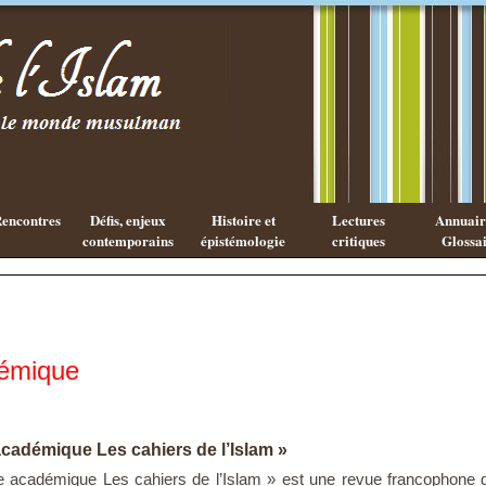
Existe-t-il
Les cahiers
une
de l'Islam
philosophie
Islamique ?
encontres
Défis, enjeux
Histoire et
Lectures
Annuaire
contemporains
épistémologie
critiques
Glossai
démique
cadémique Les cahiers de l’Islam »
 académique Les cahiers de l’Islam » est une revue francophone 