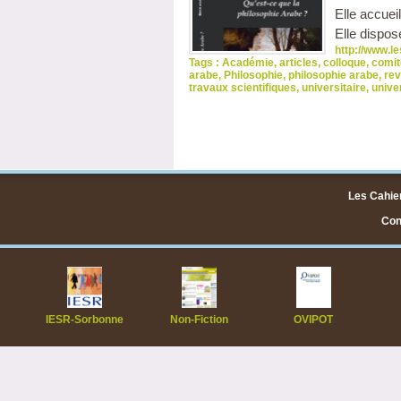
Elle accuei
Elle dispos
http://www.le
Tags :
Académie
,
articles
,
colloque
,
comit
arabe
,
Philosophie
,
philosophie arabe
,
rev
travaux scientifiques
,
universitaire
,
unive
Les Cahier
Cont
IESR-Sorbonne
Non-Fiction
OVIPOT