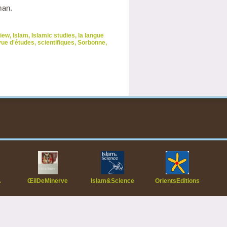
man.
view
,
Islam
,
Islamic studies
,
la langue
ue d'études
,
scientifiques
,
Sorbonne
,
A
ŒilDeMinerve
Islam&Science
OrientsEditions