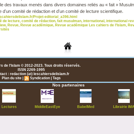
lle des travaux menés dans divers domaines reliés au « fait » Musul
e d'un comité de rédaction et d'un comité de lecture scientifique.
scahiersdelislam.fr/Projet-editorial_a396.html
é de lecture
,
comité de rédaction
,
fait musulman
,
international
,
international re
iew
,
Revue
,
Revue académique
,
Revue académique Les cahiers de l’Islam
,
Rev
rsités
s de l'Islam © 2012-2023. Tous droits réservés.
ISSN 2269-1995
act : redaction (at) lescahiersdelislam.fr
Plan du site
|
Syndication
|
Tags
Nos partenaires
Lectures
MiddleEastEye
BabelMed
Librairie IM