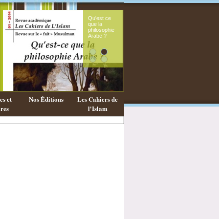
Qu'est ce
Le s
que la
fémi
philosophie
mes
Arabe ?
cora
s et
Nos Éditions
Les Cahiers de
res
l'Islam