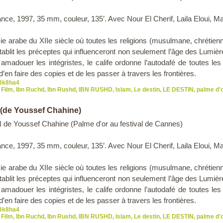
ance, 1997, 35 mm, couleur, 135’. Avec Nour El Cherif, Laila Eloui
sie arabe du XIIe siècle où toutes les religions (musulmane, chrétien
tablit les préceptes qui influenceront non seulement l’âge des Lumiè
amadouer les intégristes, le calife ordonne l’autodafé de toutes l
en faire des copies et de les passer à travers les frontières.
xBk8ha4
Film
,
Ibn Ruchd
,
Ibn Rushd
,
IBN RUSHD
,
Islam
,
Le destin
,
LE DESTIN
,
palme d'
 (de Youssef Chahine)
de Youssef Chahine (Palme d'or au festival de Cannes)
ance, 1997, 35 mm, couleur, 135’. Avec Nour El Cherif, Laila Eloui
sie arabe du XIIe siècle où toutes les religions (musulmane, chrétien
tablit les préceptes qui influenceront non seulement l’âge des Lumiè
amadouer les intégristes, le calife ordonne l’autodafé de toutes l
en faire des copies et de les passer à travers les frontières.
xBk8ha4
Film
,
Ibn Ruchd
,
Ibn Rushd
,
IBN RUSHD
,
Islam
,
Le destin
,
LE DESTIN
,
palme d'