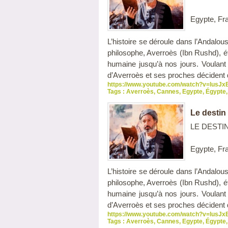
Egypte, Fr
L’histoire se déroule dans l’Andalou
philosophe, Averroès (Ibn Rushd), é
humaine jusqu’à nos jours. Voulant 
d’Averroès et ses proches décident d’
https://www.youtube.com/watch?v=lusJ
Tags :
Averroès
,
Cannes
,
Egypte
,
Égypte
,
Le destin
LE DESTIN 
Egypte, Fr
L’histoire se déroule dans l’Andalou
philosophe, Averroès (Ibn Rushd), é
humaine jusqu’à nos jours. Voulant 
d’Averroès et ses proches décident d’
https://www.youtube.com/watch?v=lusJ
Tags :
Averroès
,
Cannes
,
Egypte
,
Égypte
,