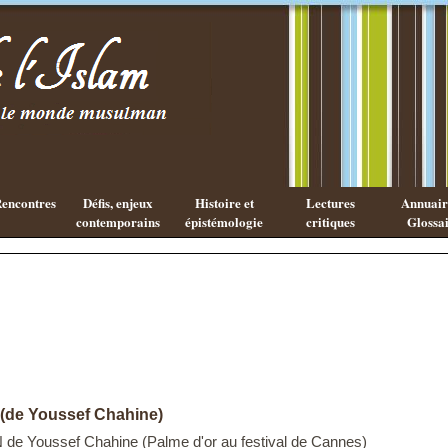
Existe-t-il
Les cahiers
une
de l'Islam
philosophie
Islamique ?
encontres
Défis, enjeux
Histoire et
Lectures
Annuaire
contemporains
épistémologie
critiques
Glossai
 (de Youssef Chahine)
de Youssef Chahine (Palme d'or au festival de Cannes)