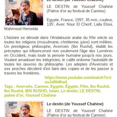
LE DESTIN de Youssef Chahine
(Palme d'or au festival de Cannes)
Egypte, France, 1997, 35 mm, couleur,
135’. Avec Nour El Cherif, Laila Eloui,
Mahmoud Hemeida
L’histoire se déroule dans l’Andalousie arabe du XIIe siècle où
toutes les religions (musulmane, chrétienne, juive) sont mêlées.
Un prestigieux philosophe, Averroès (Ibn Rushd), établit les
préceptes qui influenceront non seulement l’âge des Lumières
en Occident, mais toute la pensée humaine jusqu’à nos jours.
Voulant amadouer les intégristes, le calife ordonne l’autodafé de
toutes les œuvres du philosophe. Les adeptes d’Averroès et
ses proches décident d’en faire des copies et de les passer à
travers les frontières.
https://www.youtube.com/watch?v=l
usJxBk8ha4
Tags :
Averroès
,
Cannes
,
Egypte
,
Égypte
,
Film
,
Ibn Ruchd
,
Ibn Rushd
,
IBN RUSHD
,
Islam
,
Le destin
,
LE DESTIN
,
palme d'or
,
Youssef Chahine
Le destin (de Youssef Chahine)
LE DESTIN de Youssef Chahine
(Palme d'or au festival de Cannes)