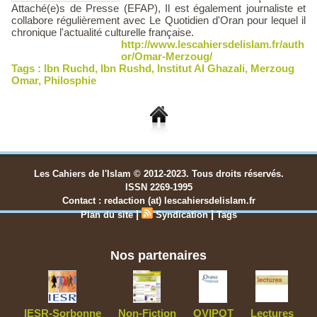
Attaché(e)s de Presse (EFAP), Il est également journaliste et
collabore régulièrement avec Le Quotidien d'Oran pour lequel il
chronique l'actualité culturelle française.
http://www.lescahiersdelislam.fr/auth
or/Omar-Merzoug/
Tags :
Ibn Ruchd
,
Ibn Rushd
,
Institut Al Ghazali
,
Merzoug
Omar
,
Philosphie
Les Cahiers de l'Islam © 2012-2023. Tous droits réservés.
ISSN 2269-1995
Contact : redaction (at) lescahiersdelislam.fr
|
|
Plan du site
Syndication
Tags
Nos partenaires
IESR-Sorbonne
Non-Fiction
OVIPOT
Lectures