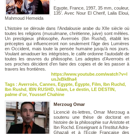
Egypte, France, 1997, 35 mm, couleur,
135’. Avec Nour El Cherif, Laila Eloui,
Mahmoud Hemeida
L’histoire se déroule dans l’Andalousie arabe du XIIe siècle où
toutes les religions (musulmane, chrétienne, juive) sont mêlées.
Un prestigieux philosophe, Averroès (Ibn Rushd), établit les
préceptes qui influenceront non seulement l’âge des Lumières
en Occident, mais toute la pensée humaine jusqu’à nos jours.
Voulant amadouer les intégristes, le calife ordonne l’autodafé de
toutes les œuvres du philosophe. Les adeptes d’Averroès et
ses proches décident d’en faire des copies et de les passer à
travers les frontières.
https://www.youtube.com/watch?v=l
usJxBk8ha4
Tags :
Averroès
,
Cannes
,
Egypte
,
Égypte
,
Film
,
Ibn Ruchd
,
Ibn Rushd
,
IBN RUSHD
,
Islam
,
Le destin
,
LE DESTIN
,
palme d'or
,
Youssef Chahine
Merzoug Omar
Licencié ès-lettres, Omar Merzoug a
soutenu une thèse de doctorat en
histoire de la philosophie sur Aristote et
Ibn Rochd. Enseignant à l'Institut Adra-
Ghazali et à l'Ecole Française des