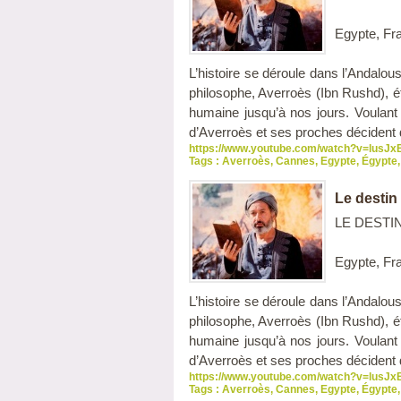
Egypte, Fr
L’histoire se déroule dans l’Andalou
philosophe, Averroès (Ibn Rushd), é
humaine jusqu’à nos jours. Voulant 
d’Averroès et ses proches décident d’
https://www.youtube.com/watch?v=lusJ
Tags :
Averroès
,
Cannes
,
Egypte
,
Égypte
,
Le destin
LE DESTIN 
Egypte, Fr
L’histoire se déroule dans l’Andalou
philosophe, Averroès (Ibn Rushd), é
humaine jusqu’à nos jours. Voulant 
d’Averroès et ses proches décident d’
https://www.youtube.com/watch?v=lusJ
Tags :
Averroès
,
Cannes
,
Egypte
,
Égypte
,