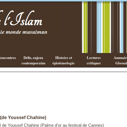
Existe-t-il
Les cahiers
une
de l'Islam
philosophie
Islamique ?
encontres
Défis, enjeux
Histoire et
Lectures
Annuaire
contemporains
épistémologie
critiques
Glossai
D
 (de Youssef Chahine)
de Youssef Chahine (Palme d'or au festival de Cannes)