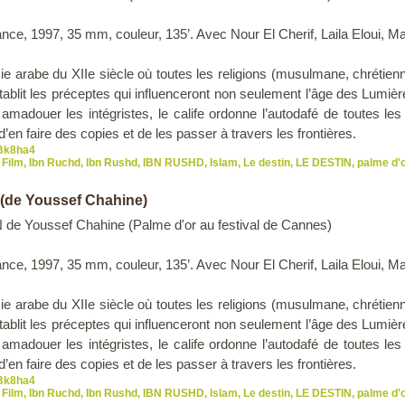
ance, 1997, 35 mm, couleur, 135’. Avec Nour El Cherif, Laila Eloui
sie arabe du XIIe siècle où toutes les religions (musulmane, chrétien
tablit les préceptes qui influenceront non seulement l’âge des Lumiè
amadouer les intégristes, le calife ordonne l’autodafé de toutes l
en faire des copies et de les passer à travers les frontières.
xBk8ha4
Film
,
Ibn Ruchd
,
Ibn Rushd
,
IBN RUSHD
,
Islam
,
Le destin
,
LE DESTIN
,
palme d'
 (de Youssef Chahine)
de Youssef Chahine (Palme d'or au festival de Cannes)
ance, 1997, 35 mm, couleur, 135’. Avec Nour El Cherif, Laila Eloui
sie arabe du XIIe siècle où toutes les religions (musulmane, chrétien
tablit les préceptes qui influenceront non seulement l’âge des Lumiè
amadouer les intégristes, le calife ordonne l’autodafé de toutes l
en faire des copies et de les passer à travers les frontières.
xBk8ha4
Film
,
Ibn Ruchd
,
Ibn Rushd
,
IBN RUSHD
,
Islam
,
Le destin
,
LE DESTIN
,
palme d'