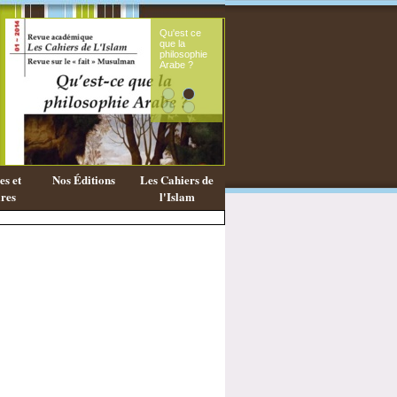
Qu'est ce
Le s
que la
fémi
philosophie
mes
Arabe ?
cora
s et
Nos Éditions
Les Cahiers de
res
l'Islam