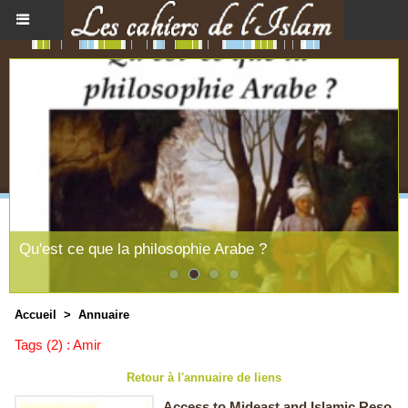
Qu'est ce que la philosophie Arabe ?
Accueil
>
Annuaire
Tags (2) : Amir
Retour à l'annuaire de liens
Access to Mideast and Islamic Reso