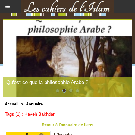
Qu'est ce que la philosophie Arabe ?
Accueil
>
Annuaire
Tags (1) : Kaveh Bakhtiari
Retour à l'annuaire de liens
L'Escale