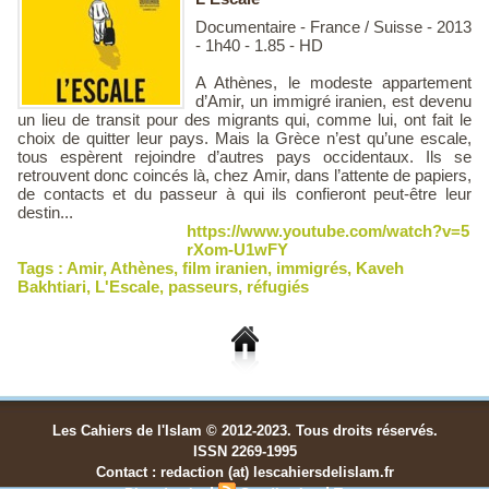
Documentaire - France / Suisse - 2013
- 1h40 - 1.85 - HD
A Athènes, le modeste appartement
d’Amir, un immigré iranien, est devenu
un lieu de transit pour des migrants qui, comme lui, ont fait le
choix de quitter leur pays. Mais la Grèce n’est qu’une escale,
tous espèrent rejoindre d’autres pays occidentaux. Ils se
retrouvent donc coincés là, chez Amir, dans l’attente de papiers,
de contacts et du passeur à qui ils confieront peut-être leur
destin...
https://www.youtube.com/watch?v=5
rXom-U1wFY
Tags :
Amir
,
Athènes
,
film iranien
,
immigrés
,
Kaveh
Bakhtiari
,
L'Escale
,
passeurs
,
réfugiés
Les Cahiers de l'Islam © 2012-2023. Tous droits réservés.
ISSN 2269-1995
Contact : redaction (at) lescahiersdelislam.fr