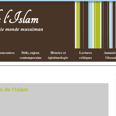
Les cahiers
Qu'est ce
de l'Islam
que la
philosophie
Arabe ?
encontres
Défis, enjeux
Histoire et
Lectures
Annuaire
contemporains
épistémologie
critiques
Glossai
s de l'Islam