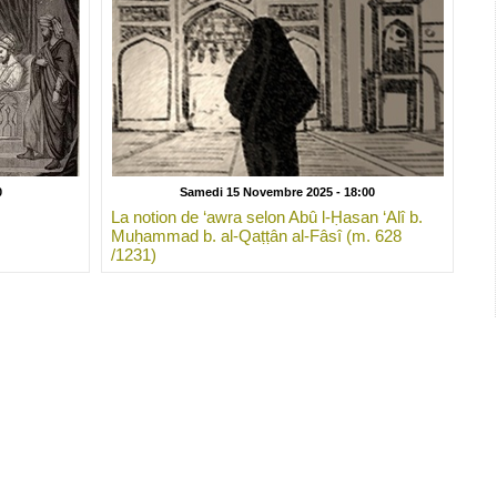
0
Samedi 15 Novembre 2025 - 18:00
La notion de ‘awra selon Abû l-Ḥasan ‘Alî b.
Muḥammad b. al-Qaṭṭân al-Fâsî (m. 628
/1231)