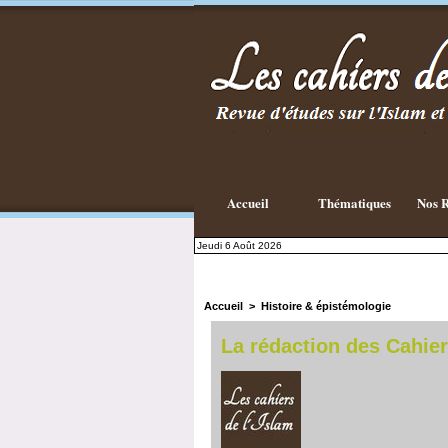
Existe-t-il
une
philosophie
Islamique ?
Accueil
Thématiques
Nos R
Jeudi 6 Août 2026
Accueil
>
Histoire & épistémologie
La rédaction des Cahier