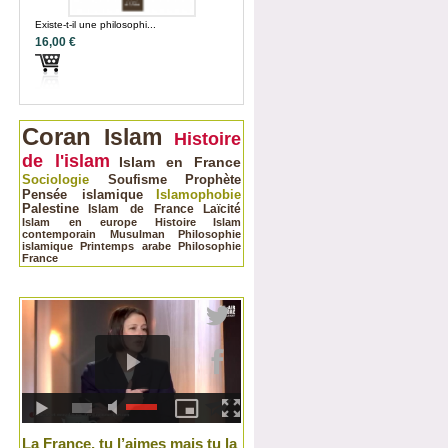
Existe-t-il une philosophi...
16,00 €
Coran
Islam
Histoire
de l'islam
Islam en France
Sociologie
Soufisme
Prophète
Pensée islamique
Islamophobie
Palestine
Islam de France
Laïcité
Islam en europe
Histoire
Islam
contemporain
Musulman
Philosophie
islamique
Printemps arabe
Philosophie
France
La France, tu l’aimes mais tu la