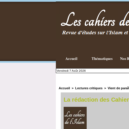
Existe-t-il
une
philosophie
Islamique ?
Accueil
Thématiques
Nos R
Vendredi 7 Août 2026
Accueil
>
Lectures critiques
>
Vient de paraî
La rédaction des Cahier