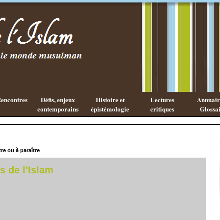
Les cahiers
Qu'est ce
de l'Islam
que la
philosophie
Arabe ?
encontres
Défis, enjeux
Histoire et
Lectures
Annuaire
contemporains
épistémologie
critiques
Glossai
tre ou à paraître
s de l'Islam