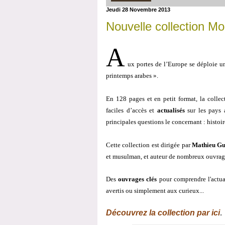
Jeudi 28 Novembre 2013
Nouvelle collection 
A
ux portes de l’Europe se déploie 
printemps arabes ».
En 128 pages et en petit format, la colle
faciles d’accès et
actualisés
sur les pays
principales questions le concernant : histoir
Cette collection est dirigée par
Mathieu Gu
et musulman, et auteur de nombreux ouvrages
Des
ouvrages clés
pour comprendre l'actual
avertis ou simplement aux curieux...
Découvrez la collection par ici
.