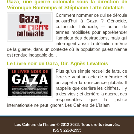
Gaza, une guerre coloniale sous la direction de
Véronique Bontemps et Stéphanie Latte Abdallah
Comment nommer ce qui se déroule
aujourd’hui à Gaza ? Génocide,
culturicide, futuricide, — autant de
termes mobilisés pour appréhender
l’ampleur des destructions, mais qui
interrogent aussi la définition même
de la guerre, dans un contexte où la population palestinienne
est rendue incapable de...
Le Livre noir de Gaza, Dir. Agnès Levallois
Plus qu’un simple recueil de faits, ce
livre se veut un acte de mémoire et
un appel à la conscience globale. Il
rappelle que derrière les chiffres, il y
a des vies ; et derrière la guerre, des
responsables que la justice
internationale ne peut ignorer. Les Cahiers de L'Islam
Les Cahiers de l'Islam © 2012-2023. Tous droits réservés.
ISSN 2269-1995