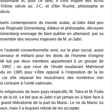
usulmane et, pour ce faire, il s'est inspiré des écrits
u IVème siècle av. J-C, et d'Ibn Rushd, philosophe et
iècle.
ectuels contemporains du monde arabe, al-Jabri était peu
ue Reginald Grünenberg, éditeur et philosophe, découvre
rünenberg envisage de faire publier en allemand, par sa
'ensemble des oeuvres majeures de M. al-Jabri.
e l'autorité conventionnelle sont, sur le plan social, aussi
enseur et militant pour les droits de l'homme d'origine
été tué par deux membres appartenant à un groupe de
en 1992 ; ou que ceux de l'érudit soudanais Mahmoud
 en 1985 pour s'être opposé à l'imposition de la loi
 car elle séparait les musulmans des nombreux non
 contraire à l'unité nationale.
tés religieuses de leurs pays respectifs, M. Taha et M. Foda
 de la loi. Le fait que al-Jabri n'ait jamais eu à faire face à
grand libéralisme de la part du Maroc. Le roi du Maroc lui
ux, mais il a toujours refusé de les accepter.