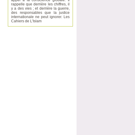
appel à la conscience globale. Il
rappelle que derrière les chiffres, il
y a des vies ; et derrière la guerre,
des responsables que la justice
internationale ne peut ignorer. Les
Cahiers de L'Islam