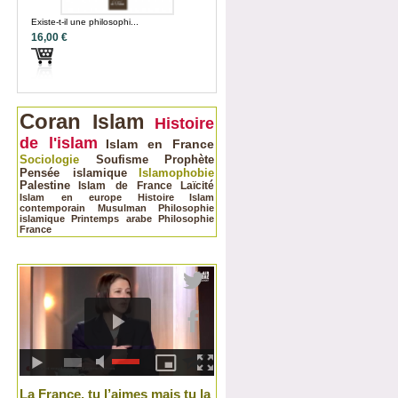
Existe-t-il une philosophi...
16,00 €
Coran
Islam
Histoire
de l'islam
Islam en France
Sociologie
Soufisme
Prophète
Pensée islamique
Islamophobie
Palestine
Islam de France
Laïcité
Islam en europe
Histoire
Islam
contemporain
Musulman
Philosophie
islamique
Printemps arabe
Philosophie
France
La France, tu l’aimes mais tu la