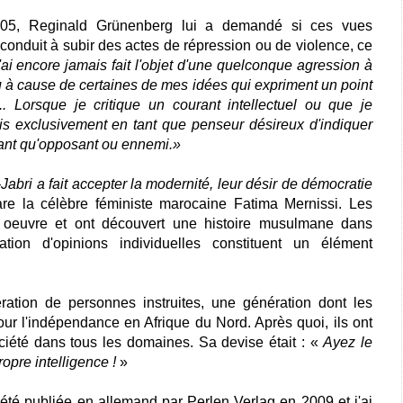
005, Reginald Grünenberg lui a demandé si ces vues
 conduit à subir des actes de répression ou de violence, ce
ai encore jamais fait l'objet d'une quelconque agression à
u à cause de certaines de mes idées qui expriment un point
.. Lorsque je critique un courant intellectuel ou que je
fais exclusivement en tant que penseur désireux d'indiquer
tant qu'opposant ou ennemi.
»
-Jabri a fait accepter la modernité, leur désir de démocratie
are la célèbre féministe marocaine Fatima Mernissi. Les
n oeuvre et ont découvert une histoire musulmane dans
ation d'opinions individuelles constituent un élément
ration de personnes instruites, une génération dont les
our l'indépendance en Afrique du Nord. Après quoi, ils ont
ociété dans tous les domaines. Sa devise était : «
Ayez le
ropre intelligence !
»
été publiée en allemand par Perlen Verlag en 2009 et j'ai