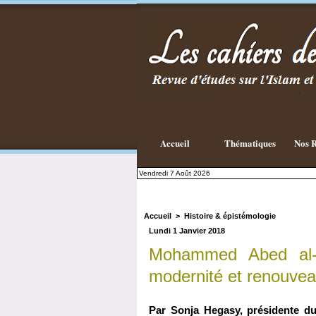
Existe-t-il
une
philosophie
Islamique ?
Accueil
Thématiques
Nos R
Vendredi 7 Août 2026
Accueil
>
Histoire & épistémologie
Lundi 1 Janvier 2018
Mohammed Abed al-Ja
modernité et renouvea
Par Sonja Hegasy, présidente d