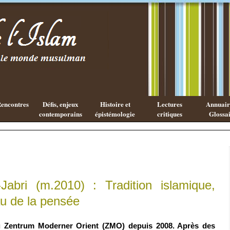
Les cahiers
Qu'est ce
de l'Islam
que la
philosophie
Arabe ?
encontres
Défis, enjeux
Histoire et
Lectures
Annuaire
contemporains
épistémologie
critiques
Glossai
bri (m.2010) : Tradition islamique,
u de la pensée
u Zentrum Moderner Orient (ZMO) depuis 2008. Après des