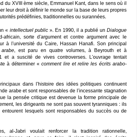
 du XVIII ème siècle, Emmanuel Kant, dans le sens où il
r leur droit à définir le monde sur la base de leurs propres
utorités prédéfinies, traditionnelles ou surannées.
 un «
intellectuel public
». En 1990, il a publié un
Dialogue
d-africain, sorte d'argument et contre argument avec le
ur à l'université du Caire, Hassan Hanafi. Son principal
 arabe
, est paru en quatre volumes, à Beyrouth et à
et a suscité de vives controverses. L'ouvrage tentait
ste à déterminer «
comment lire et relire les écrits arabo-
incipaux dans l'histoire des idées politiques continuent
nde arabe et sont responsables de l'incessante stagnation
ôt que la pensée critique est devenue la forme principale de
lement, les dirigeants ne sont pas souvent tyranniques : ils
es entourent lesquels sont responsables du succès ou de
s, al-Jabri voulait renforcer la tradition rationnelle,