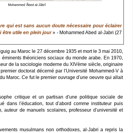
Mohammed 'Âbed al-Jâbrî
ère qui est sans aucun doute nécessaire pour éclairer
 être utile en plein jour
» - Mohammed Abed al-Jabri (27
guig au Maroc le 27 décembre 1935 et mort le 3 mai 2010,
us éminents théoriciens sociaux du monde arabe. En 1970,
seur de la sociologie moderne du XIVème siècle, originaire
n premier doctorat décerné par l'Université Mohammed-V à
u Maroc. Ce fut le premier ouvrage d'une oeuvre qui allait
osophe critique et un partisan d'une politique sociale de
ué dans l'éducation, tout d'abord comme instituteur puis
 auteur de manuels scolaires, professeur d'université et
ouvements musulmans non orthodoxes, al-Jabri a repris la