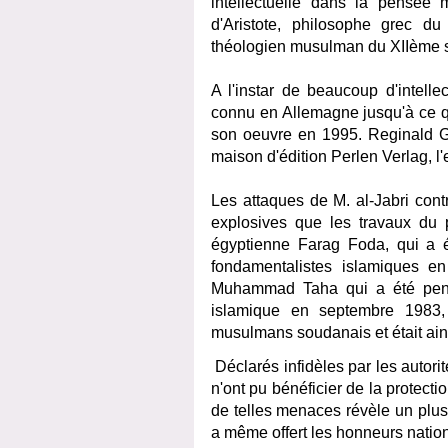
intellectuelle dans la pensée m
d'Aristote, philosophe grec d
théologien musulman du XIIème s
A l'instar de beaucoup d'intell
connu en Allemagne jusqu'à ce q
son oeuvre en 1995. Reginald G
maison d'édition Perlen Verlag, l
Les attaques de M. al-Jabri contr
explosives que les travaux du p
égyptienne Farag Foda, qui a 
fondamentalistes islamiques 
Muhammad Taha qui a été pendu
islamique en septembre 1983,
musulmans soudanais et était ainsi
Déclarés infidèles par les autori
n'ont pu bénéficier de la protection
de telles menaces révèle un plus 
a même offert les honneurs nationa