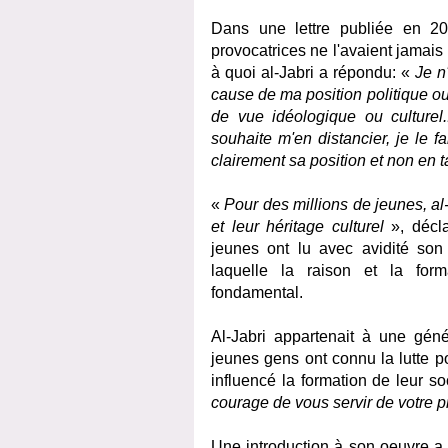
Dans une lettre publiée en 2
provocatrices ne l'avaient jamais
à quoi al-Jabri a répondu: «
J
e
n'
cause de ma position politique o
de vue idéologique ou culturel.
souhaite m'en distancier, je le 
clairement sa position et non en 
«
P
our
des millions de jeunes, al
et leur héritage culturel
», décl
jeunes ont lu avec avidité so
laquelle la raison et la form
fondamental.
Al-Jabri appartenait à une géné
jeunes gens ont connu la lutte p
influencé la formation de leur s
courage de vous servir de votre p
Une introduction à son oeuvre a 