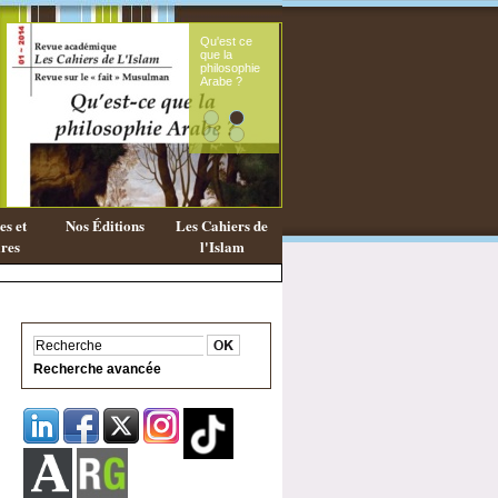
Le souffle
Exist
féminin du
une
message
phil
coranique
Isla
s et
Nos Éditions
Les Cahiers de
res
l'Islam
Recherche avancée