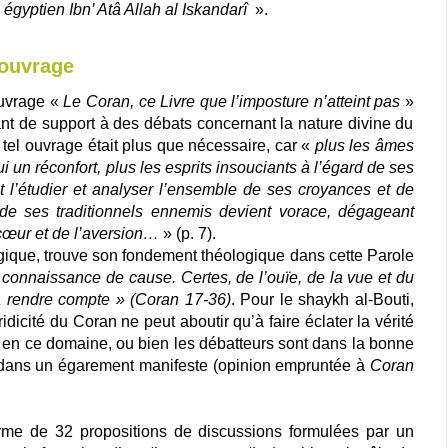
i égyptien Ibn’ Atâ Allah al Iskandarî
».
l'ouvrage
ouvrage
«
Le Coran, ce Livre que l’imposture n’atteint pas
»
nt de support à des débats concernant la nature divine du
n tel ouvrage était plus que nécessaire, car «
plus les âmes
ui un réconfort, plus les esprits insouciants à l’égard de ses
nt l’étudier et analyser l’ensemble de ses croyances et de
 de ses traditionnels ennemis devient vorace, dégageant
ncœur et de l’aversion…
» (p. 7).
gogique, trouve son fondement théologique dans cette Parole
onnaissance de cause. Certes, de l’ouïe, de la vue et du
ra rendre compte » (Coran 17-36)
. Pour le shaykh al-Bouti,
ridicité du Coran ne peut aboutir qu’à faire éclater la vérité
 en ce domaine, ou bien les débatteurs sont dans la bonne
nt dans un égarement manifeste (opinion empruntée à
Coran
forme de 32 propositions de discussions formulées par un