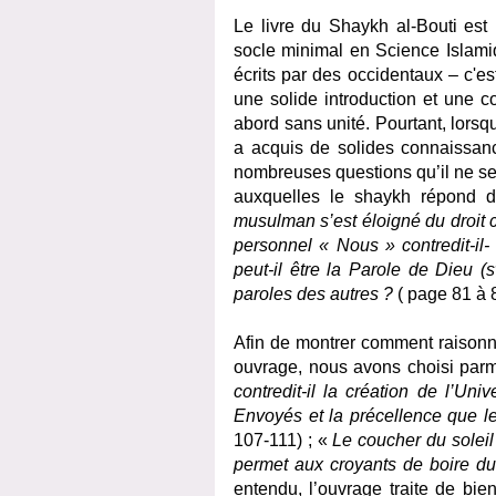
Le livre du Shaykh al-Bouti es
socle minimal en Science Islami
écrits par des occidentaux – c'es
une solide introduction et une 
abord sans unité. Pourtant, lorsqu
a acquis de solides connaissanc
nombreuses questions qu’il ne se
auxquelles le shaykh répond d
musulman s’est éloigné du droit
personnel
«
Nous
»
contredit-il
peut-il être la Parole de Dieu (s
paroles des autres ?
( page 81 à 
Afin de montrer comment raisonn
ouvrage, nous avons choisi parmi
contredit-il la création de l’Uni
Envoyés et la précellence que le
107-111) ; «
Le coucher du solei
permet aux croyants de boire du 
entendu, l’ouvrage traite de bie