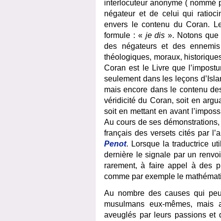
interlocuteur anonyme ( nommé p
négateur et de celui qui ratio
envers le contenu du Coran. Le
formule : «
je dis
». Notons que l
des négateurs et des ennemis
théologiques, moraux, historiques 
Coran est le Livre que l’impostur
seulement dans les leçons d’Isla
mais encore dans le contenu des
véridicité du Coran, soit en argu
soit en mettant en avant l’impossi
Au cours de ses démonstrations, 
français des versets cités par l’
Penot
. Lorsque la traductrice ut
dernière le signale par un renvo
rarement, à faire appel à des p
comme par exemple le mathématic
Au nombre des causes qui peuv
musulmans eux-mêmes, mais a
aveuglés par leurs passions et q