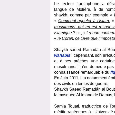
Le lecteur francophone a dés
langue de Molière, à de nom
shaykh, comme par exemple
«
«
Comment appeler à l'Islam.
»
musulmans, qui en est responsa
Islamique ?
»
;
«
La non-conformi
«
le Coran, ce Livre que l’impostu
Shaykh saeed Ramadân al Bouti 
wahabis
; cependant, son irréduc
et à ses prêches une certaine
musulmans. Il n’en demeure pas 
connaissance remarquable du
fi
En Juin 2011, il a notamment ém
des civils en temps de guerre.
Shaykh Saeed Ramadân al Bouti 
la mosquée Al Imane de Damas, 
Samia Touati, traductrice de l'
méditerranéennes à l’Université