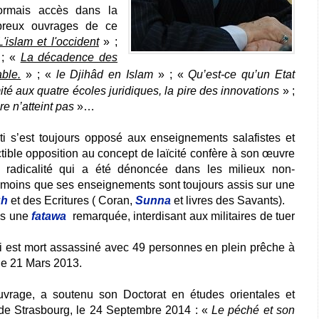
ormais accès dans la
breux ouvrages de ce
L'islam et l'occident
»
;
;
«
La décadence des
ble.
»
;
«
le Djihâd en Islam
»
;
«
Qu’est-ce qu’un Etat
té aux quatre écoles juridiques, la pire des innovations
»
;
re n’atteint pas
»
…
s’est toujours opposé aux enseignements salafistes et
tible opposition au concept de laïcité confère à son œuvre
 radicalité qui a été dénoncée dans les milieux non-
moins que ses enseignements sont toujours assis sur une
qh
et des Ecritures ( Coran,
Sunna
et livres des Savants).
is une
fatawa
remarquée, interdisant aux militaires de tuer
est mort assassiné avec 49 personnes en plein prêche à
le 21 Mars 2013.
ouvrage, a soutenu son Doctorat en études orientales et
 de Strasbourg, le 24 Septembre 2014 : «
Le péché et son