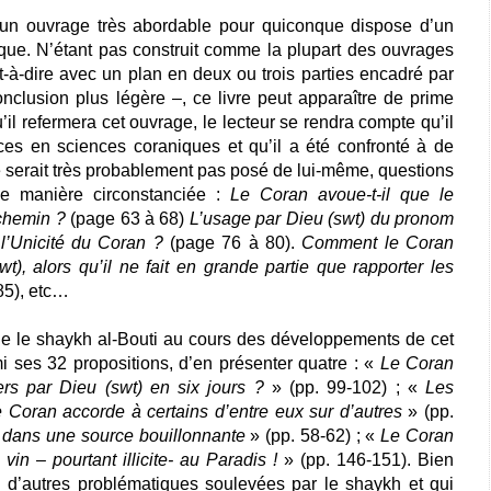
t un ouvrage très abordable pour quiconque dispose d’un
que. N’étant pas construit comme la plupart des ouvrages
t-à-dire avec un plan en deux ou trois parties encadré par
conclusion plus légère
–
, ce livre peut apparaître de prime
’il refermera cet ouvrage, le lecteur se rendra compte qu’il
es en sciences coraniques et qu’il a été confronté à de
 serait très probablement pas posé de lui-même, questions
e manière circonstanciée :
Le Coran avoue-t-il que le
 chemin ?
(page 63 à 68)
L’usage par Dieu (swt) du pronom
- l’Unicité du Coran ?
(page 76 à 80).
Comment le Coran
wt), alors qu’il ne fait en grande partie que rapporter les
85), etc…
e le shaykh al-Bouti au cours des développements de cet
 ses 32 propositions, d’en présenter quatre : «
Le Coran
vers par Dieu (swt) en six jours ?
» (pp. 99-102) ; «
Les
 Coran accorde à certains d’entre eux sur d’autres
» (pp.
l dans une source bouillonnante
» (pp. 58-62) ; «
Le Coran
vin – pourtant illicite- au Paradis !
» (pp. 146-151). Bien
n d’autres problématiques soulevées par le shaykh et qui