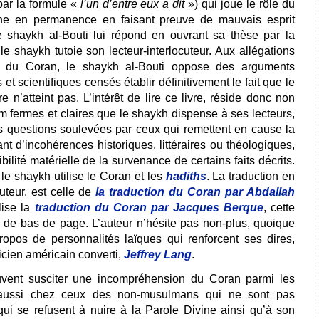
ar la formule «
l’un d’entre eux a dit
») qui joue le rôle du
cine en permanence en faisant preuve de mauvais esprit
 shaykh al-Bouti lui répond en ouvrant sa thèse par la
e shaykh tutoie son lecteur-interlocuteur. Aux allégations
 du Coran, le shaykh al-Bouti oppose des arguments
et scientifiques censés établir définitivement le fait que le
e n’atteint pas. L’intérêt de lire ce livre, réside donc non
m fermes et claires que le shaykh dispense à ses lecteurs,
 questions soulevées par ceux qui remettent en cause la
ant d’incohérences historiques, littéraires ou théologiques,
bilité matérielle de la survenance de certains faits décrits.
le shaykh utilise le Coran et les
hadiths
. La traduction en
auteur, est celle de
la traduction du Coran par Abdallah
ilise la
traduction du Coran par Jacques Berque
, cette
i de bas de page. L’auteur n’hésite pas non-plus, quoique
ropos de personnalités laïques qui renforcent ses dires,
ien américain converti,
Jeffrey Lang
.
ent susciter une incompréhension du Coran parmi les
ussi chez ceux des non-musulmans qui ne sont pas
ui se refusent à nuire à la Parole Divine ainsi qu’à son