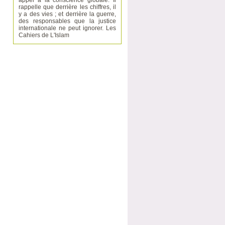
appel à la conscience globale. Il
rappelle que derrière les chiffres, il
y a des vies ; et derrière la guerre,
des responsables que la justice
internationale ne peut ignorer. Les
Cahiers de L'Islam