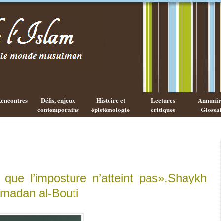
Existe-t-il
une
philosophie
Islamique ?
encontres
Défis, enjeux
Histoire et
Lectures
Annuaire
contemporains
épistémologie
critiques
Glossai
 que l’imposture n’atteint pas».Shaykh
adan al-Bouti