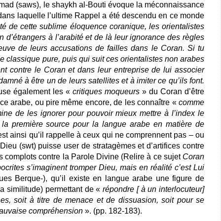
mad (saws), le shaykh al-Bouti évoque la méconnaissance
e dans laquelle l’ultime Rappel a été descendu en ce monde
 de cette sublime éloquence coranique, les orientalistes
n d’étrangers à l’arabité et de là leur ignorance des règles
ve de leurs accusations de failles dans le Coran. Si tu
e classique pure, puis qui suit ces orientalistes non arabes
nt contre le Coran et dans leur entreprise de lui associer
amné à être un de leurs satellites et à imiter ce qu’ils font.
cuse également les «
critiques moqueurs
» du Coran d’être
ce arabe, ou pire même encore, de les connaître «
comme
ine de les ignorer pour pouvoir mieux mettre à l’index le
é la première source pour la langue arabe en matière de
’est ainsi qu’il rappelle à ceux qui ne comprennent pas – ou
ieu (swt) puisse user de stratagèmes et d’artifices contre
 complots contre la Parole Divine (Relire à ce sujet
Coran
ocrites s’imaginent tromper Dieu, mais en réalité c’est Lui
ues Berque-), qu’il existe en langue arabe une figure de
la similitude) permettant de «
répondre [ à un interlocuteur]
es, soit à titre de menace et de dissuasion, soit pour se
mauvaise compréhension
». (pp. 182-183).