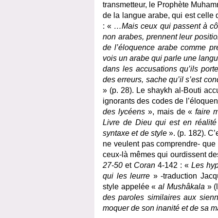
transmetteur, le Prophète Muham
de la langue arabe, qui est cell
: «
…Mais ceux qui passent à côté
non arabes, prennent leur positio
de l’éloquence arabe comme preu
vois un arabe qui parle une langu
dans les accusations qu’ils porte
des erreurs, sache qu’il s’est cond
» (p. 28). Le shaykh al-Bouti ac
ignorants des codes de l’éloquen
des lycéens
», mais de «
faire m
Livre de Dieu qui est en réalit
syntaxe et de style
». (p. 182). C
ne veulent pas comprendre- que D
ceux-là mêmes qui ourdissent des
27-50
et
Coran
4-142 : «
Les hyp
qui les leurre
» -traduction Jacq
style appelée
«
al Mushâkala
»
(
des paroles similaires aux sienn
moquer de son inanité et de sa 