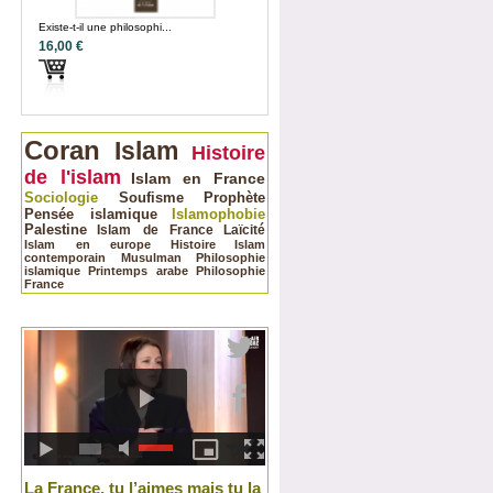
Existe-t-il une philosophi...
16,00 €
Coran
Islam
Histoire
de l'islam
Islam en France
Sociologie
Soufisme
Prophète
Pensée islamique
Islamophobie
Palestine
Islam de France
Laïcité
Islam en europe
Histoire
Islam
contemporain
Musulman
Philosophie
islamique
Printemps arabe
Philosophie
France
La France, tu l’aimes mais tu la