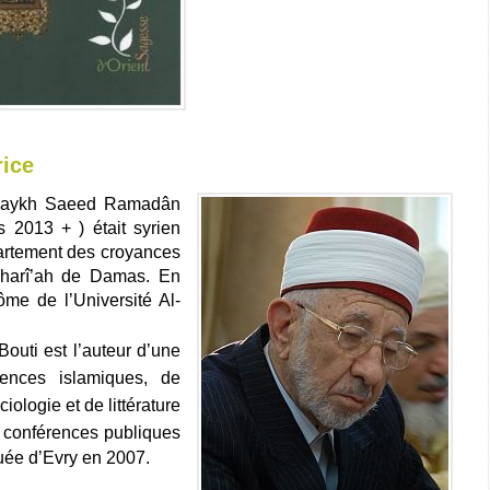
rice
 Shaykh Saeed Ramadân
s 2013 + ) était syrien
épartement des croyances
 sharî’ah de Damas. En
ôme de l’Université Al-
Bouti
est l’auteur d’une
iences islamiques, de
ologie et de littérature
conférences publiques
ée d’Evry en 2007.