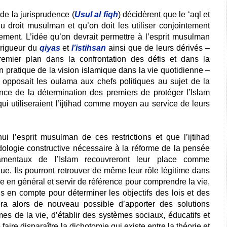
de la jurisprudence (
Usul al fiqh
) décidèrent que le ‘aql et
u droit musulman et qu’on doit les utiliser conjointement
lement. L’idée qu’on devrait permettre à l’esprit musulman
 rigueur du
qiyas
et
l’istihsan
ainsi que de leurs dérivés –
remier plan dans la confrontation des défis et dans la
n pratique de la vision islamique dans la vie quotidienne –
 opposait les oulama aux chefs politiques au sujet de la
uence de la détermination des premiers de protéger l’Islam
ui utiliseraient l’ijtihad comme moyen au service de leurs
i l’esprit musulman de ces restrictions et que l’ijtihad
logie constructive nécessaire à la réforme de la pensée
damentaux de l’Islam recouvreront leur place comme
e. Ils pourront retrouver de même leur rôle légitime dans
 en général et servir de référence pour comprendre la vie,
is en compte pour déterminer les objectifs des lois et des
era alors de nouveau possible d’apporter des solutions
es de la vie, d’établir des systèmes sociaux, éducatifs et
faire disparaître la dichotomie qui existe entre la théorie et