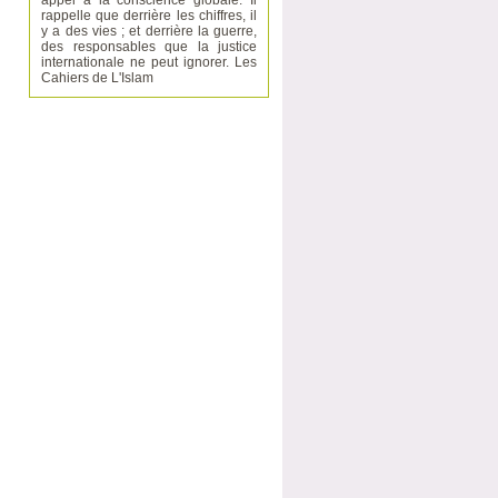
appel à la conscience globale. Il
rappelle que derrière les chiffres, il
y a des vies ; et derrière la guerre,
des responsables que la justice
internationale ne peut ignorer. Les
Cahiers de L'Islam