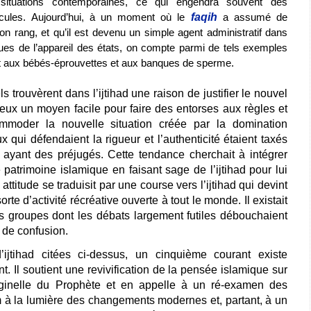
ituations contemporaines, ce qui engendra souvent des
dicules. Aujourd’hui, à un moment où le
faqih
a assumé de
n rang, et qu’il est devenu un simple agent administratif dans
ues de l’appareil des états, on compte parmi de tels exemples
it aux bébés-éprouvettes et aux banques de sperme.
els trouvèrent dans l’ijtihad une raison de justifier le nouvel
r eux un moyen facile pour faire des entorses aux règles et
moder la nouvelle situation créée par la domination
x qui défendaient la rigueur et l’authenticité étaient taxés
s ayant des préjugés. Cette tendance cherchait à intégrer
 patrimoine islamique en faisant sage de l’ijtihad pour lui
attitude se traduisit par une course vers l’ijtihad qui devint
te d’activité récréative ouverte à tout le monde. Il existait
s groupes dont les débats largement futiles débouchaient
 de confusion.
ijtihad citées ci-dessus, un cinquième courant existe
 Il soutient une revivification de la pensée islamique sur
iginelle du Prophète et en appelle à un ré-examen des
 à la lumière des changements modernes et, partant, à un