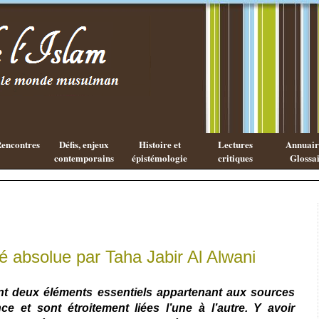
Les cahiers
Qu'est ce
de l'Islam
que la
philosophie
Arabe ?
encontres
Défis, enjeux
Histoire et
Lectures
Annuaire
contemporains
épistémologie
critiques
Glossai
té absolue par Taha Jabir Al Alwani
sont deux éléments essentiels appartenant aux sources
ce et sont étroitement liées l’une à l’autre. Y avoir