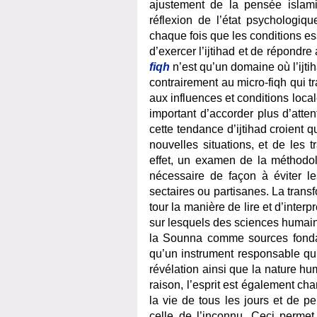
ajustement de la pensée islamiq
réflexion de l’état psychologiq
chaque fois que les conditions ess
d’exercer l’ijtihad et de répondr
fiqh
n’est qu’un domaine où l’ijti
contrairement au micro-fiqh qui tr
aux influences et conditions local
important d’accorder plus d’atten
cette tendance d’ijtihad croient
nouvelles situations, et de les 
effet, un examen de la méthodolo
nécessaire de façon à éviter le
sectaires ou partisanes. La transfo
tour la manière de lire et d’interp
sur lesquels des sciences humaine
la Sounna comme sources fondam
qu’un instrument responsable qu
révélation ainsi que la nature hu
raison, l’esprit est également cha
la vie de tous les jours et de 
celle de l’inconnu. Ceci permet