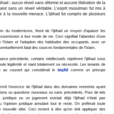
tihad ; aucun réveil sans réforme et aucune libération de la
lut sans un réveil véritable. L’esprit musulman fut mis à
ace à la nouvelle menace. L’ijtihad fut compris de plusieurs
om du modernisme, firent de l’ijtihad un moyen d’apaiser les
a soumission à leur mode de vie. Ceci signifiait l’abandon d’une
de l’Islam et l’adoption des habitudes des occupants, avec un
ventuellement fatal des sources fondamentales de l’Islam.
nce précédente, certains intellectuels rejetèrent l’ijtihad sous
oute légitimité et niant totalement sa nécessité. Les tenants de
t au courant qui considérait le
taqlid
comme un principe
rmit l’exercice de l’ijtihad dans des domaines restreints ayant
ations ou questions nouveaux ou sans précédents. Pour de tels
 juridique ou un jugement existait déjà l’ijtihad n’était pas
l’opinion juridique annulant tout le reste. On préférait toute
nouvelle idée. Ceci revient à dire qu’on doit appliquer des