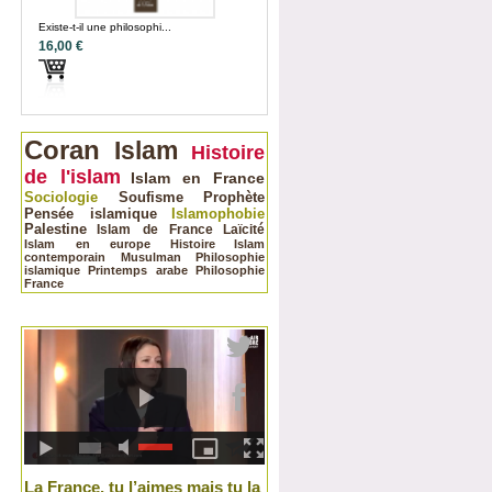
Existe-t-il une philosophi...
16,00 €
Coran
Islam
Histoire
de l'islam
Islam en France
Sociologie
Soufisme
Prophète
Pensée islamique
Islamophobie
Palestine
Islam de France
Laïcité
Islam en europe
Histoire
Islam
contemporain
Musulman
Philosophie
islamique
Printemps arabe
Philosophie
France
La France, tu l’aimes mais tu la