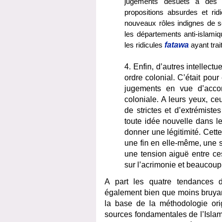
jugements désuets à des s
propositions absurdes et ri
nouveaux rôles indignes de so
les départements anti-islamiq
les ridicules
fatawa
ayant tra
4. Enfin, d’autres intellectu
ordre colonial. C’était pou
jugements en vue d’accom
coloniale. A leurs yeux, ceu
de strictes et d’extrémiste
toute idée nouvelle dans le
donner une légitimité. Cette 
une fin en elle-même, une sor
une tension aiguë entre ce
sur l’acrimonie et beaucoup
A part les quatre tendances d’
également bien que moins bruyant.
la base de la méthodologie or
sources fondamentales de l’Islam