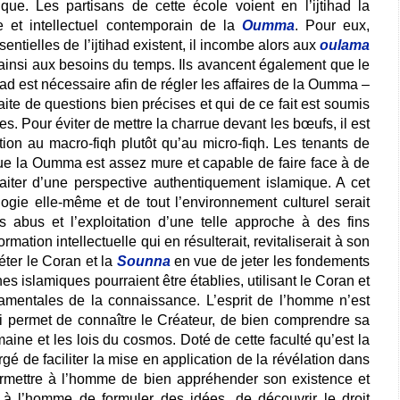
ue. Les partisans de cette école voient en l’ijtihad la
ue et intellectuel contemporain de la
Oumma
. Pour eux,
entielles de l’ijtihad existent, il incombe alors aux
oulama
e ainsi aux besoins du temps. Ils avancent également que le
had est nécessaire afin de régler les affaires de la Oumma –
aite de questions bien précises et qui de ce fait est soumis
es. Pour éviter de mettre la charrue devant les bœufs, il est
tion au macro-fiqh plutôt qu’au micro-fiqh. Les tenants de
 que la Oumma est assez mure et capable de faire face à de
traiter d’une perspective authentiquement islamique. A cet
gie elle-même et de tout l’environnement culturel serait
s abus et l’exploitation d’une telle approche à des fins
rmation intellectuelle qui en résulterait, revitaliserait à son
réter le Coran et la
Sounna
en vue de jeter les fondements
s islamiques pourraient être établies, utilisant le Coran et
entales de la connaissance. L’esprit de l’homme n’est
i permet de connaître le Créateur, de bien comprendre sa
maine et les lois du cosmos. Doté de cette faculté qu’est la
rgé de faciliter la mise en application de la révélation dans
permettre à l’homme de bien appréhender son existence et
 à l’homme de formuler des idées, de découvrir le droit