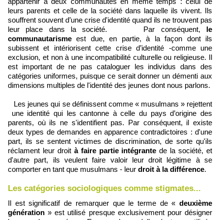
appartenir à deux communautés en même temps : celui de
leurs parents et celle de la société dans laquelle ils vivent. Ils
souffrent souvent d’une crise d'identité quand ils ne trouvent pas
leur place dans la société. Par conséquent,
le
communautarisme
est due, en partie, à la façon dont ils
subissent et intériorisent cette crise d’identité -comme une
exclusion, et non à une incompatibilité culturelle ou religieuse. Il
est important de ne pas cataloguer les individus dans des
catégories uniformes, puisque ce serait donner un démenti aux
dimensions multiples de l'identité des jeunes dont nous parlons.
Les jeunes qui se définissent comme « musulmans » rejettent
une identité qui les cantonne à celle du pays d’origine des
parents, où ils ne s'identifient pas. Par conséquent, il existe
deux types de demandes en apparence contradictoires : d'une
part, ils se sentent victimes de discrimination, de sorte qu'ils
réclament leur droit
à faire partie intégrante
de la société, et
d'autre part, ils veulent faire valoir leur droit légitime à se
comporter en tant que musulmans - leur
droit à la différence
.
Les catégories sociologiques comme stigmates...
Il est significatif de remarquer que le terme de «
deuxième
génération
» est utilisé presque exclusivement pour désigner