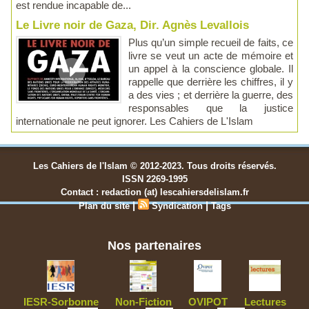
est rendue incapable de...
Le Livre noir de Gaza, Dir. Agnès Levallois
Plus qu’un simple recueil de faits, ce
livre se veut un acte de mémoire et
un appel à la conscience globale. Il
rappelle que derrière les chiffres, il y
a des vies ; et derrière la guerre, des
responsables que la justice
internationale ne peut ignorer. Les Cahiers de L'Islam
Les Cahiers de l'Islam © 2012-2023. Tous droits réservés.
ISSN 2269-1995
Contact : redaction (at) lescahiersdelislam.fr
|
|
Plan du site
Syndication
Tags
Nos partenaires
IESR-Sorbonne
Non-Fiction
OVIPOT
Lectures