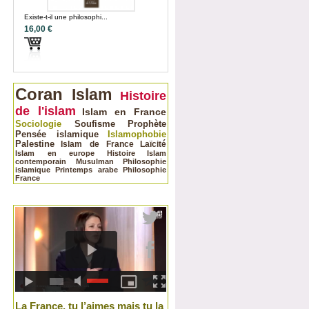
Existe-t-il une philosophi...
16,00 €
Coran
Islam
Histoire
de l'islam
Islam en France
Sociologie
Soufisme
Prophète
Pensée islamique
Islamophobie
Palestine
Islam de France
Laïcité
Islam en europe
Histoire
Islam
contemporain
Musulman
Philosophie
islamique
Printemps arabe
Philosophie
France
La France, tu l’aimes mais tu la