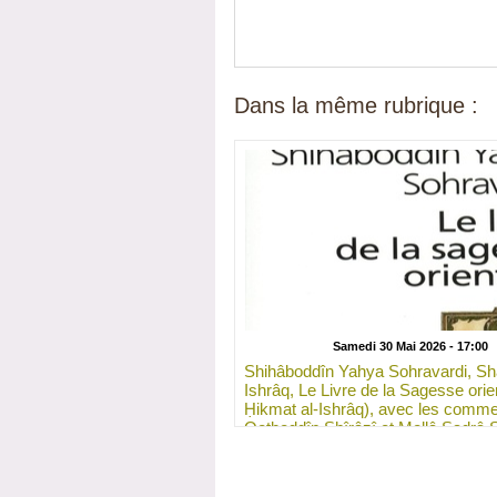
Dans la même rubrique :
Samedi 30 Mai 2026 - 17:00
Shihâboddîn Yahya Sohravardi, Sh
Ishrâq, Le Livre de la Sagesse orie
Ḥikmat al-Ishrâq), avec les comme
Qoṭboddîn Shîrâzî et Mollâ Ṣadrâ S