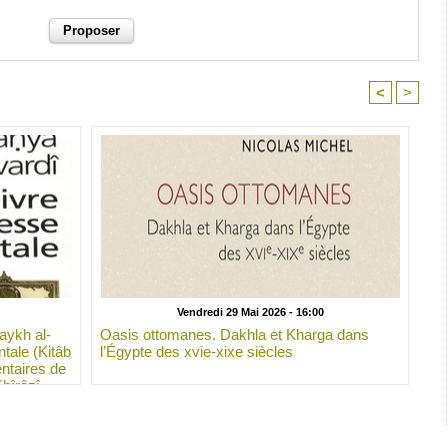
<
>
Vendredi 29 Mai 2026 - 16:00
aykh al-
Oasis ottomanes. Dakhla et Kharga dans
ntale (Kitâb
l’Égypte des xvie-xixe siècles
ntaires de
hîrâzî.