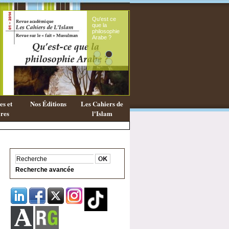
ce
Le souffle
féminin du
phie
message
?
coranique
s et
Nos Éditions
Les Cahiers de
res
l'Islam
Recherche avancée