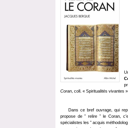
U
C
p
Coran
, coll. « Spiritualités vivantes
Dans ce bref ouvrage, qui repren
propose de " relire " le Coran, c’
spécialistes les " acquis méthodologiqu