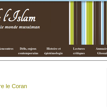
Les cahiers
Qu'est 
de l'Islam
que la
philoso
Arabe 
encontres
Défis, enjeux
Histoire et
Lectures
Annuaire
contemporains
épistémologie
critiques
Glossai
re le Coran