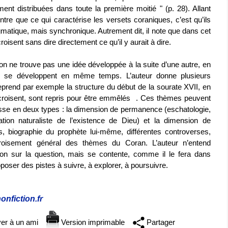
ent distribuées dans toute la première moitié " (p. 28). Allant
ontre que ce qui caractérise les versets coraniques, c’est qu’ils
matique, mais synchronique. Autrement dit, il note que dans cet
oisent sans dire directement ce qu’il y aurait à dire.
n ne trouve pas une idée développée à la suite d’une autre, en
ui se développent en même temps. L’auteur donne plusieurs
eprend par exemple la structure du début de la sourate XVII, en
roisent, sont repris pour être emmêlés
. Ces thèmes peuvent
asse en deux types : la dimension de permanence (eschatologie,
ration naturaliste de l’existence de Dieu) et la dimension de
es, biographie du prophète lui-même, différentes controverses,
ecroisement général des thèmes du Coran. L’auteur n’entend
on sur la question, mais se contente, comme il le fera dans
oser des pistes à suivre, à explorer, à poursuivre.
onfiction.fr
er à un ami
Version imprimable
Partager