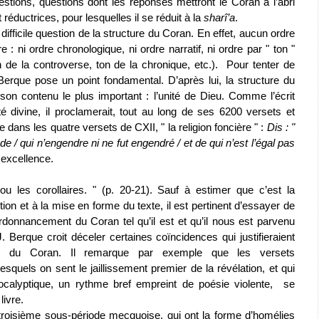
tions, questions dont les réponses mettront le Coran à l’abri
 réductrices, pour lesquelles il se réduit à la
sharî’a
.
difficile question de la structure du Coran. En effet, aucun ordre
e : ni ordre chronologique, ni ordre narratif, ni ordre par " ton "
ton de la controverse, ton de la chronique, etc.). Pour tenter de
Berque pose un point fondamental. D’après lui, la structure du
ir son contenu le plus important : l’unité de Dieu. Comme l’écrit
té divine, il proclamerait, tout au long de ses 6200 versets et
dans les quatre versets de CXII, " la religion foncière " :
Dis : "
tude / qui n’engendre ni ne fut engendré /
et de qui n’est l’égal pas
 excellence.
 les corollaires. " (p. 20-21). Sauf à estimer que c’est la
ion et à la mise en forme du texte, il est pertinent d’essayer de
’ordonnancement du Coran tel qu’il est et qu’il nous est parvenu
. Berque croit déceler certaines coïncidences qui justifieraient
aine du Coran. Il remarque par exemple que les versets
quels on sent le jaillissement premier de la révélation, et qui
pocalyptique, un rythme bref empreint de poésie violente, se
livre.
roisième sous-période mecquoise, qui ont la forme d’homélies