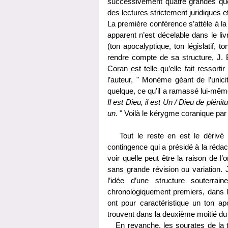
successivement quatre grandes ques
des lectures strictement juridiques et
La première conférence s’attèle à la 
apparent n’est décelable dans le livr
(ton apocalyptique, ton législatif, 
rendre compte de sa structure, J. 
Coran est telle qu’elle fait ressort
l’auteur, " Monème géant de l’unici
quelque, ce qu’il a ramassé lui-même 
Il est Dieu, il est Un / Dieu de pléni
un.
" Voilà le kérygme coranique par
Tout le reste en est le dérivé ou
contingence qui a présidé à la rédact
voir quelle peut être la raison de l
sans grande révision ou variation. J
l’idée d’une structure souterr
chronologiquement premiers, dans les
ont pour caractéristique un ton a
trouvent dans la deuxième moitié du 
En revanche, les sourates de la t