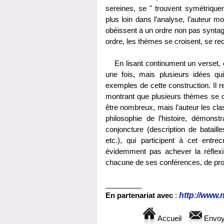
sereines, se " trouvent symétriquem
plus loin dans l’analyse, l’auteur m
obéissent à un ordre non pas syntag
ordre, les thèmes se croisent, se recr
En lisant continument un verset, o
une fois, mais plusieurs idées q
exemples de cette construction. Il r
montrant que plusieurs thèmes se c
être nombreux, mais l’auteur les cl
philosophie de l’histoire, démonst
conjoncture (description de bataill
etc.), qui participent à cet entr
évidemment pas achever la réflexi
chacune de ses conférences, de prop
_________
En partenariat
avec
:
http://www.n
Accueil
Envoy