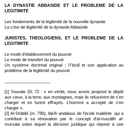
LA DYNASTIE ABBASIDE ET LE PROBLEME DE LA
LEGITIMITE
Les fondements de la légitimité de la nouvelle dynastie
La crise de légitimité de la dynastie Abbaside
JURISTES, THEOLOGIENS, ET LE PROBLEME DE LA
LEGITIMITE
Le mode d'établissement du pouvoir
Le mode de transfert du pouvoir
Un système doctrinal original : l'
I'tizâl
et son application au
problème de la légitimité du pouvoir
____________________
[1] Sourate 33, 72 : « en vérité, nous avons proposé le dépôt
aux cieux, à la terre, aux montagnes, mais ils refusèrent de s’en
charger et en furent effrayés. L’homme a accepté de s’en
charger ».
[2] Al-Shâtibî (m. 790),
fakîh
andalous de l’école malékite qui a
contribué à sa rénovation par le concept d’
al-masâlih al-
mursala
selon lequel la décision juridique qui répond à une