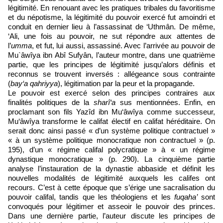
légitimité. En renouant avec les pratiques tribales du favoritisme
et du népotisme, la légitimité du pouvoir exercé fut amoindri et
conduit en dernier lieu à l’assassinat de ‘Uthmân. De même,
‘Ali, une fois au pouvoir, ne sut répondre aux attentes de
l’
umma
, et fut, lui aussi, assassiné. Avec l’arrivée au pouvoir de
Mu`âwîya ibn Abî Sufyân, l’auteur montre, dans une quatrième
partie, que les principes de légitimité jusqu’alors définis et
reconnus se trouvent inversés : allégeance sous contrainte
(
bay‘a qahriyya
), légitimation par la peur et la propagande.
Le pouvoir est exercé selon des principes contraires aux
finalités politiques de la
sharî‘a
sus mentionnées. Enfin, en
proclamant son fils Yazîd ibn Mu‘âwîya comme successeur,
Mu‘âwîya transforme le califat électif en califat héréditaire. On
serait donc ainsi passé « d’un système politique contractuel »
« à un système politique monocratique non contractuel » (p.
195), d’un « régime califal polycratique » à « un régime
dynastique monocratique » (p. 290). La cinquième partie
analyse l’instauration de la dynastie abbaside et définit les
nouvelles modalités de légitimité auxquels les califes ont
recours. C’est à cette époque que s’érige une sacralisation du
pouvoir califal, tandis que les théologiens et les
fuqaha’
sont
convoqués pour légitimer et asseoir le pouvoir des princes.
Dans une dernière partie, l’auteur discute les principes de