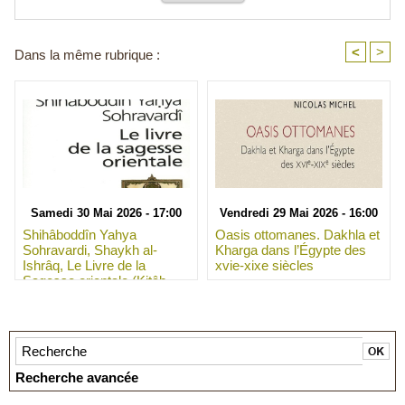
<
>
Dans la même rubrique :
Samedi 30 Mai 2026 - 17:00
Vendredi 29 Mai 2026 - 16:00
Shihâboddîn Yahya
Oasis ottomanes. Dakhla et
Sohravardi, Shaykh al-
Kharga dans l’Égypte des
Ishrâq, Le Livre de la
xvie-xixe siècles
Sagesse orientale (Kitâb
Ḥikmat al-Ishrâq), avec les
commentaires de
Qoṭboddîn Shîrâzî et Mollâ
Ṣadrâ Shîrâzî.
Recherche avancée