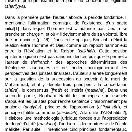
l’histoire politique islamique à partir du concept de légitimité
(
shar‘iyya
).
Dans la première partie, l’auteur aborde la période fondatrice. Il
mentionne l’affirmation coranique de l’existence d’un pacte
initial[1] dans lequel l’homme est « autorisé par Dieu à se
prendre en charge », et où « il devient maître de sa volonté, libre
de son choix » (p. 49). Dans cette optique, Boulaabi définit la
relation entre l’homme et Dieu comme un rapport harmonieux
entre la Révélation et la Raison (
istikhlâf
). Cette position
épistémologique n’est pas sans incidences puisqu’elle permet à
l’auteur de s’affranchir des approches déterministes des
théologiens ascharites et de fonder théologiquement les
perspectives des juristes finalistes. L’auteur s’arrête longuement
sur la question de la succession du pouvoir à la mort de
Muhammad, et il y décèle trois principes : la concertation
(
shûra
), le consensus (
ijmâ‘
) et l’intérêt (
maslaha
). Dans une
seconde partie, Boulaabi établit les principes sur lesquels
s’appuient les juristes pour rendre sentence : raisonnement par
analogie (
al-qiyâs)
, principe de l’approbation (
al-’istihsân
), et
principe d’utilité commune (
al-istislâh
). A la suite d’Al-Shâtibî[2],
il élabore une méthodologie juridique fondée sur l’appréciation
du degré d’utilité (
maslaha
) d’un bien – idée maîtresse de l’école
mâlikite. Par suite, il mentionne cinq principes fondamentaux,