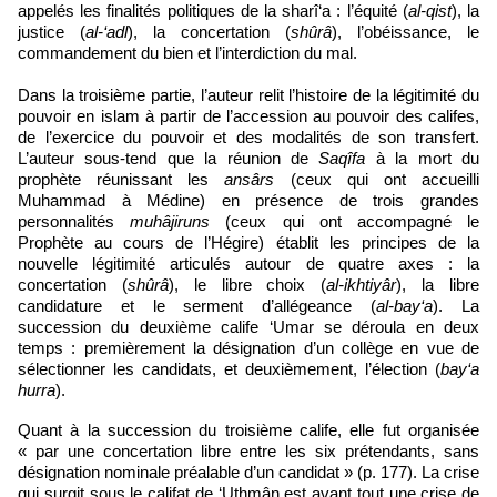
appelés les finalités politiques de la sharî‘a : l’équité (
al-qist
), la
justice (
al-‘adl
), la concertation (
shûrâ
), l’obéissance, le
commandement du bien et l’interdiction du mal.
Dans la troisième partie, l’auteur relit l’histoire de la légitimité du
pouvoir en islam à partir de l’accession au pouvoir des califes,
de l’exercice du pouvoir et des modalités de son transfert.
L’auteur sous-tend que la réunion de
Saqîfa
à la mort du
prophète réunissant les
ansârs
(ceux qui ont accueilli
Muhammad à Médine) en présence de trois grandes
personnalités
muhâjiruns
(ceux qui ont accompagné le
Prophète au cours de l’Hégire) établit les principes de la
nouvelle légitimité articulés autour de quatre axes : la
concertation (
shûrâ
), le libre choix (
al-ikhtiyâr
), la libre
candidature et le serment d’allégeance (
al-bay‘a
). La
succession du deuxième calife ‘Umar se déroula en deux
temps : premièrement la désignation d’un collège en vue de
sélectionner les candidats, et deuxièmement, l’élection (
bay‘a
hurra
).
Quant à la succession du troisième calife, elle fut organisée
« par une concertation libre entre les six prétendants, sans
désignation nominale préalable d’un candidat » (p. 177). La crise
qui surgit sous le califat de ‘Uthmân est avant tout une crise de