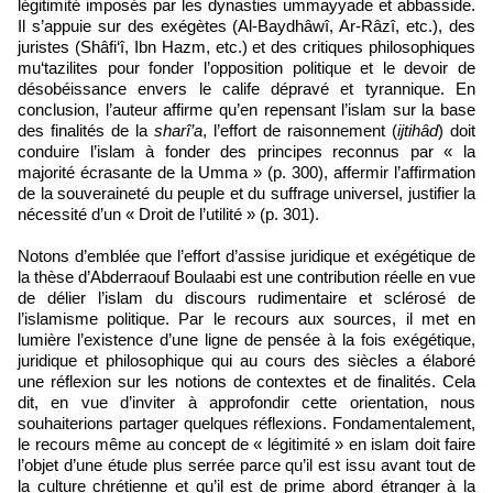
légitimité imposés par les dynasties ummayyade et abbasside.
Il s’appuie sur des exégètes (Al-Baydhâwî, Ar-Râzî, etc.), des
juristes (Shâfi‘î, Ibn Hazm, etc.) et des critiques philosophiques
mu‘tazilites pour fonder l’opposition politique et le devoir de
désobéissance envers le calife dépravé et tyrannique. En
conclusion, l’auteur affirme qu’en repensant l’islam sur la base
des finalités de la
sharî’a
, l’effort de raisonnement (
ijtihâd
) doit
conduire l’islam à fonder des principes reconnus par « la
majorité écrasante de la Umma » (p. 300), affermir l’affirmation
de la souveraineté du peuple et du suffrage universel, justifier la
nécessité d’un « Droit de l’utilité » (p. 301).
Notons d’emblée que l’effort d’assise juridique et exégétique de
la thèse d’Abderraouf Boulaabi est une contribution réelle en vue
de délier l’islam du discours rudimentaire et sclérosé de
l’islamisme politique. Par le recours aux sources, il met en
lumière l’existence d’une ligne de pensée à la fois exégétique,
juridique et philosophique qui au cours des siècles a élaboré
une réflexion sur les notions de contextes et de finalités. Cela
dit, en vue d’inviter à approfondir cette orientation, nous
souhaiterions partager quelques réflexions. Fondamentalement,
le recours même au concept de « légitimité » en islam doit faire
l’objet d’une étude plus serrée parce qu’il est issu avant tout de
la culture chrétienne et qu’il est de prime abord étranger à la