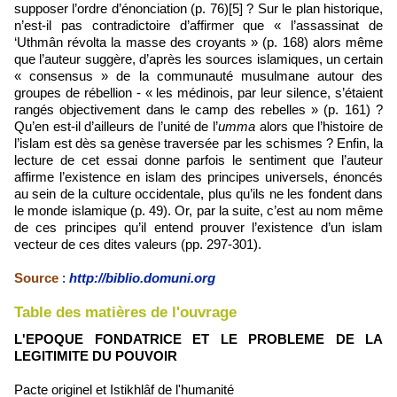
supposer l’ordre d’énonciation (p. 76)[5] ? Sur le plan historique,
n’est-il pas contradictoire d’affirmer que « l’assassinat de
‘Uthmân révolta la masse des croyants » (p. 168) alors même
que l’auteur suggère, d’après les sources islamiques, un certain
« consensus » de la communauté musulmane autour des
groupes de rébellion - « les médinois, par leur silence, s’étaient
rangés objectivement dans le camp des rebelles » (p. 161) ?
Qu’en est-il d’ailleurs de l’unité de l’
umma
alors que l’histoire de
l’islam est dès sa genèse traversée par les schismes ? Enfin, la
lecture de cet essai donne parfois le sentiment que l’auteur
affirme l’existence en islam des principes universels, énoncés
au sein de la culture occidentale, plus qu’ils ne les fondent dans
le monde islamique (p. 49). Or, par la suite, c’est au nom même
de ces principes qu’il entend prouver l’existence d’un islam
vecteur de ces dites valeurs (pp. 297-301).
Source
:
http://biblio.domuni.org
Table des matières de l'ouvrage
L'EPOQUE FONDATRICE ET LE PROBLEME DE LA
LEGITIMITE DU POUVOIR
Pacte originel et Istikhlâf de l'humanité