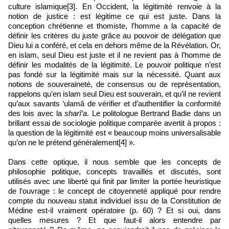
culture islamique[3]. En Occident, la légitimité renvoie à la
notion de justice : est légitime ce qui est juste. Dans la
conception chrétienne et thomiste, l’homme a la capacité de
définir les critères du juste grâce au pouvoir de délégation que
Dieu lui a conféré, et cela en dehors même de la Révélation. Or,
en islam, seul Dieu est juste et il ne revient pas à l’homme de
définir les modalités de la légitimité. Le pouvoir politique n’est
pas fondé sur la légitimité mais sur la nécessité. Quant aux
notions de souveraineté, de consensus ou de représentation,
rappelons qu’en islam seul Dieu est souverain, et qu’il ne revient
qu’aux savants ‘ulamâ de vérifier et d’authentifier la conformité
des lois avec la
sharî‘a
. Le politologue Bertrand Badie dans un
brillant essai de sociologie politique comparée avertit à propos :
la question de la légitimité est « beaucoup moins universalisable
qu’on ne le prétend généralement[4] ».
Dans cette optique, il nous semble que les concepts de
philosophie politique, concepts travaillés et discutés, sont
utilisés avec une liberté qui finit par limiter la portée heuristique
de l’ouvrage : le concept de citoyenneté appliqué pour rendre
compte du nouveau statut individuel issu de la Constitution de
Médine est-il vraiment opératoire (p. 60) ? Et si oui, dans
quelles mesures ? Et que faut-il alors entendre par