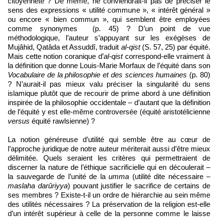
citoyenneté ? De même, ne conviendrait-il pas de préciser le
sens des expressions « utilité commune », « intérêt général »
ou encore « bien commun », qui semblent être employées
comme synonymes (p. 45) ? D’un point de vue
méthodologique, l’auteur s’appuyant sur les exégèses de
Mujâhid, Qatâda et Assuddî, traduit
al-qist
(S. 57, 25) par équité.
Mais cette notion coranique d’
al-qist
correspond-elle vraiment à
la définition que donne Louis-Marie Morfaux de l’équité dans son
Vocabulaire de la philosophie et des sciences humaines
(p. 80)
? N’aurait-il pas mieux valu préciser la singularité du sens
islamique plutôt que de recourir de prime abord à une définition
inspirée de la philosophie occidentale – d’autant que la définition
de l’équité y est elle-même controversée (équité aristotélicienne
versus
équité rawlsienne) ?
La notion généreuse d’utilité qui semble être au cœur de
l’approche juridique de notre auteur mériterait aussi d’être mieux
délimitée. Quels seraient les critères qui permettraient de
discerner la nature de l’éthique sacrificielle qui en découlerait –
la sauvegarde de l’unité de la
umma
(utilité dite nécessaire –
maslaha
darûriyya
) pouvant justifier le sacrifice de certains de
ses membres ? Existe-t-il un ordre de hiérarchie au sein même
des utilités nécessaires ? La préservation de la religion est-elle
d’un intérêt supérieur à celle de la personne comme le laisse