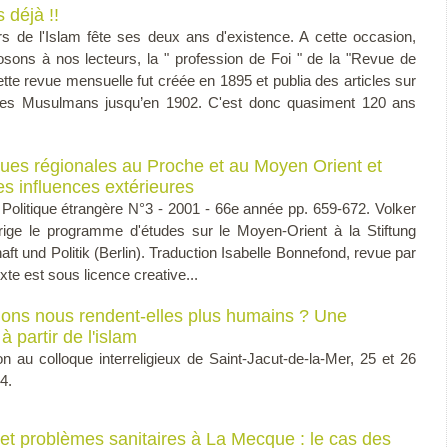
 déjà !!
s de l'Islam fête ses deux ans d'existence. A cette occasion,
sons à nos lecteurs, la " profession de Foi " de la "Revue de
ette revue mensuelle fut créée en 1895 et publia des articles sur
t les Musulmans jusqu’en 1902. C'est donc quasiment 120 ans
es régionales au Proche et au Moyen Orient et
es influences extérieures
 Politique étrangère N°3 - 2001 - 66e année pp. 659-672. Volker
rige le programme d'études sur le Moyen-Orient à la Stiftung
ft und Politik (Berlin). Traduction Isabelle Bonnefond, revue par
xte est sous licence creative...
gions nous rendent-elles plus humains ? Une
 à partir de l'islam
on au colloque interreligieux de Saint-Jacut-de-la-Mer, 25 et 26
4.
 et problèmes sanitaires à La Mecque : le cas des