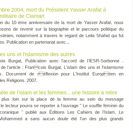
bre 2004, mort du Président Yasser Arafat à
 militaire de Clamart
on du 10 ème anniversaire de la mort de Yasser Arafat, nous
sons de revenir sur la biographie et le parcours politique du
estinien, notamment à travers le regard de Leila Shahid qui fut
s. Publication en partenariat avec...
des uns et l'islamisme des autres
ois Burgat, Publication avec l'accord de l'IESR-Sorbonne .
de l'article : Francois Burgat. L'islam des uns et l'islamisme
s. Document de réflexion pour L'Institut Européen en
es Religions. 2007.
ète de l’islam et les femmes…une histoire à relire
r plus loin sur la place de la femme au sein du message
le lecteur pourra se reporter à l'ouvrage " Le souffle féminin du
oranique " publié aux Éditions Les Cahiers de l'Islam. Le
 Mohammed a sans aucun doute été l’un des plus grands