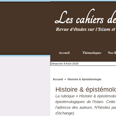
Existe-t-il
une
philosophie
Islamique ?
Accueil
Thématiques
Nos R
Dimanche 9 Août 2026
Accueil
>
Histoire & épistémologie
Histoire & épistémol
La rubrique « Histoire & épistémolog
épistémologiques de l’Islam. Cette 
l’adresse des auteurs. N’hésitez pas
d'échange).