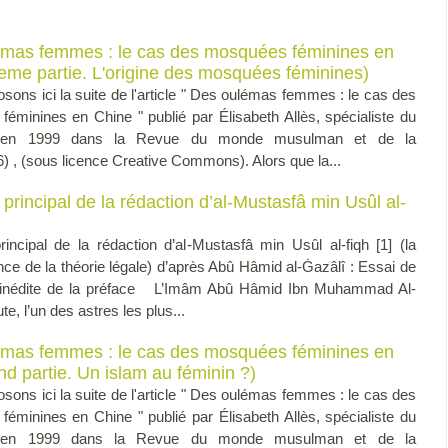
mas femmes : le cas des mosquées féminines en
eme partie. L'origine des mosquées féminines)
sons ici la suite de l'article " Des oulémas femmes : le cas des
éminines en Chine " publié par Élisabeth Allès, spécialiste du
 en 1999 dans la Revue du monde musulman et de la
) , (sous licence Creative Commons). Alors que la...
f principal de la rédaction d’al-Mustasfâ min Usûl al-
 principal de la rédaction d’al-Mustasfâ min Usûl al-fiqh [1] (la
ce de la théorie légale) d’après Abû Hâmid al-Ġazâlî : Essai de
n inédite de la préface L’Imâm Abû Hâmid Ibn Muhammad Al-
te, l’un des astres les plus...
mas femmes : le cas des mosquées féminines en
nd partie. Un islam au féminin ?)
sons ici la suite de l'article " Des oulémas femmes : le cas des
éminines en Chine " publié par Élisabeth Allès, spécialiste du
 en 1999 dans la Revue du monde musulman et de la