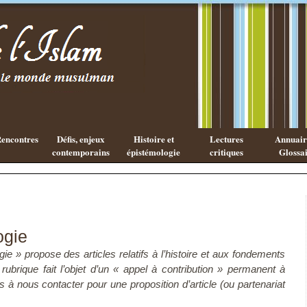
Les cahiers
Qu'est ce
de l'Islam
que la
philosophie
Arabe ?
encontres
Défis, enjeux
Histoire et
Lectures
Annuaire
contemporains
épistémologie
critiques
Glossai
ogie
ie » propose des articles relatifs à l’histoire et aux fondements
rubrique fait l’objet d’un « appel à contribution » permanent à
 à nous contacter pour une proposition d’article (ou partenariat