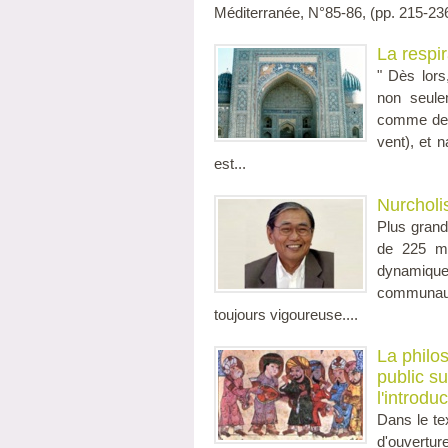
Méditerranée, N°85-86, (pp. 215-236
La respir
" Dès lors
non seule
comme des s
vent), et 
est...
Nurcholi
Plus grand
de 225 mi
dynamique
communaut
toujours vigoureuse....
La philo
public su
l'introduc
Dans le tex
d'ouvertur