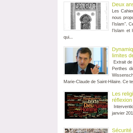
Deux ans
Les Cahier
nous propo
l'Islam". C
l'Islam e
qui...
Dynamiqu
limites d
Extrait de
Perthes di
Wissenscha
Marie-Claude de Saint-Hilaire. Ce te
Les reli
réflexion
Interventi
janvier 201
Sécurité