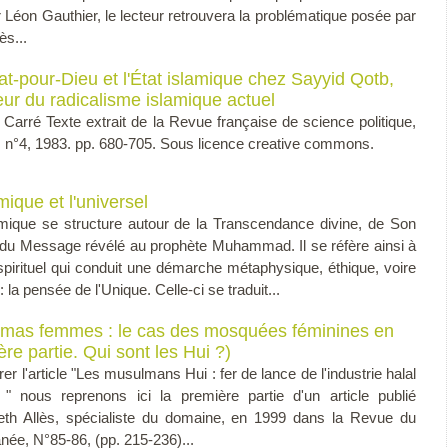
Léon Gauthier, le lecteur retrouvera la problématique posée par
ès...
t-pour-Dieu et l'État islamique chez Sayyid Qotb,
teur du radicalisme islamique actuel
r Carré Texte extrait de la Revue française de science politique,
 n°4, 1983. pp. 680-705. Sous licence creative commons.
amique et l'universel
lamique se structure autour de la Transcendance divine, de Son
t du Message révélé au prophète Muhammad. Il se réfère ainsi à
spirituel qui conduit une démarche métaphysique, éthique, voire
 la pensée de l'Unique. Celle-ci se traduit...
mas femmes : le cas des mosquées féminines en
re partie. Qui sont les Hui ?)
irer l'article "Les musulmans Hui : fer de lance de l'industrie halal
" nous reprenons ici la première partie d'un article publié
eth Allès, spécialiste du domaine, en 1999 dans la Revue du
ée, N°85-86, (pp. 215-236)...