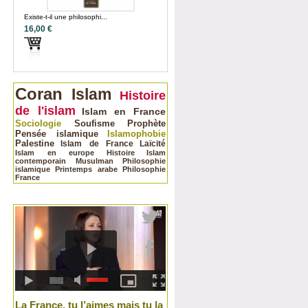
Existe-t-il une philosophi...
16,00 €
Coran
Islam
Histoire
de l'islam
Islam en France
Sociologie
Soufisme
Prophète
Pensée islamique
Islamophobie
Palestine
Islam de France
Laïcité
Islam en europe
Histoire
Islam
contemporain
Musulman
Philosophie
islamique
Printemps arabe
Philosophie
France
La France, tu l’aimes mais tu la