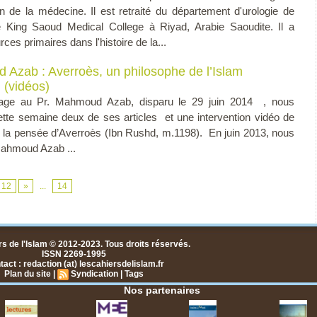
en de la médecine. Il est retraité du département d'urologie de
té King Saoud Medical College à Riyad, Arabie Saoudite. Il a
ces primaires dans l'histoire de la...
Azab : Averroès, un philosophe de l’Islam
 (vidéos)
e au Pr. Mahmoud Azab, disparu le 29 juin 2014 , nous
ette semaine deux de ses articles et une intervention vidéo de
r la pensée d’Averroès (Ibn Rushd, m.1198). En juin 2013, nous
Mahmoud Azab ...
12
»
...
14
s de l'Islam © 2012-2023. Tous droits réservés.
ISSN 2269-1995
act : redaction (at) lescahiersdelislam.fr
Plan du site
|
Syndication
|
Tags
Nos partenaires