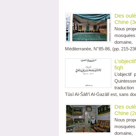
Des oulé
Chine (3
Nous propo
mosquées f
domaine,
Méditerranée, N°85-86, (pp. 215-236
L’objecti
fiqh
L’objectif
Quintessen
traductio
Tûsî Al-Šâfi‘î Al-Ġazâlî est, sans dou
Des oulé
Chine (2
Nous propo
mosquées f
domaine,