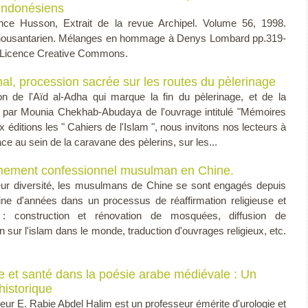
 indonésiens
nce Husson, Extrait de la revue Archipel. Volume 56, 1998.
 nousantarien. Mélanges en hommage à Denys Lombard pp.319-
 Licence Creative Commons.
l, procession sacrée sur les routes du pèlerinage
on de l'Aïd al-Adha qui marque la fin du pèlerinage, et de la
n par Mounia Chekhab-Abudaya de l'ouvrage intitulé "Mémoires
x éditions les " Cahiers de l'Islam ", nous invitons nos lecteurs à
ce au sein de la caravane des pèlerins, sur les...
nement confessionnel musulman en Chine.
eur diversité, les musulmans de Chine se sont engagés depuis
ine d'années dans un processus de réaffirmation religieuse et
re : construction et rénovation de mosquées, diffusion de
on sur l'islam dans le monde, traduction d'ouvrages religieux, etc.
 et santé dans la poésie arabe médiévale : Un
istorique
eur E. Rabie Abdel Halim est un professeur émérite d'urologie et