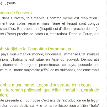
) , (sous...
ation de l'univers.
, dans l’univers, tout respire. L’homme même est respiration :
ment son corps respire, mais l’âme et l’esprit sont conçus
ouffles. En arabe, ruh (l’esprit) est d’ailleurs proche de rih (le
nafs (l’âme) proche de nafas (la respiration). Dans le Coran, ruh
sh Madjid et la Fondation Paramadina
 pays musulman du monde, l'Indonésie, immense Etat insulaire
llions d'habitants est situé en Asie du sud-est. Démocratie
, économie émergente prometteuse, ce pays, possède une
é musulmane majoritaire (85% de musulmans), ancienne mais
sophie musulmane. Leçon d'ouverture d'un cours
r « le roman philosophique d'ibn Thofaïl ». Extrait de
tion.
te présenté ici, composé d'extraits de l'introduction de la leçon
e d'un cours public sur « le roman philosophique » d'ibn Thofaïl