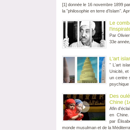
[1] donnée le 16 novembre 1899 par 
la "philosophie en terre d'Islam". Apr
Le comba
l'inspira
Par Olivie
33e année,
L'art isl
" L'art is
Unicité, e
un centre 
psychique :
Des oulé
Chine (1è
Afin d'écla
en Chine. 
par Élisab
monde musulman et de la Méditerran