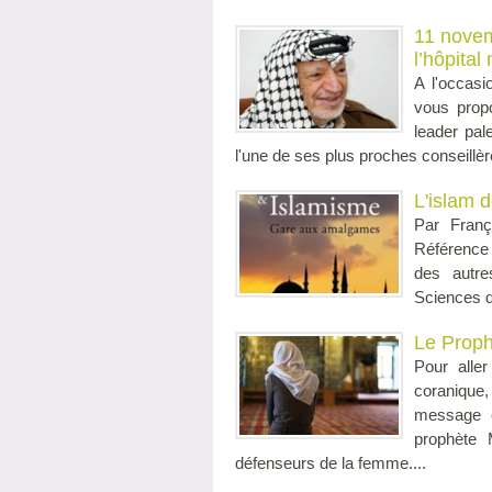
11 novem
l’hôpital
A l'occasi
vous propo
leader pal
l'une de ses plus proches conseillère
L'islam 
Par Franç
Référence 
des autre
Sciences d
Le Proph
Pour alle
coranique, 
message c
prophète
défenseurs de la femme....