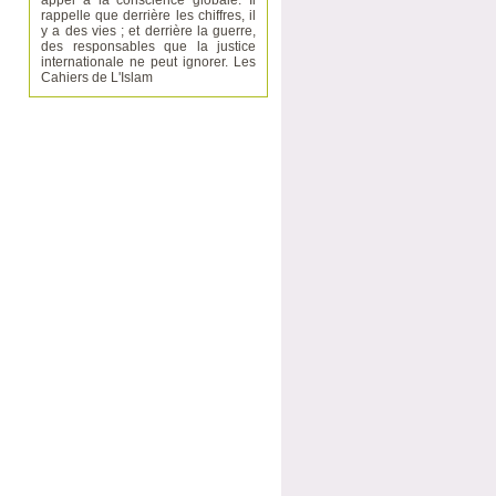
appel à la conscience globale. Il
rappelle que derrière les chiffres, il
y a des vies ; et derrière la guerre,
des responsables que la justice
internationale ne peut ignorer. Les
Cahiers de L'Islam