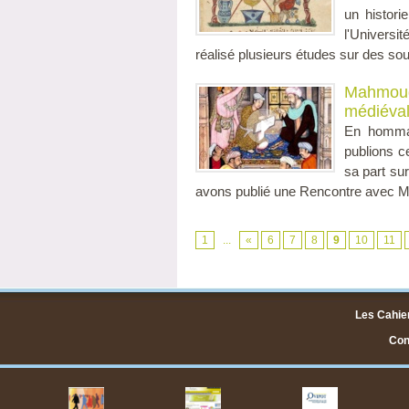
un histori
l'Universi
réalisé plusieurs études sur des sour
Mahmoud 
médiéval
En hommag
publions c
sa part su
avons publié une Rencontre avec 
1
...
«
6
7
8
9
10
11
Les Cahier
Cont