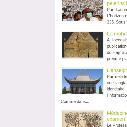
pèlerins
Par Laure
L'horizon
335. Sous
Le mahma
A l'occasi
publicatio
du Hajj" au
prendre pla
L'enseig
Par delà l
une vingta
identitai
l'informati
Comme dans...
Médecine
examen h
Le Profess