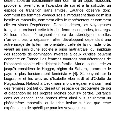
désert apparaît traditionnellement comme un topos masculin,
propice à l’aventure, à l’abandon de soi et à la solitude, un
espace de transition sans limites. L’autrice observe donc
comment les femmes voyageuses s’introduisent dans ce milieu
hostile et masculin, comment elles le représentent et comment
elle en vivent l’expérience. Dans le désert, les voyageuses
françaises croisent cette fois des femmes nomades, touaregs.
Si leurs récits témoignent encore de stéréotypes qu’elles
n’arrivent pas à dépasser, elles développent cependant une
autre image de la femme orientale : celle de la nomade forte,
vivant au sein d’une société a priori matriarcale, qui implique
des rapports de domination inverses à ceux qu’elles peuvent
connaître en France. Les femmes touaregs sont détentrices de
l’alphabétisation et elles dirigent la famille. Marie-Louise Lédé va
jusqu’à considérer le Hoggar, région du Sahara, comme « le
pays le plus foncièrement féministe » [4]. S’appuyant sur la
biographie et les œuvres d’Isabelle Eberhardt et d’Odette de
Puigaudeau, Natascha Ueckmann montre également comment
des femmes ont fait du désert un espace de découverte de soi
et d’abandon de ses propres racines pour s’y perdre. L’errance
dans cet espace sans bornes n’est ainsi plus seulement un
phénomène masculin, et l’autrice insiste sur ce que cette
expérience a de spécifique pour les voyageuses.