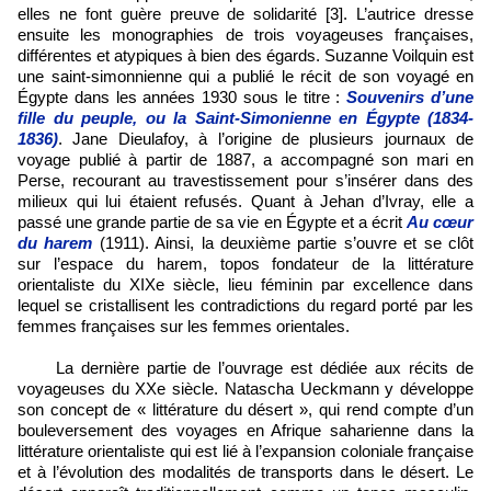
elles ne font guère preuve de solidarité [3]. L’autrice dresse
ensuite les monographies de trois voyageuses françaises,
différentes et atypiques à bien des égards. Suzanne Voilquin est
une saint-simonnienne qui a publié le récit de son voyagé en
Égypte dans les années 1930 sous le titre :
Souvenirs d’une
fille du peuple, ou la Saint-Simonienne en Égypte (1834-
1836)
. Jane Dieulafoy, à l’origine de plusieurs journaux de
voyage publié à partir de 1887, a accompagné son mari en
Perse, recourant au travestissement pour s’insérer dans des
milieux qui lui étaient refusés. Quant à Jehan d’Ivray, elle a
passé une grande partie de sa vie en Égypte et a écrit
Au cœur
du harem
(1911). Ainsi, la deuxième partie s’ouvre et se clôt
sur l’espace du harem, topos fondateur de la littérature
orientaliste du XIXe siècle, lieu féminin par excellence dans
lequel se cristallisent les contradictions du regard porté par les
femmes françaises sur les femmes orientales.
La dernière partie de l’ouvrage est dédiée aux récits de
voyageuses du XXe siècle. Natascha Ueckmann y développe
son concept de « littérature du désert », qui rend compte d’un
bouleversement des voyages en Afrique saharienne dans la
littérature orientaliste qui est lié à l’expansion coloniale française
et à l’évolution des modalités de transports dans le désert. Le