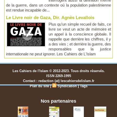
interrogent aussi la définition même
de la guerre, dans un contexte où la population palestinienne
est rendue incapable de...
Le Livre noir de Gaza, Dir. Agnès Levallois
Plus qu’un simple recueil de faits, ce
livre se veut un acte de mémoire et
un appel à la conscience globale. Il
rappelle que derrière les chiffres, il y
a des vies ; et derrière la guerre, des
responsables que la justice
internationale ne peut ignorer. Les Cahiers de L'Islam
Les Cahiers de l'Islam © 2012-2023. Tous droits réservés.
ISSN 2269-1995
Contact : redaction (at) lescahiersdelislam.fr
|
|
Plan du site
Syndication
Tags
Nos partenaires