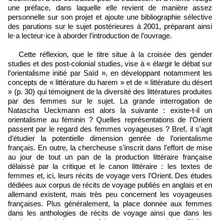
une préface, dans laquelle elle revient de manière assez
personnelle sur son projet et ajoute une bibliographie sélective
des parutions sur le sujet postérieures à 2001, préparant ainsi
le·a lecteur·ice à aborder l’introduction de l’ouvrage.
Cette réflexion, que le titre situe à la croisée des gender
studies et des post-colonial studies, vise à « élargir le débat sur
l’orientalisme initié par Saïd », en développant notamment les
concepts de « littérature du harem » et de « littérature du désert
» (p. 30) qui témoignent de la diversité des littératures produites
par des femmes sur le sujet. La grande interrogation de
Natascha Ueckmann est alors la suivante : existe-t-il un
orientalisme au féminin ? Quelles représentations de l’Orient
passent par le regard des femmes voyageuses ? Bref, il s’agit
d’étudier la potentielle dimension genrée de l’orientalisme
français. En outre, la chercheuse s’inscrit dans l’effort de mise
au jour de tout un pan de la production littéraire française
délaissé par la critique et le canon littéraire : les textes de
femmes et, ici, leurs récits de voyage vers l’Orient. Des études
dédiées aux corpus de récits de voyage publiés en anglais et en
allemand existent, mais très peu concernent les voyageuses
françaises. Plus généralement, la place donnée aux femmes
dans les anthologies de récits de voyage ainsi que dans les