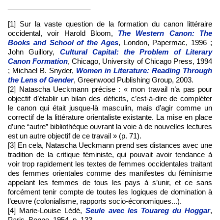
_____________________
[1] Sur la vaste question de la formation du canon littéraire
occidental, voir Harold Bloom,
The Western Canon: The
Books and School of the Ages
, London, Papermac, 1996 ;
John Guillory,
Cultural Capital: the Problem of Literary
Canon Formation
, Chicago, University of Chicago Press, 1994
; Michael B. Snyder,
Women in Literature: Reading Through
the Lens of Gender
, Greenwood Publishing Group, 2003.
[2] Natascha Ueckmann précise : « mon travail n’a pas pour
objectif d’établir un bilan des déficits, c’est-à-dire de compléter
le canon qui était jusque-là masculin, mais d’agir comme un
correctif de la littérature orientaliste existante. La mise en place
d’une “autre” bibliothèque ouvrant la voie à de nouvelles lectures
est un autre objectif de ce travail » (p. 71).
[3] En cela, Natascha Ueckmann prend ses distances avec une
tradition de la critique féministe, qui pouvait avoir tendance à
voir trop rapidement les textes de femmes occidentales traitant
des femmes orientales comme des manifestes du féminisme
appelant les femmes de tous les pays à s’unir, et ce sans
forcément tenir compte de toutes les logiques de domination à
l’œuvre (colonialisme, rapports socio-économiques...).
[4] Marie-Louise Lédé,
Seule avec les Touareg du Hoggar
,
Paris, Bonne, 1954, p. 133.