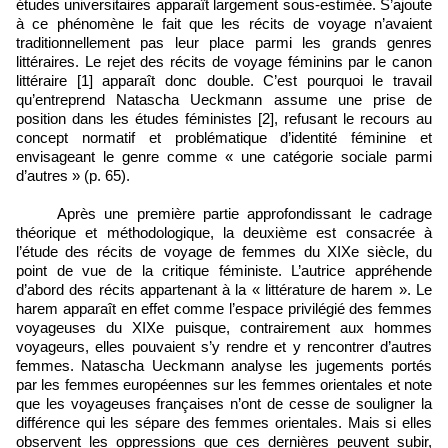
études universitaires apparaît largement sous-estimée. S’ajoute
à ce phénomène le fait que les récits de voyage n’avaient
traditionnellement pas leur place parmi les grands genres
littéraires. Le rejet des récits de voyage féminins par le canon
littéraire [1] apparaît donc double. C’est pourquoi le travail
qu’entreprend Natascha Ueckmann assume une prise de
position dans les études féministes [2], refusant le recours au
concept normatif et problématique d’identité féminine et
envisageant le genre comme « une catégorie sociale parmi
d’autres » (p. 65).
Après une première partie approfondissant le cadrage
théorique et méthodologique, la deuxième est consacrée à
l’étude des récits de voyage de femmes du XIXe siècle, du
point de vue de la critique féministe. L’autrice appréhende
d’abord des récits appartenant à la « littérature de harem ». Le
harem apparaît en effet comme l’espace privilégié des femmes
voyageuses du XIXe puisque, contrairement aux hommes
voyageurs, elles pouvaient s’y rendre et y rencontrer d’autres
femmes. Natascha Ueckmann analyse les jugements portés
par les femmes européennes sur les femmes orientales et note
que les voyageuses françaises n’ont de cesse de souligner la
différence qui les sépare des femmes orientales. Mais si elles
observent les oppressions que ces dernières peuvent subir,