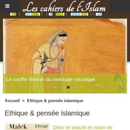
Le souffle féminin du message coranique
Accueil
>
Ethique & pensée islamique
Ethique & pensée islamique
Désir et beauté en islam de