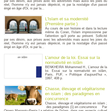
par ses désirs, aux prises avec les adversités mais aussi les joies du
réel, l'homme n'y est jamais déprécié, ni par la nostalgie d'un passé
érigé en âge d'Or, ni par la...
L'Islam et sa modernité
(Première partie )
Au cours de son histoire et dans la lecture
même du Coran, l'Islam impressionne par
l'attention qu'il porte au présent. Sollicité
par ses désirs, aux prises avec les adversités mais aussi les joies du
réel, l'homme n'y est jamais déprécié, ni par la nostalgie d'un passé
érigé en âge d'Or, ni par la...
L’amour de la loi. Essai sur la
normativité en islâm
BENKHEIRA Mohammed H., L’amour de la
loi. Essai sur la normativité en islâm,
Paris, PUF, « Politique d’aujourd’hui »,
1997, 408 p.
Chasse, élevage et végétarisme
en islam ; des paradigmes en
concurrence
Chasse, élevage et végétarisme en islam ;
des paradigmes (1) en concurrence Par
Omero Marongiu-Perria La relation de l'islam, dans ses aspects cultuel