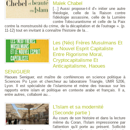
Malek Chabel
[...] Aussi propose-t-il d'« initier une autre
théologie, celle de la Raison contre
l'idéologie assassine, celle de la Lumière
contre l'obscurantisme et celle de la Paix
contre la monstruosité du crime, de la décapitation et de l'outrage ». (p.
11-12) tout en invitant à connaître l'histoire de la...
Les (Néo) Frères Musulmans Et
Le Nouvel Esprit Capitaliste
Entre Rigorisme Moral,
Cryptocapitalisme Et
Anticapitalisme, Haoues
SENIGUER
Haoues Seniguer, est maître de conférences en science politique à
Sciences Po Lyon et chercheur au laboratoire Triangle, UMR 5206,
Lyon. Il est spécialiste de l’islamisme et mène des travaux sur les
rapports entre islam et politique en contexte arabe et français. Il a,
entre autres, collaboré au...
L'Islam et sa modernité
(Seconde partie )
Au cours de son histoire et dans la lecture
même du Coran, l'Islam impressionne par
l'attention qu'il porte au présent. Sollicité