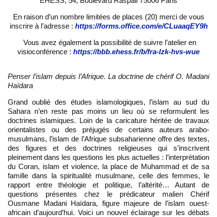
EHESS, 54, Boulevard Raspail 75006 Paris
En raison d’un nombre limitées de places (20) merci de vous
inscrire à l’adresse :
https://forms.office.com/e/CLuaaqEY9h
Vous avez également la possibilité de suivre l’atelier en
visioconférence :
https://bbb.ehess.fr/b/fra-lzk-hvs-wue
Penser l’islam depuis l’Afrique. La doctrine de chérif O. Madani
Haïdara
Grand oublié des études islamologiques, l’islam au sud du
Sahara n’en reste pas moins un lieu où se reformulent les
doctrines islamiques. Loin de la caricature héritée de travaux
orientalistes ou des préjugés de certains auteurs arabo-
musulmans, l’islam de l’Afrique subsaharienne offre des textes,
des figures et des doctrines religieuses qui s’inscrivent
pleinement dans les questions les plus actuelles : l’interprétation
du Coran, islam et violence, la place de Muhammad et de sa
famille dans la spiritualité musulmane, celle des femmes, le
rapport entre théologie et politique, l’altérité… Autant de
questions présentes chez le prédicateur malien Chérif
Ousmane Madani Haïdara, figure majeure de l’islam ouest-
africain d’aujourd’hui. Voici un nouvel éclairage sur les débats