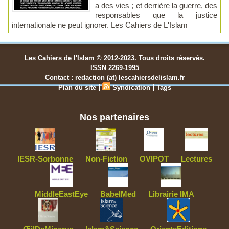
a des vies ; et derrière la guerre, des
responsables que la justice
internationale ne peut ignorer. Les Cahiers de L'Islam
Les Cahiers de l'Islam © 2012-2023. Tous droits réservés.
ISSN 2269-1995
Contact : redaction (at) lescahiersdelislam.fr
|
|
Plan du site
Syndication
Tags
Nos partenaires
IESR-Sorbonne
Non-Fiction
OVIPOT
Lectures
MiddleEastEye
BabelMed
Librairie IMA