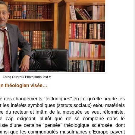
Tareq Oubrou/ Photo sudouest.fr
un théologien visée…
e des changements "tectoniques" en ce qu’elle heurte les
t les intérêts symboliques (statuts sociaux) et/ou matériels
ée du recteur et imâm de la mosquée se veut réformiste.
ce cap exigeant, plutôt que de se complaire dans le
iste d’une certaine "pensée" théologique sclérosée, dont
 ainsi que les communautés musulmanes d’Europe payent