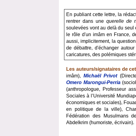
En publiant cette lettre, la réda
rentrer dans une
querelle de 
soulevées vont au delà du seul
le rôle d'un imâm en France, de
aussi, implicitement, la questio
de débattre, d'échanger autour
caricatures, des polémiques stér
Les auteurs/signataires de cet 
imâm),
Michaël Privot
(Direct
Omero Marongui-Perria
(sociol
(anthropologue, Professeur assi
Sociales à l’Université Mundiap
économiques et sociales), Foua
en politique de la ville), Cha
Fédération des Musulmans de
Abdelkrim (humoriste, écrivain).
__________