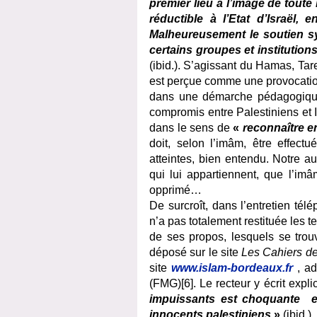
premier lieu à l’image de toute 
réductible à l’Etat d’Israël
Malheureusement le soutien sys
certains groupes et institutions
(ibid.). S’agissant du Hamas, Ta
est perçue comme une provocation
dans une démarche pédagogique
compromis entre Palestiniens et 
dans le sens de
«
reconnaître en
doit, selon l’imâm, être effectu
atteintes, bien entendu. Notre a
qui lui appartiennent, que l’i
opprimé…
De surcroît, dans l’entretien té
n’a pas totalement restituée les t
de ses propos, lesquels se trou
déposé sur le site
Les Cahiers de
site
www.islam-bordeaux.fr
, a
(FMG)[6]. Le recteur y écrit expl
impuissants est choquante et
innocents palestiniens
»
(ibid.).