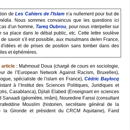
ction de
Les Cahiers de l'Islam
n'a nullement pour but de
média
. Nous sommes convaincus que les questions ici
 cas d'un homme,
Tareq Oubrou
, pour nous interpeller sur
 sa place dans le débat public, etc. Cette lettre soulève
n de savoir s'il est possible, aux musulmans de/en France,
 d'idées et de prises de position sans tomber dans des
iles et éphémères.
article
: Mahmoud Doua (chargé de cours en sociologie,
eur de l’European Network Against Racism, Bruxelles),
ogue, spécialiste de l'islam en France),
Cédric Baylocq
stant à l’Institut des Sciences Politiques, Juridiques et
olis, Casablanca), Djilali Elabed (Enseignant en sciences
d Sanaadi (géomètre, imâm), Nouredine Farssi (consultant
rrafeddine Mouslim (historien, secrétaire général de la
 la Gironde et président du CRCM Aquitaine), Farid
_______