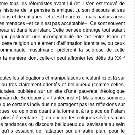
e tous les réformistes avant lui (et il s’en est trouvé de
 histoire de la pensée islamique…), son discours et ses
gations et de critiques –et c’est heureux–, mais parfois aussi
 des menaces –et ce n’est pas acceptable–. Ce sont souvent
 peau et dans leur islam. Cette pensée dérange tout autant
, qui postulent une incompatibilité de fait entre Islam et
cette religion un élément d’affirmation identitaire, ou ceux
 communauté musulmane, préfèrent la sclérose de cette
e
r la manière dont celle-ci peut affronter les défis du XXI
tes les allégations et manipulations circulant ici et là sur
x ou très clairement orientés et belliqueux (comme celles,
urales, publiées sur un site d’une pauvreté théologique
l’imâm de Bordeaux à « l’antéchrist »). Mais nous sommes
 que certains individus ne partagent pas les réflexions sur
ues, ou opinions quant à la forme et à la place de l’islam
 le plus élémentaire…), ou encore les critiques sévères mais
es tendances ou discours belliqueux qui sévissent au sein
’ils essaient de l’attaquer sur un autre plan, pour le