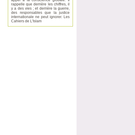
appel à la conscience globale. Il
rappelle que derrière les chiffres, il
y a des vies ; et derrière la guerre,
des responsables que la justice
internationale ne peut ignorer. Les
Cahiers de L'Islam