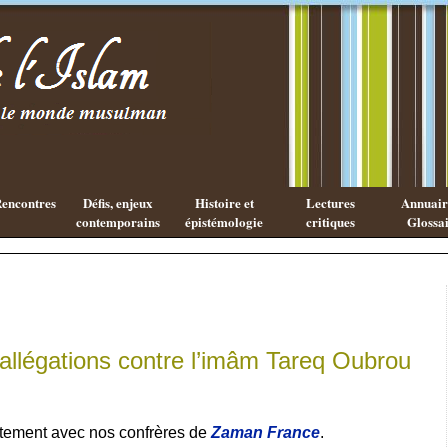
Les cahiers
Qu'est ce
de l'Islam
que la
philosophie
Arabe ?
encontres
Défis, enjeux
Histoire et
Lectures
Annuaire
contemporains
épistémologie
critiques
Glossai
allégations contre l’imâm Tareq Oubrou
ntement avec nos confrères de
Zaman France
.