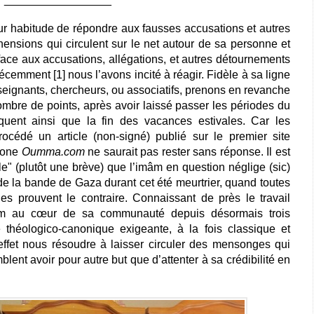
r habitude de répondre aux fausses accusations et autres
ensions qui circulent sur le net autour de sa personne et
face aux accusations, allégations, et autres détournements
écemment [1] nous l’avons incité à réagir. Fidèle à sa ligne
nseignants, chercheurs, ou associatifs, prenons en revanche
 nombre de points, après avoir laissé passer les périodes du
équent ainsi que la fin des vacances estivales. Car les
océdé un article (non-signé) publié sur le premier site
hone
Oumma.com
ne saurait pas rester sans réponse. Il est
cle" (plutôt une brève) que l’imâm en question néglige (sic)
s de la bande de Gaza durant cet été meurtrier, quand toutes
les prouvent le contraire. Connaissant de près le travail
mâm au cœur de sa communauté depuis désormais trois
théologico-canonique exigeante, à la fois classique et
ffet nous résoudre à laisser circuler des mensonges qui
blent avoir pour autre but que d’attenter à sa crédibilité en