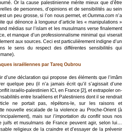
ourné. Or la cause palestinienne mérite mieux que d’être
lles de personnes, d’opinions et de sensibilités au sein
est un peu grosse, si l’on nous permet, et
Oumma.com
n’a
site qui dénonce à longueur d’article les « manipulations »
rand médias sur l’islam et les musulmans verse finalement
ce, et manque d’un professionnalisme minimal qui viserait
èlement aux sources. Ceci est particulièrement indigne d’un
ans le sens du respect des différentes sensibilités qui
lmane).
aques israéliennes par Tareq Oubrou
ir d’une déclaration qui propose des éléments que l’imâm
er quelque peu (il n’a jamais écrit qu’il s’agissait d’une
nflit israélo-palestinien ICI, en France [2], et extrapoler on-
sabilités entre Israéliens et Palestiniens dont il se rendrait
icle ne portait pas, répétons-le, sur les raisons et
ette nouvelle escalade de la violence au Proche-Orient (à
principalement), mais sur
l’importation du conflit
sous nos
lle juifs et musulmans de France peuvent agir, selon lui…
sable religieux de la craindre et d’essayer de la prévenir