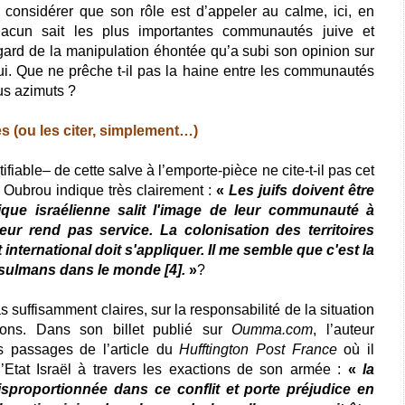
 considérer que son rôle est d’appeler au calme, ici, en
cun sait les plus importantes communautés juive et
ard de la manipulation éhontée qu’a subi son opinion sur
oui. Que ne prêche t-il pas la haine entre les communautés
ous azimuts ?
es (ou les citer, simplement…)
fiable– de cette salve à l’emporte-pièce ne cite-t-il pas cet
 Oubrou indique très clairement :
«
Les juifs doivent être
ique israélienne salit l'image de leur communauté à
eur rend pas service. La colonisation des territoires
t international doit s'appliquer. Il me semble que c'est la
sulmans dans le monde [4].
»
?
 suffisamment claires, sur la responsabilité de la situation
vons. Dans son billet publié sur
Oumma.com
, l’auteur
s passages de l’article du
Hufftington Post France
où il
Etat Israël à travers les exactions de son armée :
«
la
 disproportionnée dans ce conflit et porte préjudice en