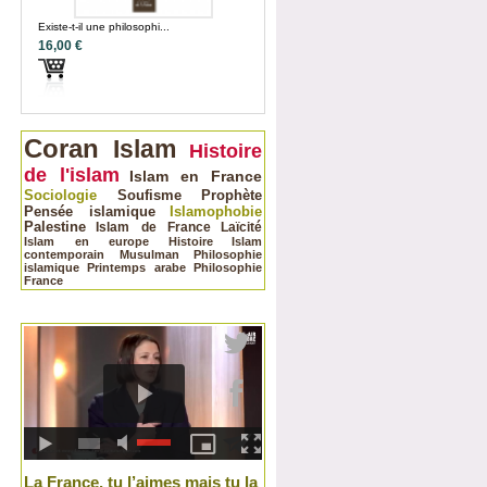
Existe-t-il une philosophi...
16,00 €
Coran
Islam
Histoire
de l'islam
Islam en France
Sociologie
Soufisme
Prophète
Pensée islamique
Islamophobie
Palestine
Islam de France
Laïcité
Islam en europe
Histoire
Islam
contemporain
Musulman
Philosophie
islamique
Printemps arabe
Philosophie
France
La France, tu l’aimes mais tu la