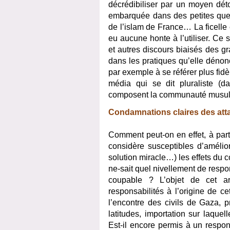
décrédibiliser par un moyen dét
embarquée dans des petites quere
de l’islam de France… La ficelle 
eu aucune honte à l’utiliser. Ce 
et autres discours biaisés des g
dans les pratiques qu’elle dénon
par exemple à se référer plus fid
média qui se dit pluraliste (d
composent la communauté musu
Condamnations claires des att
Comment peut-on en effet, à part
considère susceptibles d’amélior
solution miracle…) les effets du co
ne-sait quel nivellement de respon
coupable ? L’objet de cet art
responsabilités à l’origine de c
l’encontre des civils de Gaza, 
latitudes, importation sur laque
Est-il encore permis à un respon