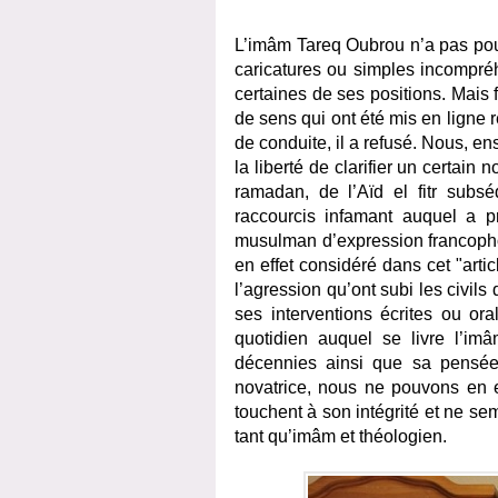
L’imâm Tareq Oubrou n’a pas pou
caricatures ou simples incompréh
certaines de ses positions. Mais 
de sens qui ont été mis en ligne r
de conduite, il a refusé. Nous, e
la liberté de clarifier un certain
ramadan, de l’Aïd el fitr subs
raccourcis infamant auquel a pr
musulman d’expression francop
en effet considéré dans cet "arti
l’agression qu’ont subi les civil
ses interventions écrites ou ora
quotidien auquel se livre l’i
décennies ainsi que sa pensée 
novatrice, nous ne pouvons en e
touchent à son intégrité et ne sem
tant qu’imâm et théologien.