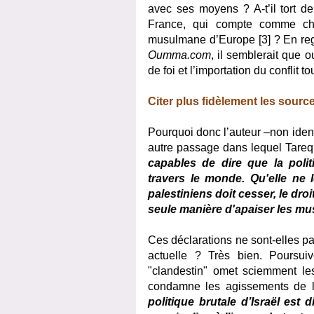
avec ses moyens ? A-t’il tort de
France, qui compte comme cha
musulmane d’Europe [3] ? En reg
Oumma.com
, il semblerait que 
de foi et l’importation du conflit t
Citer plus fidèlement les sourc
Pourquoi donc l’auteur –non identi
autre passage dans lequel Tareq
capables de dire que la polit
travers le monde. Qu'elle ne l
palestiniens doit cesser, le droi
seule manière d'apaiser les mu
Ces déclarations ne sont-elles pas
actuelle ? Très bien. Poursui
"clandestin" omet sciemment le
condamne les agissements de l’
politique brutale d’Israël est