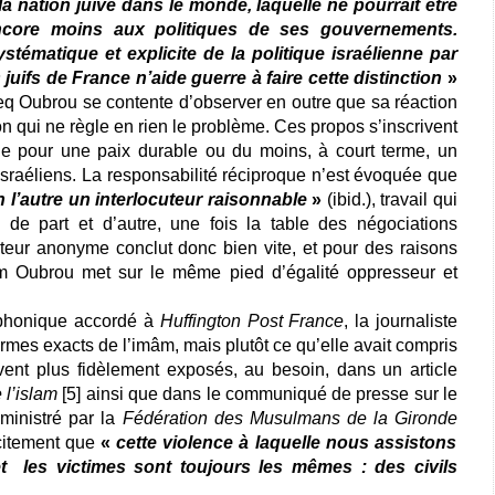
la nation juive dans le monde, laquelle ne pourrait être
, encore moins aux politiques de ses gouvernements.
tématique et explicite de la politique israélienne par
 juifs de France n’aide guerre à faire cette distinction
»
req Oubrou se contente d’observer en outre que sa réaction
 qui ne règle en rien le problème. Ces propos s’inscrivent
 pour une paix durable ou du moins, à court terme, un
Israéliens. La responsabilité réciproque n’est évoquée que
 l’autre un interlocuteur raisonnable
»
(ibid.), travail qui
é de part et d’autre, une fois la table des négociations
uteur anonyme conclut donc bien vite, et pour des raisons
mâm Oubrou met sur le même pied d’égalité oppresseur et
léphonique accordé à
Huffington Post France
, la journaliste
ermes exacts de l’imâm, mais plutôt ce qu’elle avait compris
vent plus fidèlement exposés, au besoin, dans un article
 l’islam
[5]
ainsi que dans le communiqué de presse sur le
dministré par la
Fédération des Musulmans de la Gironde
icitement que
«
cette violence à laquelle nous assistons
 les victimes sont toujours les mêmes : des civils