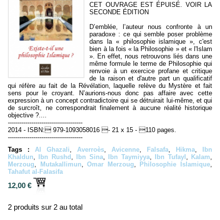
CET OUVRAGE EST ÉPUISÉ. VOIR LA
SECONDE ÉDITION
D’emblée, l’auteur nous confronte à un
paradoxe : ce qui semble poser problème
dans la « philosophie islamique », c'est
bien à la fois « la Philosophie » et « l'Islam
». En effet, nous retrouvons liés dans une
même formule le terme de Philosophie qui
renvoie à un exercice profane et critique
de la raison et d'autre part un qualificatif
qui réfère au fait de la Révélation, laquelle relève du Mystère et fait
sens pour le croyant. N’aurions-nous donc pas affaire avec cette
expression à un concept contradictoire qui se détruirait lui-même, et qui
de surcroît, ne correspondrait finalement à aucune réalité historique
objective ?....
--------------------------------------
2014 - ISBN: 979-1093058016 - 21 x 15 - 110 pages.
--------------------------------------
Tags :
Al Ghazali
,
Averroès
,
Avicenne
,
Falsafa
,
Hikma
,
Ibn
Khaldun
,
Ibn Rushd
,
Ibn Sina
,
Ibn Taymiyya
,
Ibn Tufayl
,
Kalam
,
Merzoug
,
Mutakallimun
,
Omar Merzoug
,
Philosophie Islamique
,
Tahafut al-Falasifa
12,00 €
2 produits sur 2 au total