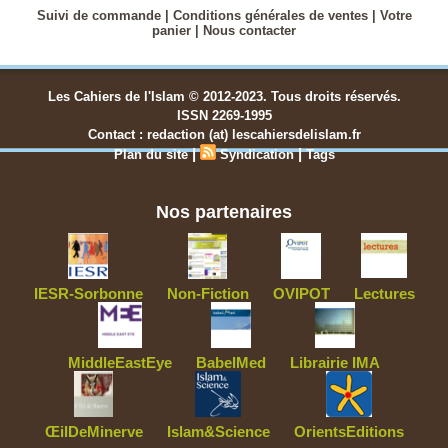
Suivi de commande
|
Conditions générales de ventes
|
Votre
panier
|
Nous contacter
Les Cahiers de l'Islam © 2012-2023. Tous droits réservés.
ISSN 2269-1995
Contact : redaction (at) lescahiersdelislam.fr
|
|
Plan du site
Syndication
Tags
Nos partenaires
IESR-Sorbonne
Non-Fiction
OVIPOT
Lectures
MiddleEastEye
BabelMed
Librairie IMA
ŒilDeMinerve
Islam&Science
OrientsEditions