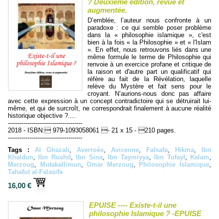
? Deuxième édition, revue et
augmentée.
D’emblée, l’auteur nous confronte à un
paradoxe : ce qui semble poser problème
dans la « philosophie islamique », c'est
bien à la fois « la Philosophie » et « l'Islam
». En effet, nous retrouvons liés dans une
même formule le terme de Philosophie qui
renvoie à un exercice profane et critique de
la raison et d'autre part un qualificatif qui
réfère au fait de la Révélation, laquelle
relève du Mystère et fait sens pour le
croyant. N’aurions-nous donc pas affaire
avec cette expression à un concept contradictoire qui se détruirait lui-
même, et qui de surcroît, ne correspondrait finalement à aucune réalité
historique objective ?....
--------------------------------------
2018 - ISBN: 979-1093058061 - 21 x 15 - 210 pages.
--------------------------------------
Tags :
Al Ghazali
,
Averroès
,
Avicenne
,
Falsafa
,
Hikma
,
Ibn
Khaldun
,
Ibn Rushd
,
Ibn Sina
,
Ibn Taymiyya
,
Ibn Tufayl
,
Kalam
,
Merzoug
,
Mutakallimun
,
Omar Merzoug
,
Philosophie Islamique
,
Tahafut al-Falasifa
16,00 €
EPUISE ---- Existe-t-il une
philosophie Islamique ? -EPUISE