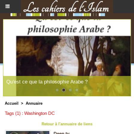
Qu'est ce que la philosophie Arabe ?
Accueil
>
Annuaire
Tags (1) : Washington DC
Retour à l'annuaire de liens
Deen tv