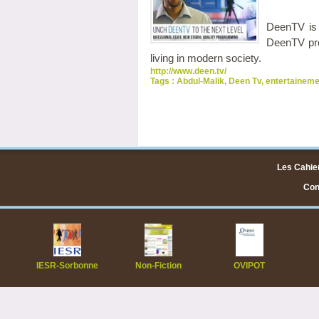
DeenTV is 
DeenTV pro
living in modern society.
http://www.deen.tv/
Tags :
Abdul-Malik
,
Deen Tv
,
entertaineme
Les Cahier
Cont
IESR-Sorbonne
Non-Fiction
OVIPOT