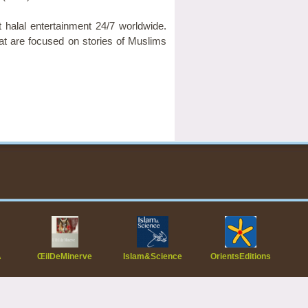
 halal entertainment 24/7 worldwide.
t are focused on stories of Muslims
A
ŒilDeMinerve
Islam&Science
OrientsEditions