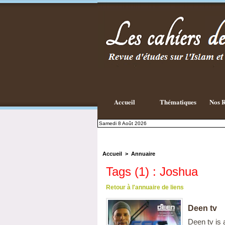
Accueil
Thématiques
Nos R
Samedi 8 Août 2026
Accueil
>
Annuaire
Tags (1) : Joshua
Retour à l'annuaire de liens
Deen tv
Deen tv is