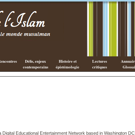
Existe-t-il
Les cahiers
une
de l'Islam
philosophie
Islamique ?
encontres
Défis, enjeux
Histoire et
Lectures
Annuaire
contemporains
épistémologie
critiques
Glossai
 a Digital Educational Entertainment Network based in Washington D