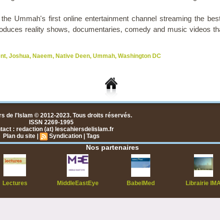
the Ummah's first online entertainment channel streaming the best
duces reality shows, documentaries, comedy and music videos tha
nt
,
Joshua
,
Naeem
,
Native Deen
,
Ummah
,
Washington DC
s de l'Islam © 2012-2023. Tous droits réservés.
ISSN 2269-1995
act : redaction (at) lescahiersdelislam.fr
Plan du site
|
Syndication
|
Tags
Nos partenaires
Lectures
MiddleEastEye
BabelMed
Librairie IM