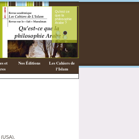
Qu'est ce
Le sou
que la
fémini
philosophie
mess
Arabe ?
coran
s et
Nos Éditions
Les Cahiers de
res
l'Islam
C (USA).