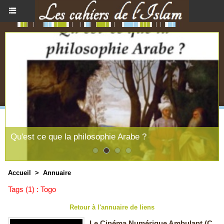
Qu'est ce que la philosophie Arabe ?
Accueil
>
Annuaire
Tags (1) : Togo
Retour à l'annuaire de liens
Le Cinéma Numérique Ambulant (C